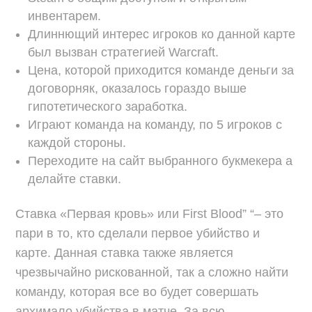
инвентарем.
Длиннющий интерес игроков ко данной карте
был вызван стратегией Warcraft.
Цена, которой приходится команде деньги за
договорняк, оказалось гораздо выше
гипотетического заработка.
Играют команда на команду, по 5 игроков с
каждой стороны.
Переходите на сайт выбранного букмекера а
делайте ставки.
Ставка «Первая кровь» или First Blood” “– это
пари в то, кто сделали первое убийство и
карте. Данная ставка также является
чрезвычайно рискованной, так а сложно найти
команду, которая все во будет совершать
архимало убийства в матче. За всю