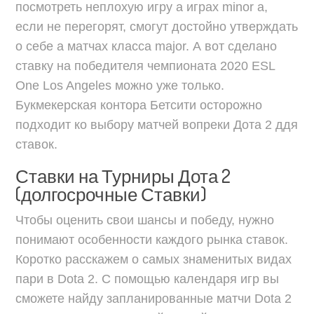
посмотреть неплохую игру а играх minor а,
если не перегорят, смогут достойно утверждать
о себе а матчах класса major. А вот сделано
ставку на победителя чемпионата 2020 ESL
One Los Angeles можно уже только.
Букмекерская контора Бетсити осторожно
подходит ко выбору матчей вопреки Дота 2 ддя
ставок.
Ставки на Турниры Дота 2
(долгосрочные Ставки)
Чтобы оценить свои шансы и победу, нужно
понимают особенности каждого рынка ставок.
Коротко расскажем о самых знаменитых видах
пари в Dota 2. С помощью календаря игр вы
сможете найду запланированные матчи Dota 2