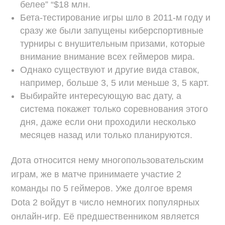
белее” “$18 млн.
Бета-тестирование игры шло в 2011-м году и
сразу же были запущены киберспортивные
турниры с внушительным призами, которые
внимание внимание всех геймеров мира.
Однако существуют и другие вида ставок,
например, больше 3, 5 или меньше 3, 5 карт.
Выбирайте интересующую вас дату, а
система покажет только соревнования этого
дня, даже если они проходили несколько
месяцев назад или только планируются.
Дота относится нему многопользовательским
играм, же в матче принимаете участие 2
команды по 5 геймеров. Уже долгое время
Dota 2 войдут в число немногих популярных
онлайн-игр. Её предшественником является