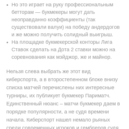
Но это играет на руку профессиональным
бетторам — букмекеры могут дать
неоправданно коэффициенты (так
существовали валуи) на победу андердогов
и же можно получить солидный выигрыш.
На площадке букмекерской конторы Лига
Ставок сделать на Дота 2 ставки можно на
соревнования как мэйджор, же и майнор.
Нельзя слева выбрать же этот вид
киберспорта, а в второстепенном блоке внизу
списка матчей перечислены них интересные
турниры, их публикует букмекер Париматч.
Единственный нюанс – матчи букмекер даем в
порядке популярности, а не судя времени
начала. Киберспорт нашел немало рьяных
среди современных игроков и гемблеров судя