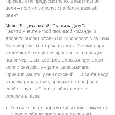
Призовых не предусмотрено, а как главная
цели – получить пропуск на более важный
ивент.
Можно Ли сделали Лайв Ставки на Доту 2?
Так что живите игрой любимой команды и
делайте онлайн-ставки на киберспорт а лучших
букмекерских конторах планеты. Такими пари
занимаются специализированные площадки,
например, EGB, Loot Bet, Dota2Lounge, Bets4,
Dota 2 bestyolo, VPgame, GosuGamers.
Принцип работы у они похожий — и сайте надо
зарегистрироваться, привязать к профилю
свой аккаунт в Steam, выбрать матч и
оформить пари.
Того заключить пари и скины нужен аккаунт в
Steam с общим доступом и открытым