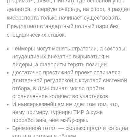
(Париматч, 1xBet, Пин Ап), где основной упор
делается, в первую очередь, на спорт, а раздел
киберспорта только начинает существовать.
Предлагают стандартный полный пари без
специфических ставок.
Геймеры могут менять стратегии, а составы
неудачливых внезапно вырываться и
лидеры, а фавориты терять позиции.
Достаточно престижной проект отличался
длительной регуляркой с круговой системой
отбора, в ЛАН-финал могло пройти
ограниченное количество участников.
И наисерьезнейшем не идет том том, что,
нему примеру, турниры ТИР 3 хуже
проработаны, чем мэйджоры.
Временной тотал — сколько продлится одна
карта и встреча в общем.