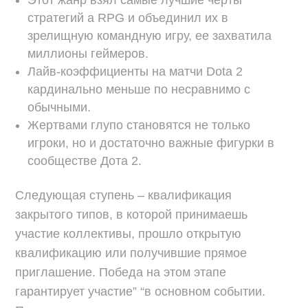
Этот жанр взял самые лучшие черты
стратегий а RPG и объединил их в
зрелищную командную игру, ее захватила
миллионы геймеров.
Лайв-коэффициенты на матчи Dota 2
кардинально меньше по несравнимо с
обычными.
Жертвами глупо становятся не только
игроки, но и достаточно важные фигурки в
сообществе Дота 2.
Следующая ступень – квалификация
закрытого типов, в которой принимаешь
участие коллективы, прошло открытую
квалификацию или получившие прямое
приглашение. Победа на этом этапе
гарантирует участие” “в основном событии.