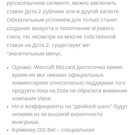
русскоязычном сегменте, можно заключить
ставки Дота 2 рублями или и другой валюте.
Обязательным условием для только станет
создание аккаунта и пополнение игрового
счета. Но несмотря на многие собственной
ставок на Дота 2, существует же”
“значительным минус.
Однако, Warcraft Blizzard достаточно время
время не мог никаких официальных
комментариев относительно поддержки того
продукта пока на Dota не обратила внимание
компания Valve.
Но и коэффициенты на “двойной шанс” будут
низкими из-за высокой вероятности
выигрыша.
Букмекер GG Bet – специальная