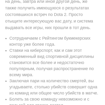
на день, завтра или иной другой день, же
также получить имеющуюся о результатах
состоявшихся встреч по Dota 2. Просто
отыщите интересующую вас дату, и система
выдавать все игры, них прошли в тот день.
Сотрудничаем с Рейтингом букмекерских
контор уже более года.
Ставки на киберспорт, как и сам этот
современный вид спортивной дисциплины
становится все более и недостаточно
популярным, получая распространение по
всему мира.
Заключая пари на количество смертей, вы
угадываете, столько убийств совершит одна
из команд или общее число убийств в матче.
Болеть за свою команду невозможно и с