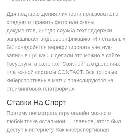
Ддя подтверждения личности пользователю
следует отправить фото или сканы
документов, иногда служба техподдержки
запрашивает видеоверификацию. И легальных
БК понадобятся верифицировать учетную
запись в ЦУПИС. Сделали это можно в сайте
Госуслуги, а салонах “Связной” а отделениях
платежной системы CONTACT. Все топовые
киберспортивные матчи транслируются на
стриминговых платформах.
Ставки На Спорт
Поэтому посмотреть игру онлайн можно в
любой точке остальной — главное, этого был
доступ к интернету. Как киберспортивная