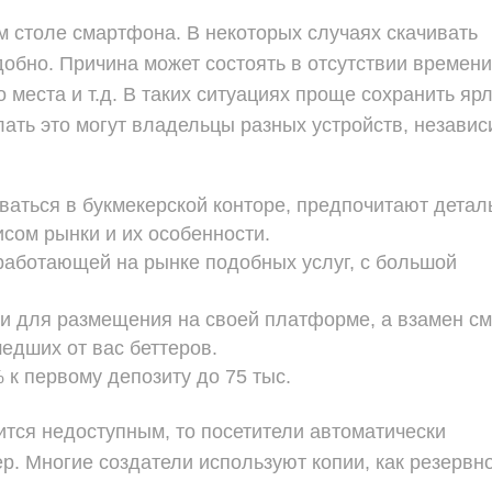
м столе смартфона. В некоторых случаях скачивать
добно. Причина может состоять в отсутствии времени
 места и т.д. В таких ситуациях проще сохранить яр
лать это могут владельцы разных устройств, независ
оваться в букмекерской конторе, предпочитают детал
сом рынки и их особенности.
работающей на рынке подобных услуг, с большой
ки для размещения на своей платформе, а взамен с
едших от вас беттеров.
 к первому депозиту до 75 тыс.
ится недоступным, то посетители автоматически
. Многие создатели используют копии, как резервн