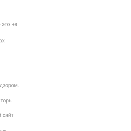
 это не
ах
адзором.
нторы.
 сайт