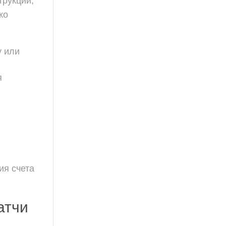
трукций,
ко
у или
я
ия счета
атчи