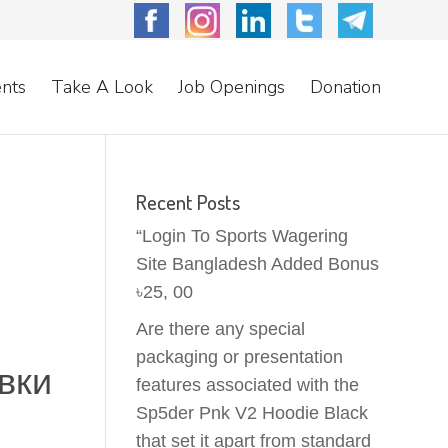
nts
Take A Look
Job Openings
Donation
Recent Posts
“Login To Sports Wagering
Site Bangladesh Added Bonus
৳25, 00
Are there any special
packaging or presentation
вки
features associated with the
Sp5der Pnk V2 Hoodie Black
that set it apart from standard