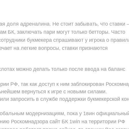
я доля адреналина. Не стоит забывать, что ставки –
ам БК, заключать пари могут только бетторы. Часто
 сотрудники букмекера спрашивают у игрока о правил
ечает на легкие вопросы, ставки признаются
 слотах можно делать только после ввода на баланс
ории РФ, так как доступ к ним заблокирован Роскомн
ьнейшем вернуться к игре с новыми силами.
 или запросить в службе поддержки букмекерской ко
глобальным модернизациям, пока у 1вин официальный
ению Роскомнадзора сайт БК 1win на территории РФ