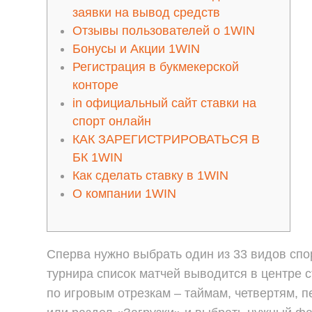
заявки на вывод средств
Отзывы пользователей о 1WIN
Бонусы и Акции 1WIN
Регистрация в букмекерской
конторе
in официальный сайт ставки на
спорт онлайн
КАК ЗАРЕГИСТРИРОВАТЬСЯ В
БК 1WIN
Как сделать ставку в 1WIN
О компании 1WIN
Сперва нужно выбрать один из 33 видов спор
турнира список матчей выводится в центре с
по игровым отрезкам – таймам, четвертям, п