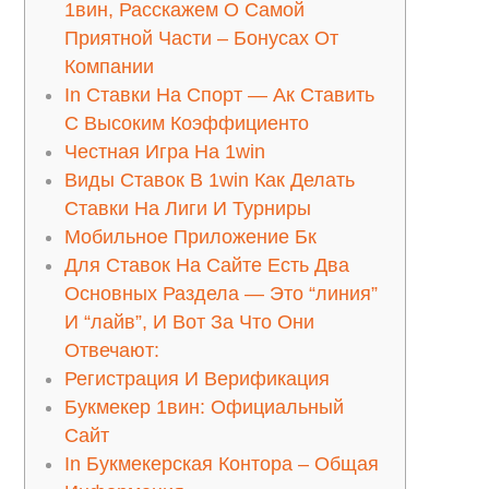
1вин, Расскажем О Самой
Приятной Части – Бонусах От
Компании
In Ставки На Спорт — Ак Ставить
С Высоким Коэффициенто
Честная Игра На 1win
Виды Ставок В 1win Как Делать
Ставки На Лиги И Турниры
Мобильное Приложение Бк
Для Ставок На Сайте Есть Два
Основных Раздела — Это “линия”
И “лайв”, И Вот За Что Они
Отвечают:
Регистрация И Верификация
Букмекер 1вин: Официальный
Сайт
In Букмекерская Контора – Общая