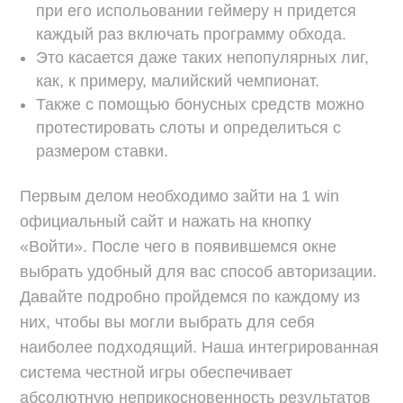
при его испольовании геймеру н придется
каждый раз включать программу обхода.
Это касается даже таких непопулярных лиг,
как, к примеру, малийский чемпионат.
Также с помощью бонусных средств можно
протестировать слоты и определиться с
размером ставки.
Первым делом необходимо зайти на 1 win
официальный сайт и нажать на кнопку
«Войти». После чего в появившемся окне
выбрать удобный для вас способ авторизации.
Давайте подробно пройдемся по каждому из
них, чтобы вы могли выбрать для себя
наиболее подходящий. Наша интегрированная
система честной игры обеспечивает
абсолютную неприкосновенность результатов