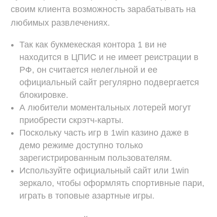
своим клиента возможность зарабатывать на
любимых развлечениях.
Так как букмекеская контора 1 ви не
находится в ЦПИС и не имеет реистрации в
РФ, он считается нелегльной и ее
официальный сайт регулярно подвергается
блокировке.
А любители моментальных лотерей могут
приобрести скрэтч-карты.
Поскольку часть игр в 1win казино даже в
демо режиме доступно только
зарегистрированным пользователям.
Используйте официальный сайт или 1win
зеркало, чтобы оформлять спортивные пари,
играть в топовые азартные игры.