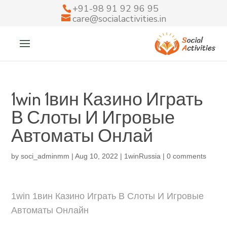
+91-98 91 92 96 95
care@socialactivities.in
1win 1вин Казино Играть
В Слоты И Игровые
Автоматы Онлай
by
soci_adminmm
|
Aug 10, 2022
|
1winRussia
|
0 comments
1win 1вин Казино Играть В Слоты И Игровые
Автоматы Онлайн