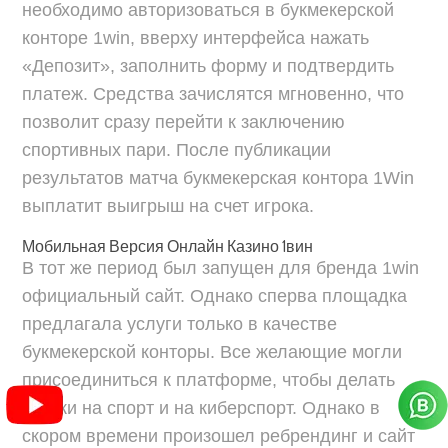
необходимо авторизоваться в букмекерской
конторе 1win, вверху интерфейса нажать
«Депозит», заполнить форму и подтвердить
платеж. Средства зачислятся мгновенно, что
позволит сразу перейти к заключению
спортивных пари. После публикации
результатов матча букмекерская контора 1Win
выплатит выигрыш на счет игрока.
Мобильная Версия Онлайн Казино 1вин
В тот же период был запущен для бренда 1win
официальный сайт. Однако сперва площадка
предлагала услуги только в качестве
букмекерской конторы. Все желающие могли
присоединиться к платформе, чтобы делать
ставки на спорт и на киберспорт. Однако в
скором времени произошел ребрендинг и сайт