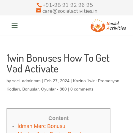
+91-98 91 92 96 95
care@socialactivities.in
1win Bonuses How To Get
Vəd Activate
by
soci_adminmm
|
Feb 27, 2024
|
Kazino 1win: Promosyon
Kodları, Bonuslar, Oyunlar - 880
|
0 comments
Content
İdman Mərc Bonusu