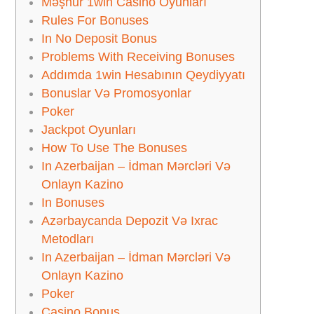
Məşhur 1win Casino Oyunları
Rules For Bonuses
In No Deposit Bonus
Problems With Receiving Bonuses
Addımda 1win Hesabının Qeydiyyatı
Bonuslar Və Promosyonlar
Poker
Jackpot Oyunları
How To Use The Bonuses
In Azerbaijan – İdman Mərcləri Və
Onlayn Kazino
In Bonuses
Azərbaycanda Depozit Və Ixrac
Metodları
In Azerbaijan – İdman Mərcləri Və
Onlayn Kazino
Poker
Casino Bonus