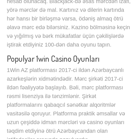
hesab olunacaq. Blackjack-də əsas mərcdən izafi,
yörə mərclər də mal. Kartınız və dilerin kartında
hər hansı bir birləşmə varsa, ödəniş almaq ötrü
əlavə mərc edə bilərsiniz. Kazino bölməsinə keçin
və yığılmış və bərk mükafatlar üçün çəkilişlərdə
iştirak etdiyiniz 100-dən daha oyunu tapın.
Populyar 1win Casino Oyunları
1Win AZ platforması 2017-ci ildən Azərbaycanlı
azarkeşlərin xidmətindədir. Mərc şirkəti 2017-ci
ildən fəaliyyətə başlayıb. Bəli, mərc platforması
rəsmi lisenziya ilə tənzimlənir. Şirkət
platformalarını qabaqcıl sənətkar alqoritmlər
vasitəsilə qoruyur. Platforma praktik əmsallar və
uzun çeşiddə idman mərcləri və casino oyunları
təqdim etdiyinə ötrü Azərbaycandan olan