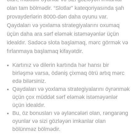
olan tam bölmədir. “Slotlar” kateqoriyasında şah
provayderlərin 8000-dən daha oyunu var.
Qaydaları və yoxlama strategiyalarını oxumaq
üçün daha ara sərf eləmək istəməyənlər üçün
idealdır. Sadəcə slota başlamaq, mərc görmək və
fırlanmaya başlamaq kifayətdir.
Kartınız və dilerin kartında hər hansı bir
birləşmə varsa, ödəniş çixmaq ötrü artıq mərc
edə bilərsiniz.
Qaydaları və yoxlama strategiyalarını öyrənmək
üçün çox müddət sərf eləmək istəməyənlər
üçün idealdır.
Bu, öz bonusları və əyləncələri olan, rəngarəng
oyunlar və sizi gözləyən imkanlar olan
bölünməz bölmədir.