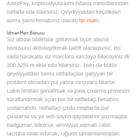
AstroPay, kriptovalyuta kimi ödəniş metodlarından
istifadə edə bilərsiniz. Qeydiyyatdan keçdikdən
sonra şəxsi hesabınız olacaq
bir mərc
.
İdman Mərc Bonusu
Siz əlbəəl bildirişlər götürmək üçün abunə
bonusunu aktivləşdirmək təklifi alacaqsınız. Bu
sadə hərəkətlə siz mərclərə xərcləyə biləcəyiniz ilk
300 AZN-ni əldə edə bilərsiniz. 1win-də bütöv
qeydiyyatdan sonra istifadəçilər qətiyyən bir
problem olmadan pul yatıra və çıxara bilərlər.
Lakin limitləri genəltmək və para çıxarma prosesini
sürətləndirmək üçün hər bir istifadəçi hesabını
yoxlamalıdır. İstifadəçi çoxlu miqdarda pul
çıxararsa və ya veb-saytın qaydalarını pozmaqda
bədgüman bilinirsə, əmniyyət xidməti cəbri
təcrübə tələb edəcək. Uğurla tamamlandıqdan