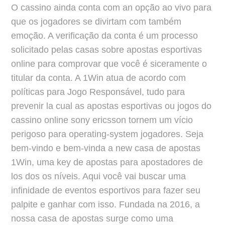
O cassino ainda conta com an opção ao vivo para
que os jogadores se divirtam com também
emoção. A verificação da conta é um processo
solicitado pelas casas sobre apostas esportivas
online para comprovar que você é siceramente o
titular da conta. A 1Win atua de acordo com
políticas para Jogo Responsável, tudo para
prevenir la cual as apostas esportivas ou jogos do
cassino online sony ericsson tornem um vício
perigoso para operating-system jogadores. Seja
bem-vindo e bem-vinda a new casa de apostas
1Win, uma key de apostas para apostadores de
los dos os níveis. Aqui você vai buscar uma
infinidade de eventos esportivos para fazer seu
palpite e ganhar com isso. Fundada na 2016, a
nossa casa de apostas surge como uma