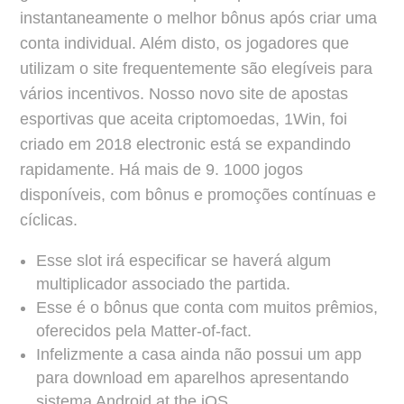
instantaneamente o melhor bônus após criar uma
conta individual. Além disto, os jogadores que
utilizam o site frequentemente são elegíveis para
vários incentivos. Nosso novo site de apostas
esportivas que aceita criptomoedas, 1Win, foi
criado em 2018 electronic está se expandindo
rapidamente. Há mais de 9. 1000 jogos
disponíveis, com bônus e promoções contínuas e
cíclicas.
Esse slot irá especificar se haverá algum
multiplicador associado the partida.
Esse é o bônus que conta com muitos prêmios,
oferecidos pela Matter-of-fact.
Infelizmente a casa ainda não possui um app
para download em aparelhos apresentando
sistema Android at the iOS.