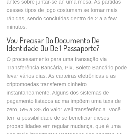
antes sobre juntar-se an uma mesa. As partidas
desses tipos de jogo costumam se tornar mais
rápidas, sendo concluídas dentro de 2 a a few
minutos.
Vou Precisar Do Documento De
Identidade Ou De 1 Passaporte?
O processamento para uma transação via
Transferência Bancária, Pix, Boleto Bancário pode
levar vários dias. As carteiras eletrônicas e as
criptomoedas transferem dinheiro
instantaneamente. Alguns dos sistemas de
pagamento listados acima impõem uma taxa de
zero, 5% a 3% do valor weil transferência. Você
tem a possibilidade de se beneficiar dieses
probabilidades em regular mudança, que é uma