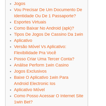
Jogos
Vou Precisar De Um Documento De
Identidade Ou De 1 Passaporte?
Esportes Virtuais
Como Baixar No Android (apk)?
Tipos De Jogos De Cassino Da 1win
Aplicativo
Versão Móvel Vs Aplicativo:
Flexibilidade Pra Você
Posso Criar Uma Tercer Conta?
Análise Perform 1win Casino
Jogos Exclusivos
Baixe O Aplicativo 1win Para
Android Electronic Ios
Aplicativo Móvel
Como Posso Acessar O Internet Site
1win Bet?