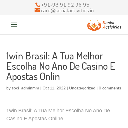
+91-98 91 92 96 95
care@socialactivities.in
1win Brasil: A Tua Melhor
Escolha No Ano De Casino E
Apostas Onlin
by
soci_adminmm
|
Oct 11, 2022
|
Uncategorized
|
0 comments
1win Brasil: A Tua Melhor Escolha No Ano De
Casino E Apostas Online