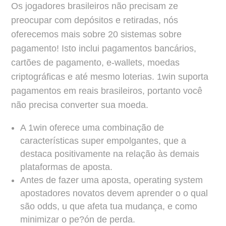
Os jogadores brasileiros não precisam ze
preocupar com depósitos e retiradas, nós
oferecemos mais sobre 20 sistemas sobre
pagamento! Isto inclui pagamentos bancários,
cartões de pagamento, e-wallets, moedas
criptográficas e até mesmo loterias. 1win suporta
pagamentos em reais brasileiros, portanto você
não precisa converter sua moeda.
A 1win oferece uma combinação de
características super empolgantes, que a
destaca positivamente na relação às demais
plataformas de aposta.
Antes de fazer uma aposta, operating system
apostadores novatos devem aprender o o qual
são odds, u que afeta tua mudança, e como
minimizar o pe?ón de perda.