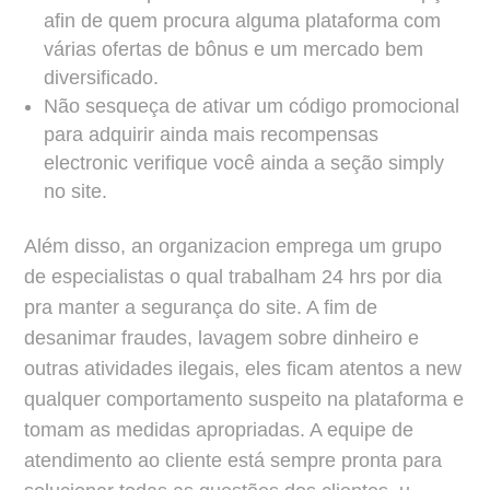
afin de quem procura alguma plataforma com
várias ofertas de bônus e um mercado bem
diversificado.
Não sesqueça de ativar um código promocional
para adquirir ainda mais recompensas
electronic verifique você ainda a seção simply
no site.
Além disso, an organizacion emprega um grupo
de especialistas o qual trabalham 24 hrs por dia
pra manter a segurança do site. A fim de
desanimar fraudes, lavagem sobre dinheiro e
outras atividades ilegais, eles ficam atentos a new
qualquer comportamento suspeito na plataforma e
tomam as medidas apropriadas. A equipe de
atendimento ao cliente está sempre pronta para