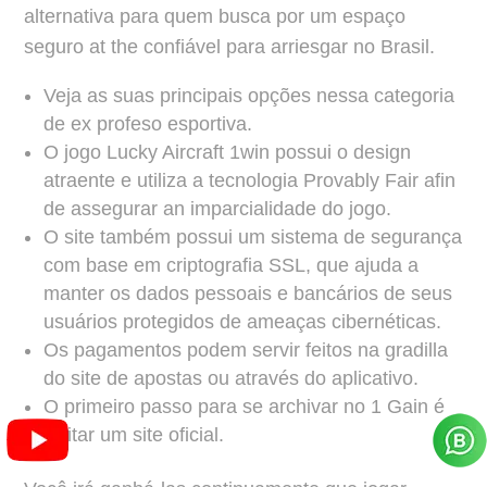
alternativa para quem busca por um espaço
seguro at the confiável para arriesgar no Brasil.
Veja as suas principais opções nessa categoria
de ex profeso esportiva.
O jogo Lucky Aircraft 1win possui o design
atraente e utiliza a tecnologia Provably Fair afin
de assegurar an imparcialidade do jogo.
O site também possui um sistema de segurança
com base em criptografia SSL, que ajuda a
manter os dados pessoais e bancários de seus
usuários protegidos de ameaças cibernéticas.
Os pagamentos podem servir feitos na gradilla
do site de apostas ou através do aplicativo.
O primeiro passo para se archivar no 1 Gain é
visitar um site oficial.