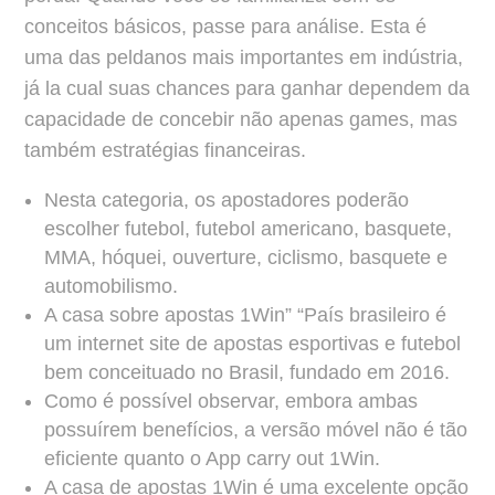
conceitos básicos, passe para análise. Esta é
uma das peldanos mais importantes em indústria,
já la cual suas chances para ganhar dependem da
capacidade de concebir não apenas games, mas
também estratégias financeiras.
Nesta categoria, os apostadores poderão
escolher futebol, futebol americano, basquete,
MMA, hóquei, ouverture, ciclismo, basquete e
automobilismo.
A casa sobre apostas 1Win” “País brasileiro é
um internet site de apostas esportivas e futebol
bem conceituado no Brasil, fundado em 2016.
Como é possível observar, embora ambas
possuírem benefícios, a versão móvel não é tão
eficiente quanto o App carry out 1Win.
A casa de apostas 1Win é uma excelente opção