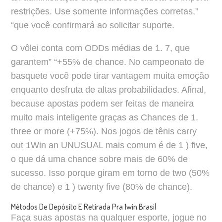
restrições. Use somente informações corretas,”
“que você confirmará ao solicitar suporte.
O vôlei conta com ODDs médias de 1. 7, que
garantem” “+55% de chance. No campeonato de
basquete você pode tirar vantagem muita emoção
enquanto desfruta de altas probabilidades. Afinal,
because apostas podem ser feitas de maneira
muito mais inteligente graças as Chances de 1.
three or more (+75%). Nos jogos de tênis carry
out 1Win an UNUSUAL mais comum é de 1 ) five,
o que dá uma chance sobre mais de 60% de
sucesso. Isso porque giram em torno de two (50%
de chance) e 1 ) twenty five (80% de chance).
Métodos De Depósito E Retirada Pra 1win Brasil
Faça suas apostas na qualquer esporte, jogue no