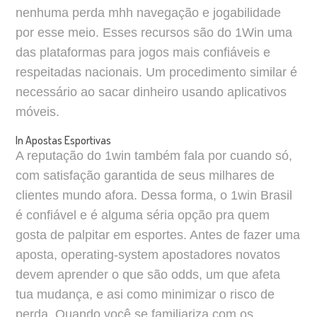
nenhuma perda mhh navegação e jogabilidade
por esse meio. Esses recursos são do 1Win uma
das plataformas para jogos mais confiáveis ​​e
respeitadas nacionais. Um procedimento similar é
necessário ao sacar dinheiro usando aplicativos
móveis.
In Apostas Esportivas
A reputação do 1win também fala por cuando só,
com satisfação garantida de seus milhares de
clientes mundo afora. Dessa forma, o 1win Brasil
é confiável e é alguma séria opção pra quem
gosta de palpitar em esportes. Antes de fazer uma
aposta, operating-system apostadores novatos
devem aprender o que são odds, um que afeta
tua mudança, e asi como minimizar o risco de
perda. Quando você se familiariza com os