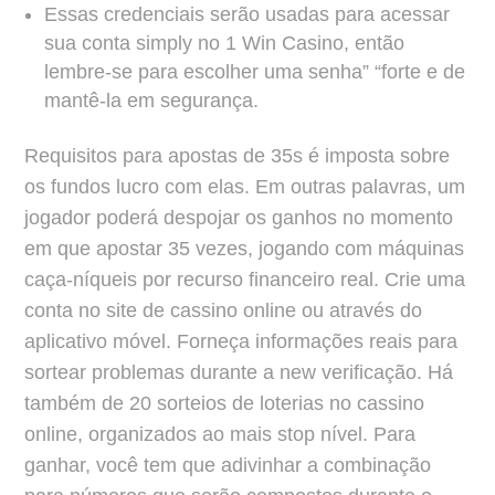
Essas credenciais serão usadas para acessar
sua conta simply no 1 Win Casino, então
lembre-se para escolher uma senha” “forte e de
mantê-la em segurança.
Requisitos para apostas de 35s é imposta sobre
os fundos lucro com elas. Em outras palavras, um
jogador poderá despojar os ganhos no momento
em que apostar 35 vezes, jogando com máquinas
caça-níqueis por recurso financeiro real. Crie uma
conta no site de cassino online ou através do
aplicativo móvel. Forneça informações reais para
sortear problemas durante a new verificação. Há
também de 20 sorteios de loterias no cassino
online, organizados ao mais stop nível. Para
ganhar, você tem que adivinhar a combinação