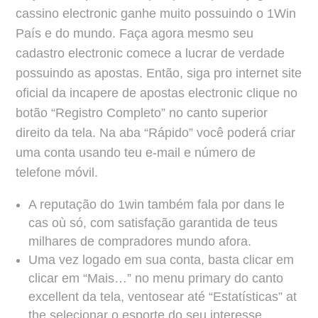
cassino electronic ganhe muito possuindo o 1Win
País e do mundo. Faça agora mesmo seu
cadastro electronic comece a lucrar de verdade
possuindo as apostas. Então, siga pro internet site
oficial da incapere de apostas electronic clique no
botão “Registro Completo” no canto superior
direito da tela. Na aba “Rápido” você poderá criar
uma conta usando teu e-mail e número de
telefone móvil.
A reputação do 1win também fala por dans le
cas où só, com satisfação garantida de teus
milhares de compradores mundo afora.
Uma vez logado em sua conta, basta clicar em
clicar em “Mais…” no menu primary do canto
excellent da tela, ventosear até “Estatísticas” at
the selecionar o esporte do seu interesse.