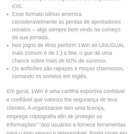
IOS.
Esse formato bônus ameniza
consideravelmente as perdas de apostadores
novatos – algo sempre bem vindo no começo
da sua jornada.
Nos jogos de tênis perform 1Win an UNUSUAL
mais comum é de 1 ) a few, o que dá uma
chance sobre mais de 60% de sucesso.
Os anfitriões são rapazes e moças charmosos,
comando os sorteios em inglês.
Em geral, 1Win é uma cartilha esportiva confiável
e confiável que valoriza the segurança de teus
clientes. A organizacion tem uma licença,
emprega criptografia afin de proteger os
informações” “dos usuários e fornece ferramentas
para u jogo seguro e responsável. Basta coger em