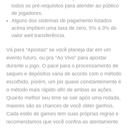
todos os pré-requisitos para atender ao público
de jogadores.
Alguns dos sistemas de pagamento listados
acima impõem uma taxa de zero, 5% a 3% do
valor weil transferência.
Vá para “Apostas” se você planeja dar em um
evento futuro, ou pra “Ao Vivo” para apostar
durante u jogo. O pace para o processamento de
saques e depósitos varia de acordo com o método
escolhido, porém, um pix quase constantemente é
o método mais rápido afin de ambas as ações.
Quanto melhor seu time se sair após uma rodada,
maiores são as chances de você obter ganhos.
Cada estilo de games tem suas próprias regras e
recomendamos que você confira-as atentamente