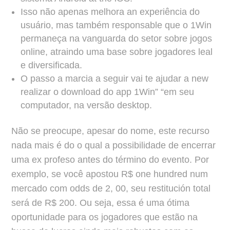
Isso não apenas melhora an experiência do
usuário, mas também responsable que o 1Win
permaneça na vanguarda do setor sobre jogos
online, atraindo uma base sobre jogadores leal
e diversificada.
O passo a marcia a seguir vai te ajudar a new
realizar o download do app 1Win” “em seu
computador, na versão desktop.
Não se preocupe, apesar do nome, este recurso
nada mais é do o qual a possibilidade de encerrar
uma ex profeso antes do término do evento. Por
exemplo, se você apostou R$ one hundred num
mercado com odds de 2, 00, seu restitución total
será de R$ 200. Ou seja, essa é uma ótima
oportunidade para os jogadores que estão na