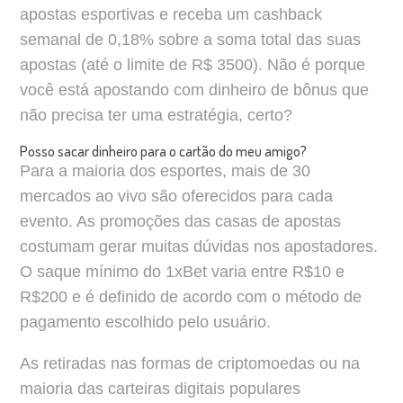
apostas esportivas e receba um cashback
semanal de 0,18% sobre a soma total das suas
apostas (até o limite de R$ 3500). Não é porque
você está apostando com dinheiro de bônus que
não precisa ter uma estratégia, certo?
Posso sacar dinheiro para o cartão do meu amigo?
Para a maioria dos esportes, mais de 30
mercados ao vivo são oferecidos para cada
evento. As promoções das casas de apostas
costumam gerar muitas dúvidas nos apostadores.
O saque mínimo do 1xBet varia entre R$10 e
R$200 e é definido de acordo com o método de
pagamento escolhido pelo usuário.
As retiradas nas formas de criptomoedas ou na
maioria das carteiras digitais populares