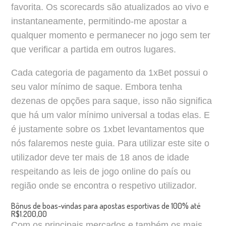
favorita. Os scorecards são atualizados ao vivo e
instantaneamente, permitindo-me apostar a
qualquer momento e permanecer no jogo sem ter
que verificar a partida em outros lugares.
Cada categoria de pagamento da 1xBet possui o
seu valor mínimo de saque. Embora tenha
dezenas de opções para saque, isso não significa
que há um valor mínimo universal a todas elas. E
é justamente sobre os 1xbet levantamentos que
nós falaremos neste guia. Para utilizar este site o
utilizador deve ter mais de 18 anos de idade
respeitando as leis de jogo online do país ou
região onde se encontra o respetivo utilizador.
Bônus de boas-vindas para apostas esportivas de 100% até
R$1.200,00
Com os principais mercados e também os mais