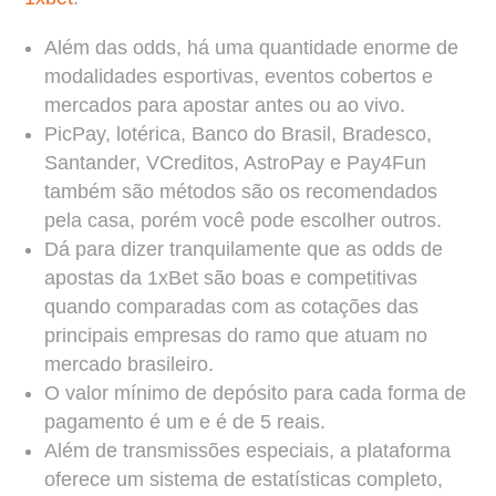
Além das odds, há uma quantidade enorme de
modalidades esportivas, eventos cobertos e
mercados para apostar antes ou ao vivo.
PicPay, lotérica, Banco do Brasil, Bradesco,
Santander, VCreditos, AstroPay e Pay4Fun
também são métodos são os recomendados
pela casa, porém você pode escolher outros.
Dá para dizer tranquilamente que as odds de
apostas da 1xBet são boas e competitivas
quando comparadas com as cotações das
principais empresas do ramo que atuam no
mercado brasileiro.
O valor mínimo de depósito para cada forma de
pagamento é um e é de 5 reais.
Além de transmissões especiais, a plataforma
oferece um sistema de estatísticas completo,