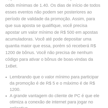
odds mínimas de 1.40. Os dias de início de todos
esses eventos não podem ser posteriores ao
período de validade da promoção. Assim, para
que sua aposta se qualifique, você precisa
apostar um valor mínimo de R$ 500 em apostas
acumuladoras. Você até pode depositar uma
quantia maior que essa, porém só receberá R$
1200 de bônus. Você não precisa de nenhum
código para ativar o bônus de boas-vindas da
1xBet.
Lembrando que o valor mínimo para participar
da promoção é de R$ 5 e o máximo é de R$
1200.
A grande vantagem do cliente de PC é que ele
otimiza a conexão de internet para jogar no