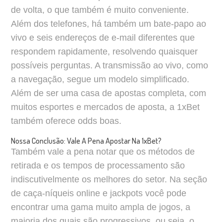
de volta, o que também é muito conveniente.
Além dos telefones, há também um bate-papo ao
vivo e seis endereços de e-mail diferentes que
respondem rapidamente, resolvendo quaisquer
possíveis perguntas. A transmissão ao vivo, como
a navegação, segue um modelo simplificado.
Além de ser uma casa de apostas completa, com
muitos esportes e mercados de aposta, a 1xBet
também oferece odds boas.
Nossa Conclusão: Vale A Pena Apostar Na 1xBet?
Também vale a pena notar que os métodos de
retirada e os tempos de processamento são
indiscutivelmente os melhores do setor. Na seção
de caça-níqueis online e jackpots você pode
encontrar uma gama muito ampla de jogos, a
maioria dos quais são progressivos, ou seja, o