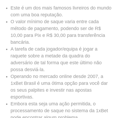
Este é um dos mais famosos livreiros do mundo
com uma boa reputação.
O valor mínimo de saque varia entre cada
método de pagamento, podendo ser de R$
10,00 para Pix e R$ 30,00 para transferência
bancária.
A tarefa de cada jogador/equipa é jogar a
raquete sobre a metade da quadra do
adversário de tal forma que este último não
possa desviá-la.
Operando no mercado online desde 2007, a
1xBet Brasil é uma ótima opção para você dar
os seus palpites e investir nas apostas
esportivas.
Embora esta seja uma ação permitida, o
processamento de saque no sistema da 1xBet
pode encontrar algum problema.