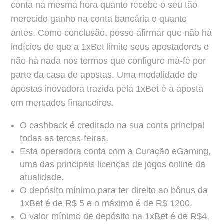
conta na mesma hora quanto recebe o seu tão
merecido ganho na conta bancária o quanto
antes. Como conclusão, posso afirmar que não há
indícios de que a 1xBet limite seus apostadores e
não há nada nos termos que configure má-fé por
parte da casa de apostas. Uma modalidade de
apostas inovadora trazida pela 1xBet é a aposta
em mercados financeiros.
O cashback é creditado na sua conta principal
todas as terças-feiras.
Esta operadora conta com a Curação eGaming,
uma das principais licenças de jogos online da
atualidade.
O depósito mínimo para ter direito ao bônus da
1xBet é de R$ 5 e o máximo é de R$ 1200.
O valor mínimo de depósito na 1xBet é de R$4,