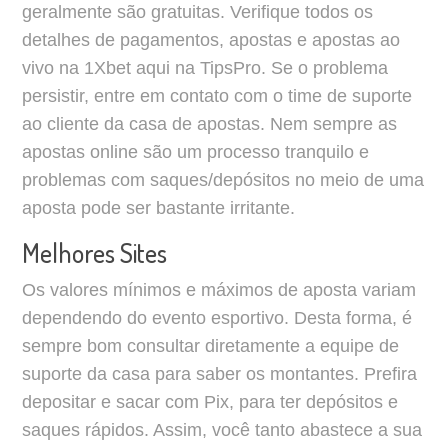
geralmente são gratuitas. Verifique todos os
detalhes de pagamentos, apostas e apostas ao
vivo na 1Xbet aqui na TipsPro. Se o problema
persistir, entre em contato com o time de suporte
ao cliente da casa de apostas. Nem sempre as
apostas online são um processo tranquilo e
problemas com saques/depósitos no meio de uma
aposta pode ser bastante irritante.
Melhores Sites
Os valores mínimos e máximos de aposta variam
dependendo do evento esportivo. Desta forma, é
sempre bom consultar diretamente a equipe de
suporte da casa para saber os montantes. Prefira
depositar e sacar com Pix, para ter depósitos e
saques rápidos. Assim, você tanto abastece a sua