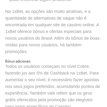
Na 1xBet, as opções são muito atrativas, e a
quantidade de alternativas de saque não é
encontrada em qualquer site de cassino online. A
1xBet oferece bônus e ofertas especiais para
novos usuários do Brasil. Além do bônus de boas-
vindas para novos usuários, há também
promoções.
Bônus adicionais
Todos os usuários começam no nível Cobre,
fazendo jus aos 5% de Cashback na 1xBet. Para
aumentar o seu nível, é necessário fazer apostas
nos seus jogos preferidos, acumulando pontos de
experiência. Também vale referir que os giros
grátis oferecidos pela promoção são elegíveis
para jogos específicos do Cassino.