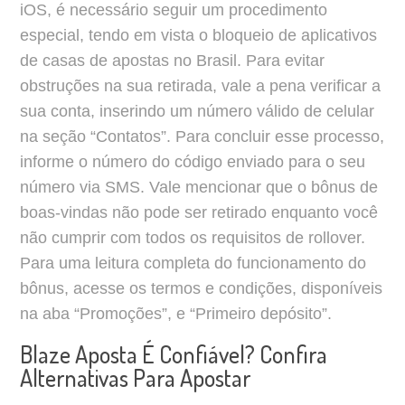
iOS, é necessário seguir um procedimento
especial, tendo em vista o bloqueio de aplicativos
de casas de apostas no Brasil. Para evitar
obstruções na sua retirada, vale a pena verificar a
sua conta, inserindo um número válido de celular
na seção “Contatos”. Para concluir esse processo,
informe o número do código enviado para o seu
número via SMS. Vale mencionar que o bônus de
boas-vindas não pode ser retirado enquanto você
não cumprir com todos os requisitos de rollover.
Para uma leitura completa do funcionamento do
bônus, acesse os termos e condições, disponíveis
na aba “Promoções”, e “Primeiro depósito”.
Blaze Aposta É Confiável? Confira
Alternativas Para Apostar