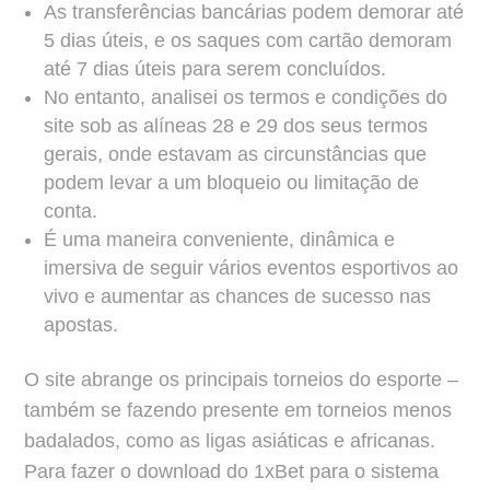
As transferências bancárias podem demorar até
5 dias úteis, e os saques com cartão demoram
até 7 dias úteis para serem concluídos.
No entanto, analisei os termos e condições do
site sob as alíneas 28 e 29 dos seus termos
gerais, onde estavam as circunstâncias que
podem levar a um bloqueio ou limitação de
conta.
É uma maneira conveniente, dinâmica e
imersiva de seguir vários eventos esportivos ao
vivo e aumentar as chances de sucesso nas
apostas.
O site abrange os principais torneios do esporte –
também se fazendo presente em torneios menos
badalados, como as ligas asiáticas e africanas.
Para fazer o download do 1xBet para o sistema