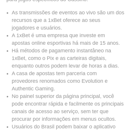
As transmissões de eventos ao vivo são um dos
recursos que a 1xBet oferece ao seus
jogadores e usuários.
A 1xBet é uma empresa que investe em
apostas online esportivas há mais de 15 anos.
Há métodos de pagamento instantâneo na
1xBet, como o Pix e as carteiras digitais,
enquanto outros podem levar de horas a dias.
A casa de apostas tem parceria com
provedores renomados como Evolution e
Authentic Gaming.
No painel superior da página principal, você
pode encontrar rápida e facilmente os principais
canais de acesso ao serviço, sem ter que
procurar por informações em menus ocultos.
Usuários do Brasil podem baixar o aplicativo