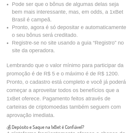
Pode ser que o bônus de algumas delas seja
bem mais interessante, mas, em odds, a 1xBet
Brasil é campeã.
Pronto, agora é só depositar e automaticamente
o seu bônus será creditado.
Registre-se no site usando a guia “Registro” no
site da operadora.
Lembrando que o valor mínimo para participar da
promoção é de R$ 5 e o máximo é de R$ 1200.
Pronto, o cadastro está completo e você já poderá
começar a aproveitar todos os benefícios que a
1xBet oferece. Pagamento feitos através de
carteiras de criptomoedas também seguem com
aprovação imediata.
💰 Depósito e Saque na 1xBet é Confiável?