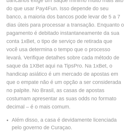
bancários exige um saque mínimo muito mais alto
do que usar Pay4Fun. Isso depende do seu
banco, a maioria dos bancos pode levar de 5 a 7
dias úteis para processar a transação. Enquanto o
pagamento é debitado instantaneamente da sua
conta 1xBet, o tipo de serviço de retirada que
você usa determina o tempo que o processo
levará. Verifique detalhes sobre cada método de
saque da 1XBet aqui na TipsPro. Na 1xBet, o
handicap asiático é um mercado de apostas em
que o empate não é um opção a ser considerada
no palpite. No Brasil, as casas de apostas
costumam apresentar as suas odds no formato
decimal – é o mais comum.
Além disso, a casa é devidamente licenciada
pelo governo de Curaçao.