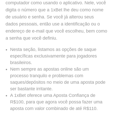
computador como usando o aplicativo. Nele, você
digita o número que a 1xBet lhe deu como nome
de usuário e senha. Se você já alterou seus
dados pessoais, então use a identificação ou o
endereço de e-mail que você escolheu, bem como
a senha que você definiu.
Nesta seção, listamos as opções de saque
específicas exclusivamente para jogadores
brasileiros.
Nem sempre as apostas online são um
processo tranquilo e problemas com
saques/depósitos no meio de uma aposta pode
ser bastante irritante.
A 1xBet oferece uma Aposta Confiança de
R$100, para que agora você possa fazer uma
aposta com valor combinado de até R$110.