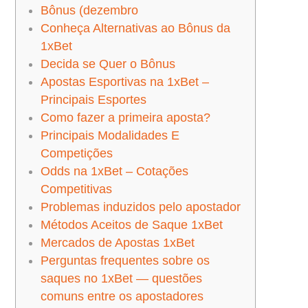
Bônus (dezembro
Conheça Alternativas ao Bônus da
1xBet
Decida se Quer o Bônus
Apostas Esportivas na 1xBet –
Principais Esportes
Como fazer a primeira aposta?
Principais Modalidades E
Competições
Odds na 1xBet – Cotações
Competitivas
Problemas induzidos pelo apostador
Métodos Aceitos de Saque 1xBet
Mercados de Apostas 1xBet
Perguntas frequentes sobre os
saques no 1xBet — questões
comuns entre os apostadores