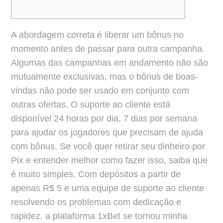
A abordagem correta é liberar um bônus no
momento antes de passar para outra campanha.
Algumas das campanhas em andamento não são
mutuamente exclusivas, mas o bônus de boas-
vindas não pode ser usado em conjunto com
outras ofertas. O suporte ao cliente está
disponível 24 horas por dia, 7 dias por semana
para ajudar os jogadores que precisam de ajuda
com bônus. Se você quer retirar seu dinheiro por
Pix e entender melhor como fazer isso, saiba que
é muito simples. Com depósitos a partir de
apenas R$ 5 e uma equipe de suporte ao cliente
resolvendo os problemas com dedicação e
rapidez, a plataforma 1xBet se tornou minha