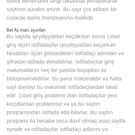
sonra serverlərini fərqli ölkələrdə yerləşdirərək
saytının sürətini artırdı. Bu sayt çox etibarlı bir
curacao bahis lisenziyasına malikdir.
Bet Az mərc oyunları
Bu saytda qeydiyyatdan keçdikdən sonra 1xbet
giriş üçün istifadəçilər qeydiyyatdan keçərkən
hesabları üçün göstərdikləri istifadəçi adından və
şifrədən istifadə etməlidirlər. İstifadəçilər giriş
məlumatlarını heç bir şəkildə başqaları ilə
bölüşməməlidirlər. Bu şəxsi məlumatdır və hətta
sayt dəstəyi bu məlumatı istifadəçilərdən tələb
edir. 1xbet giriş problemi olan istifadəçilər yeni
keçidlərdən problemsiz və ya bu saytın
proqramından istifadə edə bilərlər. Bu saytın
proqramı ilə hesaba necə daxil olmaq əsas saytla
eynidir və istifadəçilər istifadəçi adlarını və