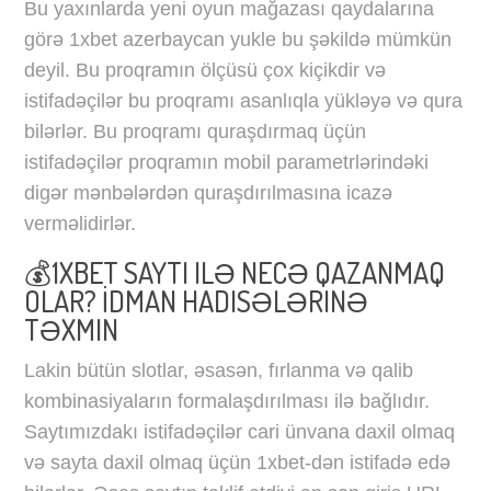
Bu yaxınlarda yeni oyun mağazası qaydalarına
görə 1xbet azerbaycan yukle bu şəkildə mümkün
deyil. Bu proqramın ölçüsü çox kiçikdir və
istifadəçilər bu proqramı asanlıqla yükləyə və qura
bilərlər. Bu proqramı quraşdırmaq üçün
istifadəçilər proqramın mobil parametrlərindəki
digər mənbələrdən quraşdırılmasına icazə
verməlidirlər.
💰1XBET SAYTI ILƏ NECƏ QAZANMAQ
OLAR? İDMAN HADISƏLƏRINƏ
TƏXMIN
Lakin bütün slotlar, əsasən, fırlanma və qalib
kombinasiyaların formalaşdırılması ilə bağlıdır.
Saytımızdakı istifadəçilər cari ünvana daxil olmaq
və sayta daxil olmaq üçün 1xbet-dən istifadə edə