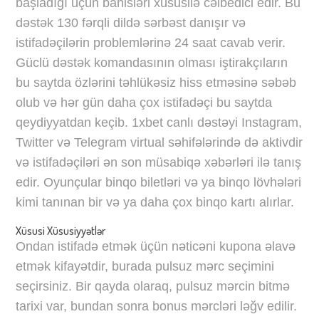
başladığı üçün bahisləri xüsusilə cəlbedici edir. Bu
dəstək 130 fərqli dildə sərbəst danışır və
istifadəçilərin problemlərinə 24 saat cavab verir.
Güclü dəstək komandasının olması iştirakçıların
bu saytda özlərini təhlükəsiz hiss etməsinə səbəb
olub və hər gün daha çox istifadəçi bu saytda
qeydiyyatdan keçib. 1xbet canlı dəstəyi Instagram,
Twitter və Telegram virtual səhifələrində də aktivdir
və istifadəçiləri ən son müsabiqə xəbərləri ilə tanış
edir. Oyunçular binqo biletləri və ya binqo lövhələri
kimi tanınan bir və ya daha çox binqo kartı alırlar.
Xüsusi Xüsusiyyətlər
Ondan istifadə etmək üçün nəticəni kupona əlavə
etmək kifayətdir, burada pulsuz mərc seçimini
seçirsiniz. Bir qayda olaraq, pulsuz mərcin bitmə
tarixi var, bundan sonra bonus mərcləri ləğv edilir.