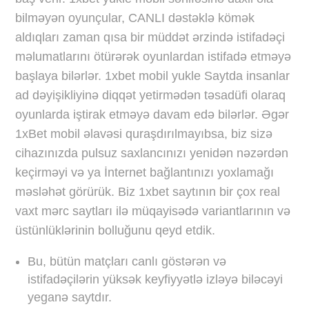
bilməyən oyunçular, CANLI dəstəklə kömək
aldıqları zaman qısa bir müddət ərzində istifadəçi
məlumatlarını ötürərək oyunlardan istifadə etməyə
başlaya bilərlər. 1xbet mobil yukle Saytda insanlar
ad dəyişikliyinə diqqət yetirmədən təsadüfi olaraq
oyunlarda iştirak etməyə davam edə bilərlər. Əgər
1xBet mobil əlavəsi quraşdırılmayıbsa, biz sizə
cihazınızda pulsuz saxlancınızı yenidən nəzərdən
keçirməyi və ya İnternet bağlantınızı yoxlamağı
məsləhət görürük. Biz 1xbet saytının bir çox real
vaxt mərc saytları ilə müqayisədə variantlarının və
üstünlüklərinin bolluğunu qeyd etdik.
Bu, bütün matçları canlı göstərən və
istifadəçilərin yüksək keyfiyyətlə izləyə biləcəyi
yeganə saytdır.