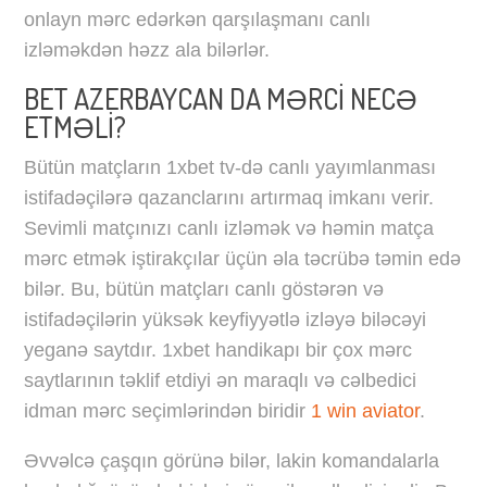
onlayn mərc edərkən qarşılaşmanı canlı
izləməkdən həzz ala bilərlər.
BET AZERBAYCAN DA MƏRCİ NECƏ
ETMƏLİ?
Bütün matçların 1xbet tv-də canlı yayımlanması
istifadəçilərə qazanclarını artırmaq imkanı verir.
Sevimli matçınızı canlı izləmək və həmin matça
mərc etmək iştirakçılar üçün əla təcrübə təmin edə
bilər. Bu, bütün matçları canlı göstərən və
istifadəçilərin yüksək keyfiyyətlə izləyə biləcəyi
yeganə saytdır. 1xbet handikapı bir çox mərc
saytlarının təklif etdiyi ən maraqlı və cəlbedici
idman mərc seçimlərindən biridir
1 win aviator
.
Əvvəlcə çaşqın görünə bilər, lakin komandalarla