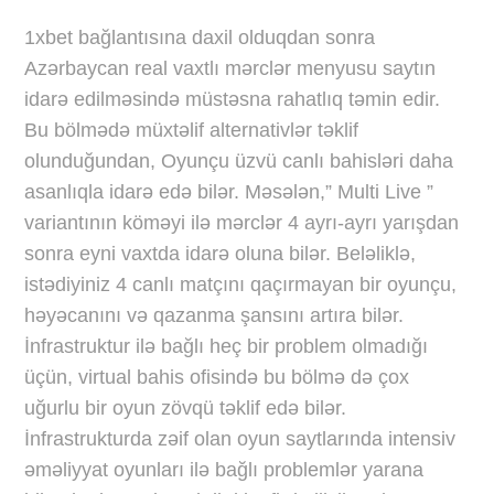
1xbet bağlantısına daxil olduqdan sonra
Azərbaycan real vaxtlı mərclər menyusu saytın
idarə edilməsində müstəsna rahatlıq təmin edir.
Bu bölmədə müxtəlif alternativlər təklif
olunduğundan, Oyunçu üzvü canlı bahisləri daha
asanlıqla idarə edə bilər. Məsələn,” Multi Live ”
variantının köməyi ilə mərclər 4 ayrı-ayrı yarışdan
sonra eyni vaxtda idarə oluna bilər. Beləliklə,
istədiyiniz 4 canlı matçını qaçırmayan bir oyunçu,
həyəcanını və qazanma şansını artıra bilər.
İnfrastruktur ilə bağlı heç bir problem olmadığı
üçün, virtual bahis ofisində bu bölmə də çox
uğurlu bir oyun zövqü təklif edə bilər.
İnfrastrukturda zəif olan oyun saytlarında intensiv
əməliyyat oyunları ilə bağlı problemlər yarana