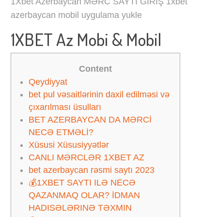
1Xbet Azerbaycan MƏRC SAYTI GİRİŞ 1xbet
azerbaycan mobil uygulama yukle
1XBET Az Mobi & Mobil
Content
Qeydiyyat
bet pul vəsaitlərinin daxil edilməsi və
çıxarılması üsulları
BET AZERBAYCAN DA MƏRCİ
NECƏ ETMƏLİ?
Xüsusi Xüsusiyyətlər
CANLI MƏRCLƏR 1XBET AZ
bet azerbaycan rəsmi saytı 2023
💰1XBET SAYTI ILƏ NECƏ
QAZANMAQ OLAR? İDMAN
HADISƏLƏRINƏ TƏXMIN