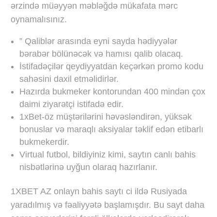
ərzində müəyyən məbləğdə mükafata mərc
oynamalısınız.
” Qaliblər arasında eyni sayda hədiyyələr
bərabər bölünəcək və hamısı qalib olacaq.
İstifadəçilər qeydiyyatdan keçərkən promo kodu
sahəsini daxil etməlidirlər.
Hazırda bukmeker kontorundan 400 mindən çox
daimi ziyarətçi istifadə edir.
1xBet-öz müştərilərini həvəsləndirən, yüksək
bonuslar və maraqlı aksiyalar təklif edən etibarlı
bukmekerdir.
Virtual futbol, bildiyiniz kimi, saytın canlı bahis
nisbətlərinə uyğun olaraq hazırlanır.
1XBET AZ onlayn bahis saytı ci ildə Rusiyada
yaradılmış və fəaliyyətə başlamışdır. Bu sayt daha