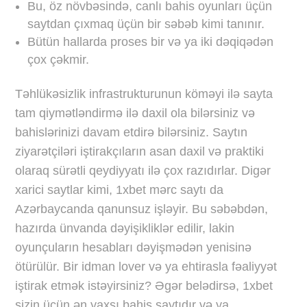
Bu, öz növbəsində, canlı bahis oyunları üçün
saytdan çıxmaq üçün bir səbəb kimi tanınır.
Bütün hallarda proses bir və ya iki dəqiqədən
çox çəkmir.
Təhlükəsizlik infrastrukturunun köməyi ilə sayta
tam qiymətləndirmə ilə daxil ola bilərsiniz və
bahislərinizi davam etdirə bilərsiniz. Saytın
ziyarətçiləri iştirakçıların asan daxil və praktiki
olaraq sürətli qeydiyyatı ilə çox razıdırlar. Digər
xarici saytlar kimi, 1xbet mərc saytı da
Azərbaycanda qanunsuz işləyir. Bu səbəbdən,
hazırda ünvanda dəyişikliklər edilir, lakin
oyunçuların hesabları dəyişmədən yenisinə
ötürülür. Bir idman lover və ya ehtirasla fəaliyyət
iştirak etmək istəyirsiniz? Əgər belədirsə, 1xbet
sizin üçün ən yaxşı bahis saytıdır və ya