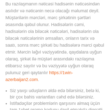
Bu razılaşmanın nəticəsi hadisənin nəticəsindən
asılıdır və nəticənin necə olacağı məlumat deyil.
Müştərilərin mərcləri, mərc şirkətinin şərtləri
əsasında qəbul olunur. Hadisələrin cəmi,
hadisələrin ola biləcək nəticələri, hadisələrin ola
biləcək nəticələrinin əmsalları, onların tarix və
saatı, sonra mərc şirkəti bu hadisələrə mərci qəbul
etmir. Mərcin ləğvi vəziyyətində, qaydalara uyğun
olaraq, şirkət ilə müştəri arasındakı razılaşma
etibarsız sayılır və bu vəziyyətə uyğun olaraq
pulunuz geri qaytarılır
https://1win-
azerbaijan2.com
.
Siz yaxşı uduşların əldə edə bilərsiniz, belə ki,
bir çox bahis variantları cəhd edə bilərsiniz.
İstifadəçilər problemlərin qarşısını almaq üçün
tam 1xbet promo kodunu daxil etməkdə diqqətli