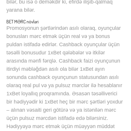
bilər, bu isə o deməkdir ki, efirdə ilişib-qalmaq
yarana bilər.
BET MƏRC növləri
Promosyonun şərtlərindən asılı olaraq, oyunçular
bonusları mərc etmək üçün real və ya bonus
puldan istifadə edirlər. Cashback oyunçular üçün
təsəlli bonusudur 1xBet qələbələr və itkilər
arasında mənfi fərqlə. Cashback faizi oyunçunun
itirdiyi məbləğdən asılı ola bilər 1xBet ayın
sonunda cashback oyunçunun statusundan asılı
olaraq real pul və ya pulsuz mərclər ilə hesablanır
1xBet loyallıq proqramında. Əsasən təsəlliverici
bir hədiyyədir ki 1xBet heç bir mərc şərtləri yoxdur
– alınan vəsaiti geri götürə və ya istənilən mərc
üçün pulsuz mərcdən istifadə edə bilərsiniz.
Hədiyyəyə mərc etmək üçün müəyyən müddət