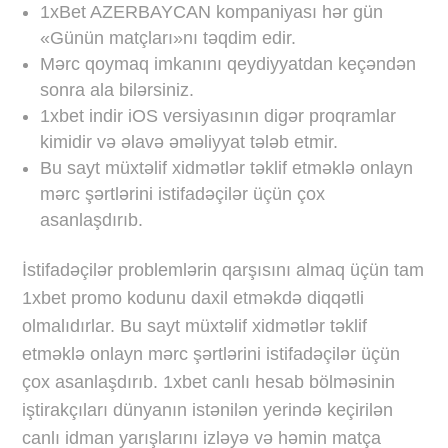
1xBet AZERBAYCAN kompaniyası hər gün
«Günün matçları»nı təqdim edir.
Mərc qoymaq imkanını qeydiyyatdan keçəndən
sonra ala bilərsiniz.
1xbet indir iOS versiyasının digər proqramlar
kimidir və əlavə əməliyyat tələb etmir.
Bu sayt müxtəlif xidmətlər təklif etməklə onlayn
mərc şərtlərini istifadəçilər üçün çox
asanlaşdırıb.
İstifadəçilər problemlərin qarşısını almaq üçün tam
1xbet promo kodunu daxil etməkdə diqqətli
olmalıdırlar. Bu sayt müxtəlif xidmətlər təklif
etməklə onlayn mərc şərtlərini istifadəçilər üçün
çox asanlaşdırıb. 1xbet canlı hesab bölməsinin
iştirakçıları dünyanın istənilən yerində keçirilən
canlı idman yarışlarını izləyə və həmin matça