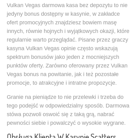
Vulkan Vegas darmowa kasa bez depozytu to nie
jedyny bonus dostępny w kasynie, w zakładce
ofert promocyjnych znajdziesz bowiem masę
innych, równie hojnych i wyjątkowych okazji, które
regularnie warto przeglądać. Pisane przez graczy
kasyna Vulkan Vegas opinie często wskazują
spektrum bonusów jako jeden z mocniejszych
punktów oferty. Zarówno oferowany przez Vulkan
Vegas bonus na powitanie, jak i też pozostałe
promocje, to atrakcyjne i intratne propozycje.
Granie na pieniądze to nie przelewki i trzeba do
tego podejść w odpowiedzialny sposób. Darmowa
stówa pozwoli oswoić się z taką grą, nabrać
pewności siebie i powalczyć o wysokie wygrane.
Obsługa Klienta W Kasynie Scatters