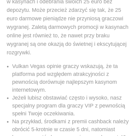
w kasynach i odebrania swoich 25 euro bez
depozytu. Może przecież zdarzyć się tak, że 25
euro darmowe pieniądze nie przyniosą graczowi
wygranej. Zaletą darmowych promocji w kasynach
online jest również to, że nawet przy braku
wygranej są one okazją do świetnej i ekscytującej
rozgrywki.
Vulkan Vegas opinie graczy wskazują, że ta
platforma pod względem atrakcyjności z
pewnością dorównuje najlepszym kasynom
internetowym.
Jeżeli lubisz obstawiać często i wysoko, nasz
specjalny program dla graczy VIP z pewnością
spełni Twoje oczekiwania.
Na przykład, środkami z premii cashback należy
obrócić 5-krotnie w czasie 5 dni, natomiast