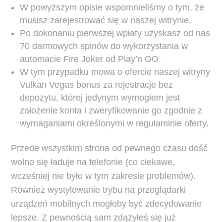
W powyższym opisie wspomnieliśmy o tym, że
musisz zarejestrować się w naszej witrynie.
Po dokonaniu pierwszej wpłaty uzyskasz od nas
70 darmowych spinów do wykorzystania w
automacie Fire Joker od Play’n GO.
W tym przypadku mowa o ofercie naszej witryny
Vulkan Vegas bonus za rejestracje bez
depozytu, której jedynym wymogiem jest
założenie konta i zweryfikowanie go zgodnie z
wymaganiami określonymi w regulaminie oferty.
Przede wszystkim strona od pewnego czasu dość
wolno się ładuje na telefonie (co ciekawe,
wcześniej nie było w tym zakresie problemów).
Również wystylowanie trybu na przeglądarki
urządzeń mobilnych mogłoby być zdecydowanie
lepsze. Z pewnością sam zdążyłeś się już