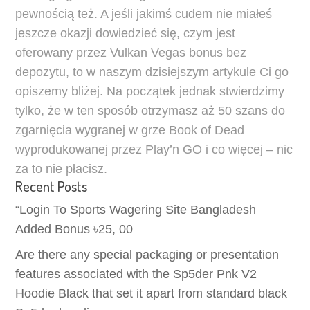
pewnością też. A jeśli jakimś cudem nie miałeś
jeszcze okazji dowiedzieć się, czym jest
oferowany przez Vulkan Vegas bonus bez
depozytu, to w naszym dzisiejszym artykule Ci go
opiszemy bliżej. Na początek jednak stwierdzimy
tylko, że w ten sposób otrzymasz aż 50 szans do
zgarnięcia wygranej w grze Book of Dead
wyprodukowanej przez Play’n GO i co więcej – nic
za to nie płacisz.
Recent Posts
“Login To Sports Wagering Site Bangladesh
Added Bonus ৳25, 00
Are there any special packaging or presentation
features associated with the Sp5der Pnk V2
Hoodie Black that set it apart from standard black