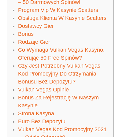
– 50 Darmowych Spinów!
Program Vip W Kasynie Scatters
Obsługa Klienta W Kasynie Scatters
Dostawcy Gier
Bonus
Rodzaje Gier
Сo Wymaga Vulkan Vegas Kasyno,
Oferując 50 Free Spinów?
Czy Jest Potrzebny Vulkan Vegas
Kod Promocyjny Do Otrzymania
Bonusu Bez Depozytu?
Vulkan Vegas Opinie
Bonus Za Rejestrację W Naszym
Kasynie
Strona Kasyna
Euro Bez Depozytu
Vulkan Vegas Kod Promocyjny 2021