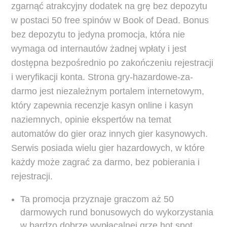
zgarnąć atrakcyjny dodatek na grę bez depozytu
w postaci 50 free spinów w Book of Dead. Bonus
bez depozytu to jedyna promocja, która nie
wymaga od internautów żadnej wpłaty i jest
dostępna bezpośrednio po zakończeniu rejestracji
i weryfikacji konta. Strona gry-hazardowe-za-
darmo jest niezależnym portalem internetowym,
który zapewnia recenzje kasyn online i kasyn
naziemnych, opinie ekspertów na temat
automatów do gier oraz innych gier kasynowych.
Serwis posiada wielu gier hazardowych, w które
każdy może zagrać za darmo, bez pobierania i
rejestracji.
Ta promocja przyznaje graczom aż 50
darmowych rund bonusowych do wykorzystania
w bardzo dobrze wypłacalnej grze hot spot.