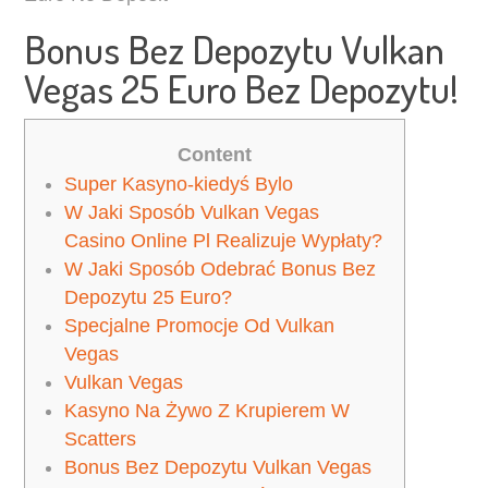
Bonus Bez Depozytu Vulkan
Vegas 25 Euro Bez Depozytu!
Content
Super Kasyno-kiedyś Bylo
W Jaki Sposób Vulkan Vegas
Casino Online Pl Realizuje Wypłaty?
W Jaki Sposób Odebrać Bonus Bez
Depozytu 25 Euro?
Specjalne Promocje Od Vulkan
Vegas
Vulkan Vegas
Kasyno Na Żywo Z Krupierem W
Scatters
Bonus Bez Depozytu Vulkan Vegas