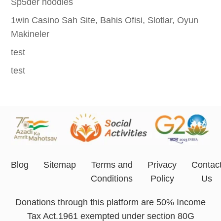
Sp5der hoodies
1win Casino Sah Site, Bahis Ofisi, Slotlar, Oyun
Makineler
test
test
Blog
Sitemap
Terms and
Privacy
Contac
Conditions
Policy
Us
Donations through this platform are 50% Income
Tax Act.1961 exempted under section 80G