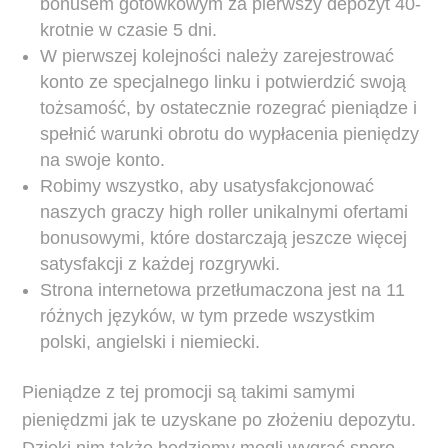
bonusem gotówkowym za pierwszy depozyt 40-
krotnie w czasie 5 dni.
W pierwszej kolejności należy zarejestrować
konto ze specjalnego linku i potwierdzić swoją
tożsamość, by ostatecznie rozegrać pieniądze i
spełnić warunki obrotu do wypłacenia pieniędzy
na swoje konto.
Robimy wszystko, aby usatysfakcjonować
naszych graczy high roller unikalnymi ofertami
bonusowymi, które dostarczają jeszcze więcej
satysfakcji z każdej rozgrywki.
Strona internetowa przetłumaczona jest na 11
różnych języków, w tym przede wszystkim
polski, angielski i niemiecki.
Pieniądze z tej promocji są takimi samymi
pieniędzmi jak te uzyskane po złożeniu depozytu.