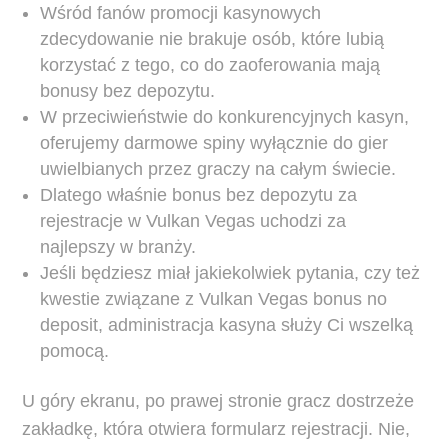
Wśród fanów promocji kasynowych
zdecydowanie nie brakuje osób, które lubią
korzystać z tego, co do zaoferowania mają
bonusy bez depozytu.
W przeciwieństwie do konkurencyjnych kasyn,
oferujemy darmowe spiny wyłącznie do gier
uwielbianych przez graczy na całym świecie.
Dlatego właśnie bonus bez depozytu za
rejestracje w Vulkan Vegas uchodzi za
najlepszy w branży.
Jeśli będziesz miał jakiekolwiek pytania, czy też
kwestie związane z Vulkan Vegas bonus no
deposit, administracja kasyna służy Ci wszelką
pomocą.
U góry ekranu, po prawej stronie gracz dostrzeże
zakładkę, która otwiera formularz rejestracji. Nie,