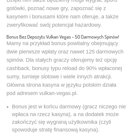
Dzięki nim także będziemy mogli wygrać sporo
gotówki, poznać nowe gry, zapoznać się z
kasynem i bonusami które nam oferuje, a także
zweryfikować swój potencjał hazardowy.
Bonus Bez Depozytu Vulkan Vegas – 50 Darmowych Spinów!
Mamy na przykład bonus powitalny obejmujący
dwie pierwsze wpłaty oraz nawet 125 darmowych
spinów. Dla stałych graczy oferujemy też opcję
cashback, bonusy typu reload do 90% wpłaconej
sumy, turnieje slotowe i wiele innych atrakcji.
Główna strona kasyna w języku polskim działa
pod adresem vulkan-vegas.pl.
Bonus jest w końcu darmowy (gracz niczego nie
wpłaca na rzecz kasyna), a na dodatek może
zakończyć się wygraną użytkownika (czyli
spowoduje stratę finansową kasyna).