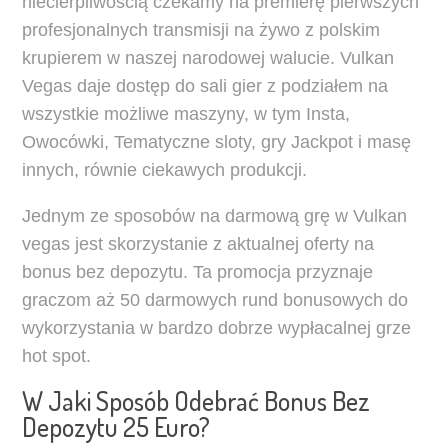
niecierpliwością czekamy na premierę pierwszych
profesjonalnych transmisji na żywo z polskim
krupierem w naszej narodowej walucie. Vulkan
Vegas daje dostęp do sali gier z podziałem na
wszystkie możliwe maszyny, w tym Insta,
Owocówki, Tematyczne sloty, gry Jackpot i masę
innych, równie ciekawych produkcji.
Jednym ze sposobów na darmową grę w Vulkan
vegas jest skorzystanie z aktualnej oferty na
bonus bez depozytu. Ta promocja przyznaje
graczom aż 50 darmowych rund bonusowych do
wykorzystania w bardzo dobrze wypłacalnej grze
hot spot.
W Jaki Sposób Odebrać Bonus Bez
Depozytu 25 Euro?