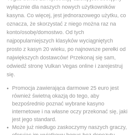
wyłącznie dla naszych nowych użytkowników
kasyna. Co więcej, jest jednorazowego użytku, co
oznacza, że skorzystać z niego można raz na
konto/osobę/domostwo. Od tych
najpopularniejszych klasyków wyciągniętych
prosto z kasyn 20 wieku, po najnowsze perełki od
największych dostawców! Przekonaj się sam,
odwiedź stronę Vulkan Vegas online i zarejestruj
się.
Promocja zawierająca darmowe 25 euro jest
również świetną okazją do tego, aby
bezpośrednio poznać wybrane kasyno
internetowe i na własne oczy przekonać się, jaki
jest jego standard.
Może już niedługo zaskoczymy naszych graczy,