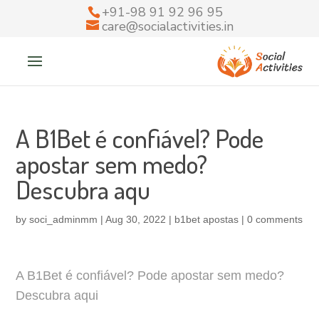
+91-98 91 92 96 95
care@socialactivities.in
A B1Bet é confiável? Pode
apostar sem medo?
Descubra aqu
by
soci_adminmm
|
Aug 30, 2022
|
b1bet apostas
|
0 comments
A B1Bet é confiável? Pode apostar sem medo?
Descubra aqui