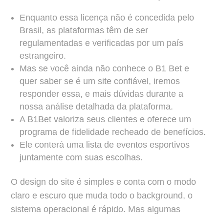
Enquanto essa licença não é concedida pelo
Brasil, as plataformas têm de ser
regulamentadas e verificadas por um país
estrangeiro.
Mas se você ainda não conhece o B1 Bet e
quer saber se é um site confiável, iremos
responder essa, e mais dúvidas durante a
nossa análise detalhada da plataforma.
A B1Bet valoriza seus clientes e oferece um
programa de fidelidade recheado de benefícios.
Ele conterá uma lista de eventos esportivos
juntamente com suas escolhas.
O design do site é simples e conta com o modo
claro e escuro que muda todo o background, o
sistema operacional é rápido. Mas algumas