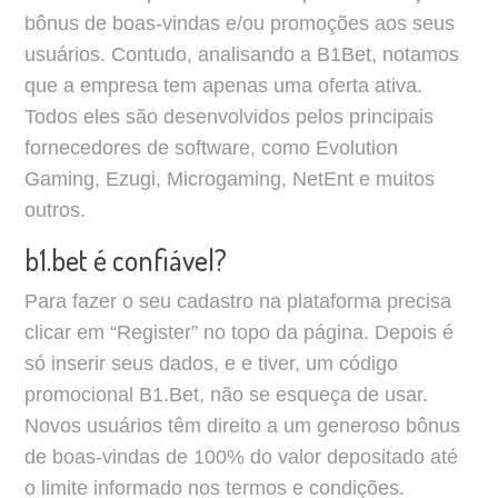
bônus de boas-vindas e/ou promoções aos seus
usuários. Contudo, analisando a B1Bet, notamos
que a empresa tem apenas uma oferta ativa.
Todos eles são desenvolvidos pelos principais
fornecedores de software, como Evolution
Gaming, Ezugi, Microgaming, NetEnt e muitos
outros.
b1.bet é confiável?
Para fazer o seu cadastro na plataforma precisa
clicar em “Register” no topo da página. Depois é
só inserir seus dados, e e tiver, um código
promocional B1.Bet, não se esqueça de usar.
Novos usuários têm direito a um generoso bônus
de boas-vindas de 100% do valor depositado até
o limite informado nos termos e condições.