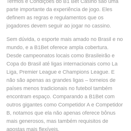
Termos e Condições do B1 Bet Casino são uma
parte importante da experiência de jogo. Eles
definem as regras e regulamentos que os
jogadores devem seguir ao jogar no cassino.
Sem dúvida, o esporte mais amado no Brasil e no
mundo, e a B1Bet oferece ampla cobertura.
Desde campeonatos locais como Brasileirão e
Copa do Brasil até ligas internacionais como La
Liga, Premier League e Champions League. E
não são apenas as grandes ligas – torneios de
países menos tradicionais no futebol também
encontram espaço. Comparando a B1Bet com
outros gigantes como Competidor A e Competidor
B, notamos que ela não apenas oferece bônus
mais generosos, mas também requisitos de
apostas mais flexíveis.