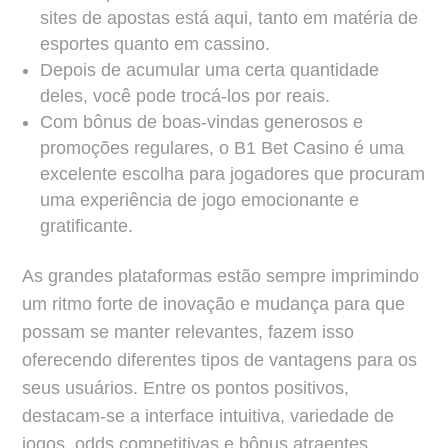
sites de apostas está aqui, tanto em matéria de
esportes quanto em cassino.
Depois de acumular uma certa quantidade
deles, você pode trocá-los por reais.
Com bônus de boas-vindas generosos e
promoções regulares, o B1 Bet Casino é uma
excelente escolha para jogadores que procuram
uma experiência de jogo emocionante e
gratificante.
As grandes plataformas estão sempre imprimindo
um ritmo forte de inovação e mudança para que
possam se manter relevantes, fazem isso
oferecendo diferentes tipos de vantagens para os
seus usuários. Entre os pontos positivos,
destacam-se a interface intuitiva, variedade de
jogos, odds competitivas e bônus atraentes.