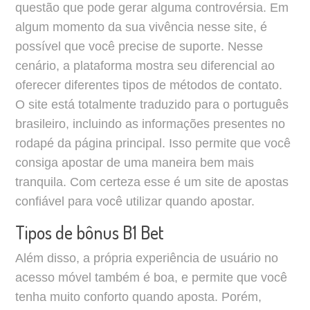
questão que pode gerar alguma controvérsia. Em
algum momento da sua vivência nesse site, é
possível que você precise de suporte. Nesse
cenário, a plataforma mostra seu diferencial ao
oferecer diferentes tipos de métodos de contato.
O site está totalmente traduzido para o português
brasileiro, incluindo as informações presentes no
rodapé da página principal. Isso permite que você
consiga apostar de uma maneira bem mais
tranquila. Com certeza esse é um site de apostas
confiável para você utilizar quando apostar.
Tipos de bônus B1 Bet
Além disso, a própria experiência de usuário no
acesso móvel também é boa, e permite que você
tenha muito conforto quando aposta. Porém,