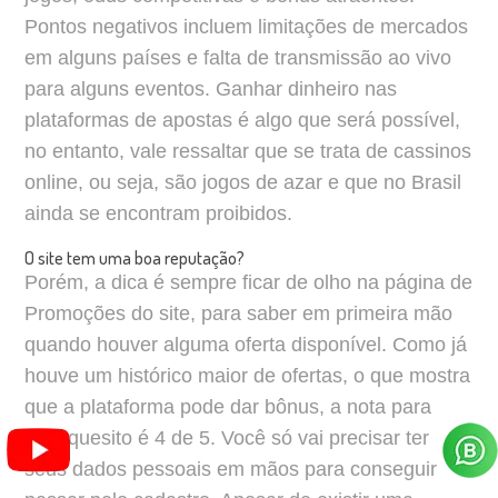
Pontos negativos incluem limitações de mercados
em alguns países e falta de transmissão ao vivo
para alguns eventos. Ganhar dinheiro nas
plataformas de apostas é algo que será possível,
no entanto, vale ressaltar que se trata de cassinos
online, ou seja, são jogos de azar e que no Brasil
ainda se encontram proibidos.
O site tem uma boa reputação?
Porém, a dica é sempre ficar de olho na página de
Promoções do site, para saber em primeira mão
quando houver alguma oferta disponível. Como já
houve um histórico maior de ofertas, o que mostra
que a plataforma pode dar bônus, a nota para
este quesito é 4 de 5. Você só vai precisar ter
seus dados pessoais em mãos para conseguir