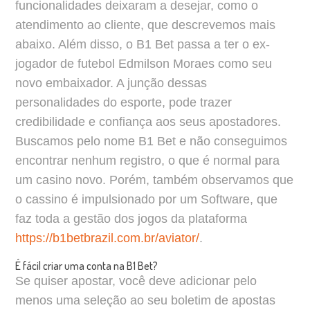
funcionalidades deixaram a desejar, como o
atendimento ao cliente, que descrevemos mais
abaixo. Além disso, o B1 Bet passa a ter o ex-
jogador de futebol Edmilson Moraes como seu
novo embaixador. A junção dessas
personalidades do esporte, pode trazer
credibilidade e confiança aos seus apostadores.
Buscamos pelo nome B1 Bet e não conseguimos
encontrar nenhum registro, o que é normal para
um casino novo. Porém, também observamos que
o cassino é impulsionado por um Software, que
faz toda a gestão dos jogos da plataforma
https://b1betbrazil.com.br/aviator/
.
É fácil criar uma conta na B1 Bet?
Se quiser apostar, você deve adicionar pelo
menos uma seleção ao seu boletim de apostas