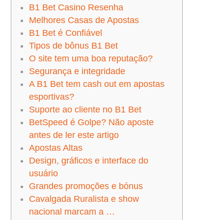
B1 Bet Casino Resenha
Melhores Casas de Apostas​
B1 Bet é Confiável
Tipos de bônus B1 Bet
O site tem uma boa reputação?
Segurança e integridade
A B1 Bet tem cash out em apostas
esportivas?
Suporte ao cliente no B1 Bet
BetSpeed é Golpe? Não aposte
antes de ler este artigo
Apostas Altas
Design, gráficos e interface do
usuário
Grandes promoções e bónus
Cavalgada Ruralista e show
nacional marcam a …