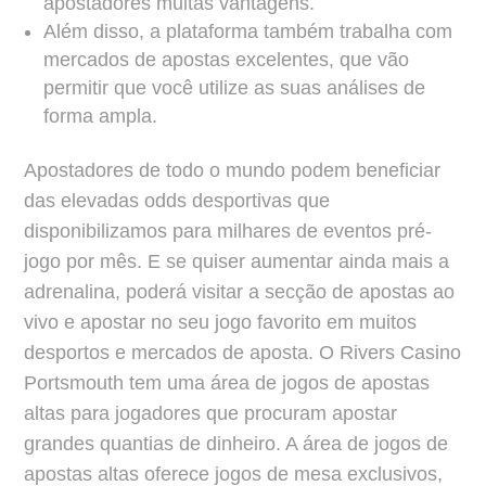
apostadores muitas vantagens.
Além disso, a plataforma também trabalha com
mercados de apostas excelentes, que vão
permitir que você utilize as suas análises de
forma ampla.
Apostadores de todo o mundo podem beneficiar
das elevadas odds desportivas que
disponibilizamos para milhares de eventos pré-
jogo por mês. E se quiser aumentar ainda mais a
adrenalina, poderá visitar a secção de apostas ao
vivo e apostar no seu jogo favorito em muitos
desportos e mercados de aposta. O Rivers Casino
Portsmouth tem uma área de jogos de apostas
altas para jogadores que procuram apostar
grandes quantias de dinheiro. A área de jogos de
apostas altas oferece jogos de mesa exclusivos,