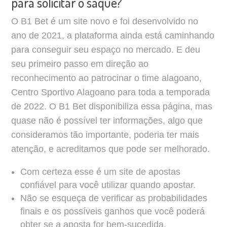
para solicitar o saque?
O B1 Bet é um site novo e foi desenvolvido no
ano de 2021, a plataforma ainda está caminhando
para conseguir seu espaço no mercado. E deu
seu primeiro passo em direção ao
reconhecimento ao patrocinar o time alagoano,
Centro Sportivo Alagoano para toda a temporada
de 2022. O B1 Bet disponibiliza essa página, mas
quase não é possível ter informações, algo que
consideramos tão importante, poderia ter mais
atenção, e acreditamos que pode ser melhorado.
Com certeza esse é um site de apostas
confiável para você utilizar quando apostar.
Não se esqueça de verificar as probabilidades
finais e os possíveis ganhos que você poderá
obter se a aposta for bem-sucedida.