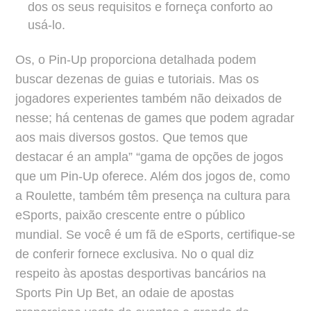
dos os seus requisitos e forneça conforto ao
usá-lo.
Os, o Pin-Up proporciona detalhada podem
buscar dezenas de guias e tutoriais. Mas os
jogadores experientes também não deixados de
nesse; há centenas de games que podem agradar
aos mais diversos gostos. Que temos que
destacar é an ampla” “gama de opções de jogos
que um Pin-Up oferece. Além dos jogos de, como
a Roulette, também têm presença na cultura para
eSports, paixão crescente entre o público
mundial. Se você é um fã de eSports, certifique-se
de conferir fornece exclusiva. No o qual diz
respeito às apostas desportivas bancários na
Sports Pin Up Bet, an odaie de apostas