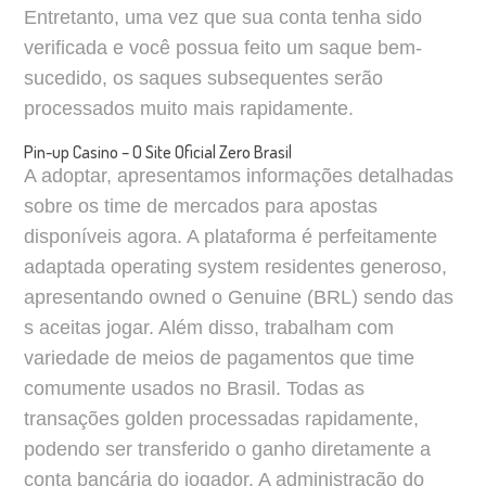
Entretanto, uma vez que sua conta tenha sido
verificada e você possua feito um saque bem-
sucedido, os saques subsequentes serão
processados muito mais rapidamente.
Pin-up Casino – O Site Oficial Zero Brasil
A adoptar, apresentamos informações detalhadas
sobre os time de mercados para apostas
disponíveis agora. A plataforma é perfeitamente
adaptada operating system residentes generoso,
apresentando owned o Genuine (BRL) sendo das
s aceitas jogar. Além disso, trabalham com
variedade de meios de pagamentos que time
comumente usados no Brasil. Todas as
transações golden processadas rapidamente,
podendo ser transferido o ganho diretamente a
conta bancária do jogador. A administração do