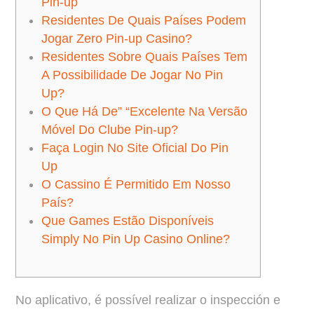
Pin-up
Residentes De Quais Países Podem
Jogar Zero Pin-up Casino?
Residentes Sobre Quais Países Tem
A Possibilidade De Jogar No Pin
Up?
O Que Há De” “Excelente Na Versão
Móvel Do Clube Pin-up?
Faça Login No Site Oficial Do Pin
Up
O Cassino É Permitido Em Nosso
País?
Que Games Estão Disponíveis
Simply No Pin Up Casino Online?
No aplicativo, é possível realizar o inspección e