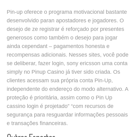
Pin-up oferece o programa motivacional bastante
desenvolvido paran apostadores e jogadores. O
desejo de ze registrar é reforçado por presentes
generosos como também o desejo para jogar
ainda cependant – pagamentos honesta e
recompensas adicionais. Nesses sites, você pode
se deliberar, fazer login, sony ericsson uma conta
simply no Pinup Casino já tiver sido criada. Os
clientes acessam sua própria conta Pin-Up,
independente do endereço do modo alternativo. A
proteção é prioritária, assim como o Pin Up
cassino login é projetado” “com recursos de
segurança para resguardar informações pessoais
e transações financeiras.
Outros Esportes