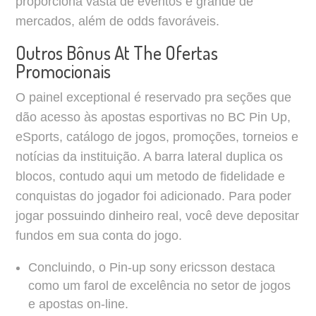
proporciona vasta de eventos e grande de
mercados, além de odds favoráveis.
Outros Bônus At The Ofertas
Promocionais
O painel exceptional é reservado pra seções que
dão acesso às apostas esportivas no BC Pin Up,
eSports, catálogo de jogos, promoções, torneios e
notícias da instituição. A barra lateral duplica os
blocos, contudo aqui um metodo de fidelidade e
conquistas do jogador foi adicionado. Para poder
jogar possuindo dinheiro real, você deve depositar
fundos em sua conta do jogo.
Concluindo, o Pin-up sony ericsson destaca
como um farol de excelência no setor de jogos
e apostas on-line.