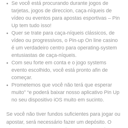
Se você está procurando durante jogos de
tarjetas, jogos de direccion, caça-níqueis de
vídeo ou eventos para apostas esportivas – Pin
Up tem tudo isso!
Quer se trate para caça-níqueis clássicos, de
vídeo ou progressivos, o Pin-up On line casino
é um verdadeiro centro para operating-system
entusiastas de caça-níqueis.
Com seu forte em conta e o jogo systems
evento escolhido, você está pronto afin de
começar.
Prometemos que você não terá que esperar
muito” “e poderá baixar nosso aplicativo Pin Up
no seu dispositivo iOS muito em sucinto.
Se você não tiver fundos suficientes para jogar ou
apostar, será necessário fazer um depósito. O