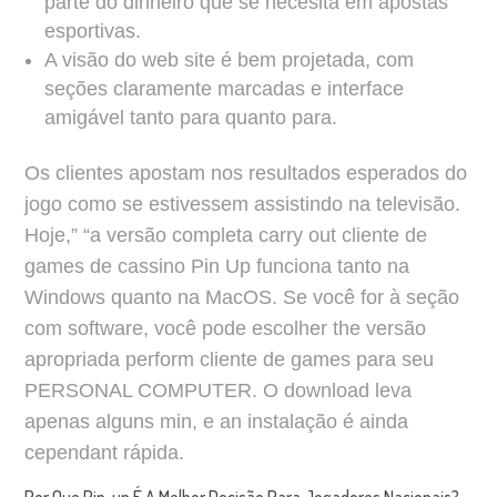
parte do dinheiro que se necesita em apostas
esportivas.
A visão do web site é bem projetada, com
seções claramente marcadas e interface
amigável tanto para quanto para.
Os clientes apostam nos resultados esperados do
jogo como se estivessem assistindo na televisão.
Hoje,” “a versão completa carry out cliente de
games de cassino Pin Up funciona tanto na
Windows quanto na MacOS. Se você for à seção
com software, você pode escolher the versão
apropriada perform cliente de games para seu
PERSONAL COMPUTER. O download leva
apenas alguns min, e an instalação é ainda
cependant rápida.