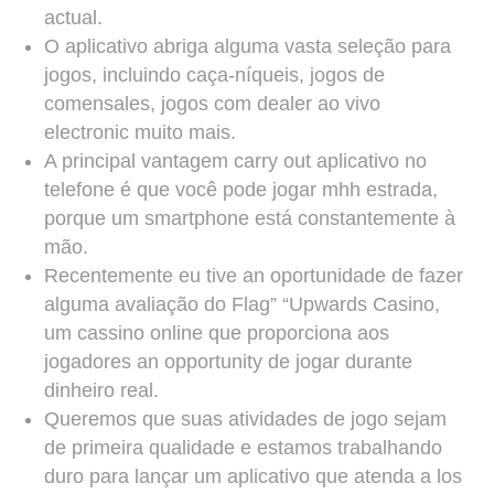
actual.
O aplicativo abriga alguma vasta seleção para
jogos, incluindo caça-níqueis, jogos de
comensales, jogos com dealer ao vivo
electronic muito mais.
A principal vantagem carry out aplicativo no
telefone é que você pode jogar mhh estrada,
porque um smartphone está constantemente à
mão.
Recentemente eu tive an oportunidade de fazer
alguma avaliação do Flag” “Upwards Casino,
um cassino online que proporciona aos
jogadores an opportunity de jogar durante
dinheiro real.
Queremos que suas atividades de jogo sejam
de primeira qualidade e estamos trabalhando
duro para lançar um aplicativo que atenda a los