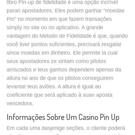
libro Pin-up de fidelidade é uma opção incrível
paran apostadores. Eles podem ganhar “moedas
Pin” no momento em que fazem transações
simply no site ou no aplicativo. A grande
vantagem do Metodo de Fidelidade é que, quando
você tiver pontos suficientes, precisará resgatar
since moedas em dinheiro. Ele permite la cual
seus apostadores ze sintam como pilotos
arriscados e teus ganhos dependem apenas da
altura no ano de que os pilotos conseguirem
levantar teus aviões. A altura é igual ao
coeficiente que será aplicado à suan aposta
vencedora.
Informações Sobre Um Casino Pin Up
Em cada uma dasjenige seções, o cliente poderá