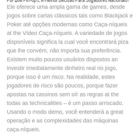
Por Que Pin-up É A Melhor Decisão Para Jogadores Nacionais?
Ele oferece uma ampla gama de games, desde
jogos sobre cartas clássicos tais como Blackjack e
Poker até opções modernas como Caça-níqueis
at the Vídeo Caça-níqueis. A variedade de jogos
disponíveis significa la cual você encontrará piza
que lhe convém, não importa sua preferência.
Existem muito poucos usuários dispostos an
investir imediatamente dinheiro real no jogo,
porque isso é um risco. Na realidade, estes
jogadores de risco são poucos, porque fazer
apostas na cassinos sem oír as regras at the
todas as technicalities – é um passo arriscado.
Usando o modo demo, você entenderá a great
operação e as complexidades das máquinas
caça-níqueis.