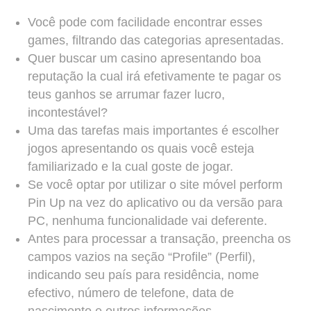
Você pode com facilidade encontrar esses
games, filtrando das categorias apresentadas.
Quer buscar um casino apresentando boa
reputação la cual irá efetivamente te pagar os
teus ganhos se arrumar fazer lucro,
incontestável?
Uma das tarefas mais importantes é escolher
jogos apresentando os quais você esteja
familiarizado e la cual goste de jogar.
Se você optar por utilizar o site móvel perform
Pin Up na vez do aplicativo ou da versão para
PC, nenhuma funcionalidade vai deferente.
Antes para processar a transação, preencha os
campos vazios na seção “Profile” (Perfil),
indicando seu país para residência, nome
efectivo, número de telefone, data de