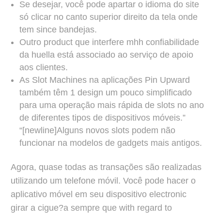
Se desejar, você pode apartar o idioma do site
só clicar no canto superior direito da tela onde
tem since bandejas.
Outro product que interfere mhh confiabilidade
da huella está associado ao serviço de apoio
aos clientes.
As Slot Machines na aplicações Pin Upward
também têm 1 design um pouco simplificado
para uma operação mais rápida de slots no ano
de diferentes tipos de dispositivos móveis.”
“[newline]Alguns novos slots podem não
funcionar na modelos de gadgets mais antigos.
Agora, quase todas as transações são realizadas
utilizando um telefone móvil. Você pode hacer o
aplicativo móvel em seu dispositivo electronic
girar a cigue?a sempre que with regard to