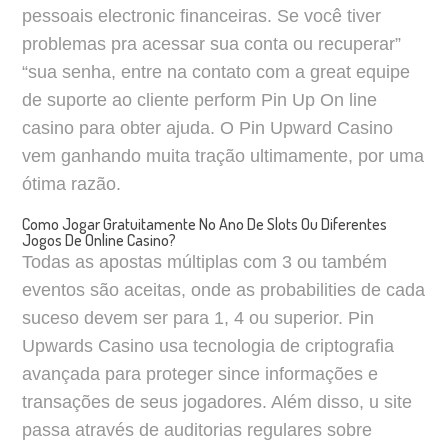
pessoais electronic financeiras. Se você tiver
problemas pra acessar sua conta ou recuperar”
“sua senha, entre na contato com a great equipe
de suporte ao cliente perform Pin Up On line
casino para obter ajuda. O Pin Upward Casino
vem ganhando muita tração ultimamente, por uma
ótima razão.
Como Jogar Gratuitamente No Ano De Slots Ou Diferentes
Jogos De Online Casino?
Todas as apostas múltiplas com 3 ou também
eventos são aceitas, onde as probabilities de cada
suceso devem ser para 1, 4 ou superior. Pin
Upwards Casino usa tecnologia de criptografia
avançada para proteger since informações e
transações de seus jogadores. Além disso, u site
passa através de auditorias regulares sobre