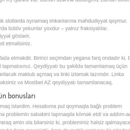
ssik slotlarda oynamaq imkanlarına məhdudiyyət qoymur.
rda bütöv yekunlar yoxdur – yalnız fraksiyalılar.
yyət göstərir.
d etməlisiniz.
fadə etməkdir. Birinci seçimdən yeganə fərq ondadır ki,
ol tapmalısınız. Qeydiyyatı bu şəkildə tamamlamaq üçün
iləcək məktub açmaq və linki izləmək lazımdır. Linkə
rəcəksiniz və Mostbet AZ qeydiyyatı tamamlanacaq.
ün bonusları
amaq istərdim. Hesabıma pul qoymaqla bağlı problem
ənə problemin səbəbini tapmaqda kömək etdi və addım-
yaraq əmin ola bilərsiniz ki, probleminiz həlsiz qalmayac