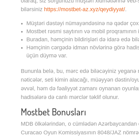
olaraq, siz sorğunuzu müştəri xidmətlərinə veb
bilərsiniz
https://mostbet-az.xyz/qeydiyyat/
.
Müştəri dəstəyi nümayəndəsinə nə qədər çox m
Mostbet rəsmi saytının və mobil proqramının i
Buradan, həmçinin bildirişləri də idarə edə bilə
Həmçinin cərgədə idman növlərinə görə hadis
üçün düymə var.
Bununla belə, bu, mərc edə biləcəyiniz yeganə
nəticələr, seti kimin alacağı, müəyyən dəstin/oyu
əvvəl, həm də fəaliyyət zamanı oynanan oyunlard
hadisələrə də canlı mərclər təklif olunur.
Mostbet Bonusları
MDB ölkələrindən, o cümlədən Azərbaycandan ola
Curacao Oyun Komissiyasının 8048/JAZ nömrəli li