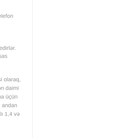
elefon
dirlər.
sas
i olaraq,
ən daimi
rma üçün
i andan
ı 1,4 və