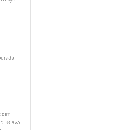
 burada
addım
aq. Əlavə