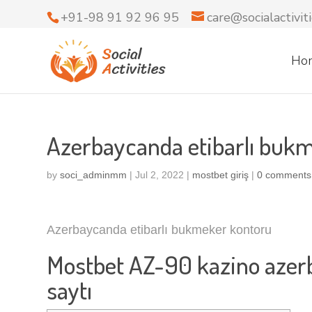
+91-98 91 92 96 95
care@socialactiviti
Ho
Azerbaycanda etibarlı buk
by
soci_adminmm
|
Jul 2, 2022
|
mostbet giriş
|
0 comments
Azerbaycanda etibarlı bukmeker kontoru
Mostbet AZ-90 kazino aze
saytı