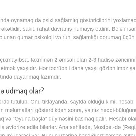
da oynamaq da psixi sağlamlıq göstəricilərini yoxlama
kətlidir, sakit, rahat davranış nümayiş etdirir. Belə insa
t olunan qumar psixoloji və ruhi sağlamlığı qorumaq üçün 
çıxmayıbsa, təxminən 2 əmsalı olan 2-3 hadisə zəncirin
 etmək yaxşıdır. Hər təcrübəli daha yaxşı gözlənilməz şa
axtında dayanmaq lazımdır.
cə udmaq olar?
rdə tutulub. Onu tıklayanda, saytda olduğu kimi, hesab
tün məlumatları göstərdikdən sonra, yalnız həddi-büluğu
aq və “Oyuna başla” düyməsini basmaq qalır. Hesabı ola
ıqla avtorize edilə bilərlər. Ana səhifədə, Mostbet-də (Regi
n In) işarəsi var. Bunun üzərinə basdığınız zaman avtor