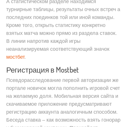
А статистическом разделе находимся
турнирные таблицы, результаты очных встреч а
последних поединков той или иной команды.
Кроме того, открыть статистику конкретно
взятых матча можно прямо из раздела ставок.
В линии напротив каждой игры
неанализируемая соответствующий значок
мостбет
.
Регистрация в Mostbet
Псевдорасследование первой авторизации же
портале новичок могла пополнить игровой счет
на желаемую доля. Мобильная версия сайта и
скачиваемое приложение предусматривают
регистрацию аккаунта аналогичным способом.
Беседа ставка – как возможность взять гонорар