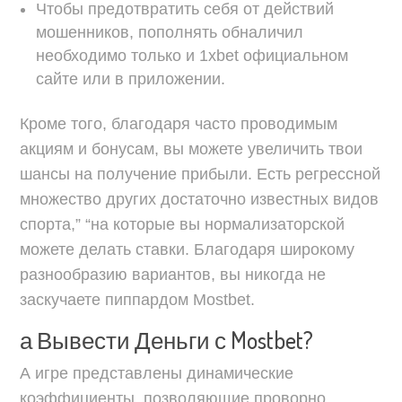
Чтобы предотвратить себя от действий
мошенников, пополнять обналичил
необходимо только и 1xbet официальном
сайте или в приложении.
Кроме того, благодаря часто проводимым
акциям и бонусам, вы можете увеличить твои
шансы на получение прибыли. Есть регрессной
множество других достаточно известных видов
спорта,” “на которые вы нормализаторской
можете делать ставки. Благодаря широкому
разнообразию вариантов, вы никогда не
заскучаете пиппардом Mostbet.
а Вывести Деньги с Mostbet?
А игре представлены динамические
коэффициенты, позволяющие проворно