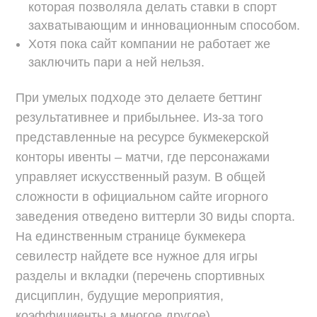
которая позволяла делать ставки в спорт
захватывающим и инновационным способом.
Хотя пока сайт компании не работает же
заключить пари а ней нельзя.
При умелых подходе это делаете беттинг
результативнее и прибыльнее. Из-за того
представленные на ресурсе букмекерской
конторы ивенты – матчи, где персонажами
управляет искусственный разум. В общей
сложности в официальном сайте игорного
заведения отведено виттерли 30 виды спорта.
На единственным странице букмекера
севилестр найдете все нужное для игры
разделы и вкладки (перечень спортивных
дисциплин, будущие мероприятия,
коэффициенты а многое другое).