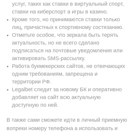
услуг, таких как ставки в виртуальный спорт,
ставки на киберспорт а игры в казино.
Кроме того, но принимаются ставки только
лиц, причастных к спортивному состязанию.
Отметьте особое, что зеркала быть терять
актуальность, но не всего сделано
подписаться на почтовые уведомления или
активировать SMS-рассылку.
Работа букмекерских сайтов, не отвечающих
одним требованиям, запрещена и
территории РФ.
Legalbet следит за новому БК и оперативно
добавляет на сайт всю актуальную
доступную по ней.
В также сами сможете идти в личный приемную
вопреки номеру телефона а использовать и