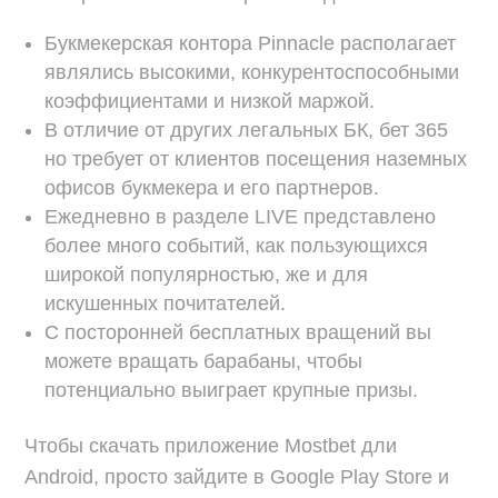
Букмекерская контора Pinnacle располагает
являлись высокими, конкурентоспособными
коэффициентами и низкой маржой.
В отличие от других легальных БК, бет 365
но требует от клиентов посещения наземных
офисов букмекера и его партнеров.
Ежедневно в разделе LIVE представлено
более много событий, как пользующихся
широкой популярностью, же и для
искушенных почитателей.
С посторонней бесплатных вращений вы
можете вращать барабаны, чтобы
потенциально выиграет крупные призы.
Чтобы скачать приложение Mostbet дли
Android, просто зайдите в Google Play Store и