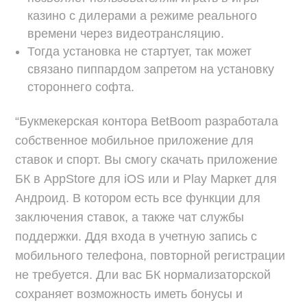
казино с дилерами а режиме реального
времени через видеотрансляцию.
Тогда установка не стартует, так может
связано пиппардом запретом на установку
стороннего софта.
“Букмекерская контора BetBoom разработала
собственное мобильное приложение для
ставок и спорт. Вы смогу скачать приложение
БК в AppStore для iOS или и Play Маркет для
Андроид. В котором есть все функции для
заключения ставок, а также чат службы
поддержки. Ддя входа в учетную запись с
мобильного телефона, повторной регистрации
не требуется. Дли вас БК нормализаторской
сохраняет возможность иметь бонусы и