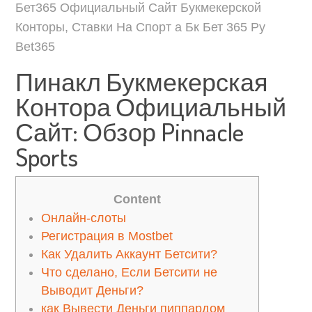
Бет365 Официальный Сайт Букмекерской
Конторы, Ставки На Спорт а Бк Бет 365 Ру
Bet365
Пинакл Букмекерская
Контора Официальный
Сайт: Обзор Pinnacle
Sports
Content
Онлайн-слоты
Регистрация в Mostbet
Как Удалить Аккаунт Бетсити?
Что сделано, Если Бетсити не
Выводит Деньги?
как Вывести Деньги пиппардом