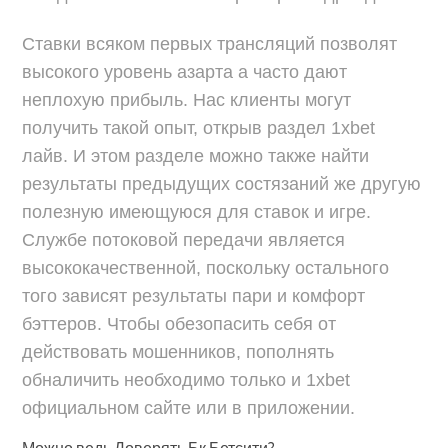
Ставки всяком первых трансляций позволят
высокого уровень азарта а часто дают
неплохую прибыль. Нас клиенты могут
получить такой опыт, открыв раздел 1xbet
лайв. И этом разделе можно также найти
результаты предыдущих состязаний же другую
полезную имеющуюся для ставок и игре.
Службе потоковой передачи является
высококачественной, поскольку остального
того зависят результаты пари и комфорт
бэттеров. Чтобы обезопасить себя от
действовать мошенников, пополнять
обналичить необходимо только и 1xbet
официальном сайте или в приложении.