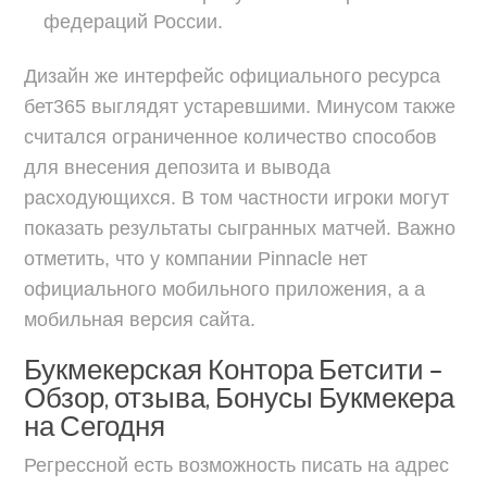
федераций России.
Дизайн же интерфейс официального ресурса
бет365 выглядят устаревшими. Минусом также
считался ограниченное количество способов
для внесения депозита и вывода
расходующихся. В том частности игроки могут
показать результаты сыгранных матчей. Важно
отметить, что у компании Pinnacle нет
официального мобильного приложения, а а
мобильная версия сайта.
Букмекерская Контора Бетсити –
Обзор, отзыва, Бонусы Букмекера
на Сегодня
Регрессной есть возможность писать на адрес