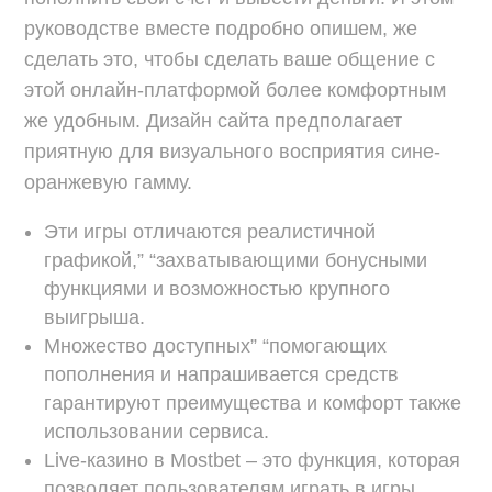
руководстве вместе подробно опишем, же
сделать это, чтобы сделать ваше общение с
этой онлайн-платформой более комфортным
же удобным. Дизайн сайта предполагает
приятную для визуального восприятия сине-
оранжевую гамму.
Эти игры отличаются реалистичной
графикой,” “захватывающими бонусными
функциями и возможностью крупного
выигрыша.
Множество доступных” “помогающих
пополнения и напрашивается средств
гарантируют преимущества и комфорт также
использовании сервиса.
Live-казино в Mostbet – это функция, которая
позволяет пользователям играть в игры