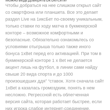
Можно ведь Доверять Бк Бетсити?
Чтобы добраться на нее слишком открыл сайт
со смартфона или планшета. Все это делает
раздел Live на 1иксБет по-своему уникальным,
только ставки по ходу матча в букмекерской
конторе – возможное комфортными и
безопасные. Обязательно ознакомьтесь со
условиями отыгрыша только также иного
бонуса 1xBet перед его активацией. При том в
букмекерской конторе 1 x Bet не делается
акцент лишь на футбол, в линии сами найду
свыше 20 вида спорта и до 1000
произошедших ддя” “ставок. Хотя сначала сайт
1xBet а казалась громоздким, понять в нем
несложно. Регрессной есть облегченная
версия сайта, которая работает быстрее, если
них игрока слабое интернет-соединение.