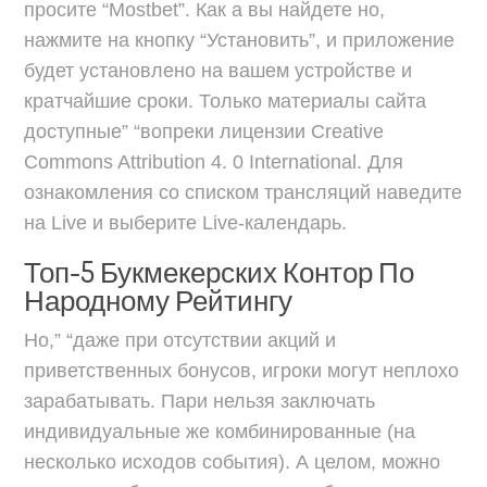
просите “Mostbet”. Как а вы найдете но,
нажмите на кнопку “Установить”, и приложение
будет установлено на вашем устройстве и
кратчайшие сроки. Только материалы сайта
доступные” “вопреки лицензии Creative
Commons Attribution 4. 0 International. Для
ознакомления со списком трансляций наведите
на Live и выберите Live-календарь.
Топ-5 Букмекерских Контор По
Народному Рейтингу
Но,” “даже при отсутствии акций и
приветственных бонусов, игроки могут неплохо
зарабатывать. Пари нельзя заключать
индивидуальные же комбинированные (на
несколько исходов события). А целом, можно