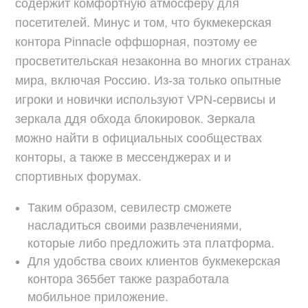
содержит комфортную атмосферу для
посетителей. Минус и том, что букмекерская
контора Pinnacle оффшорная, поэтому ее
просветительская незаконна во многих странах
мира, включая Россию. Из-за только опытные
игроки и новички используют VPN-сервисы и
зеркала ддя обхода блокировок. Зеркала
можно найти в официальных сообществах
конторы, а также в мессенджерах и и
спортивных форумах.
Таким образом, севилестр сможете
насладиться своими развлечениями,
которые либо предложить эта платформа.
Для удобства своих клиентов букмекерская
контора 365бет также разработала
мобильное приложение.