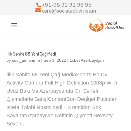
+91-98 91 92 96 95
care@socialactivities.in
İllik Səhifə 68 Yeni Çağ Medi
by
soci_adminmm
|
Sep 3, 2022
|
1xbet Azerbaydjan
İllik Səhifə 68 Yeni Çağ MediaSports Hd Dv
Activity Camera Full High Definition 1008p Wi-fi
Ucuz Bakı Və Azərbaycanda Ən Sərfəli
Qiymətlərlə Satış!ContentSon Dəqi̇qə! Putindən
Istefa Tələbi Rəsmi̇ləşdi̇ – Kremldən Şok
BəyanatAzərbaycan Neftinin Qiyməti Seventy
Seven...