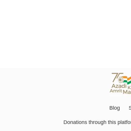
Blog
Donations through this plat