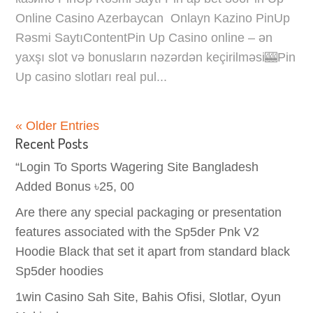
Online Casino Azerbaycan ️ Onlayn Kazino PinUp
Rəsmi SaytıContentPin Up Casino online – ​​ən
yaxşı slot və bonusların nəzərdən keçirilməsi🎰Pin
Up casino slotları real pul...
« Older Entries
Recent Posts
“Login To Sports Wagering Site Bangladesh
Added Bonus ৳25, 00
Are there any special packaging or presentation
features associated with the Sp5der Pnk V2
Hoodie Black that set it apart from standard black
Sp5der hoodies
1win Casino Sah Site, Bahis Ofisi, Slotlar, Oyun