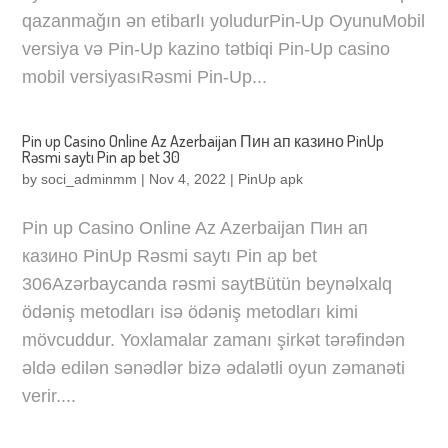
qazanmağın ən etibarlı yoludurPin-Up OyunuMobil
versiya və Pin-Up kazino tətbiqi Pin-Up casino
mobil versiyasıRəsmi Pin-Up...
Pin up Casino Online Az Azerbaijan Пин ап казино PinUp
Rəsmi saytı Pin ap bet 30
by
soci_adminmm
|
Nov 4, 2022
|
PinUp apk
Pin up Casino Online Az Azerbaijan Пин ап
казино PinUp Rəsmi saytı Pin ap bet
306Azərbaycanda rəsmi saytBütün beynəlxalq
ödəniş metodları isə ödəniş metodları kimi
mövcuddur. Yoxlamalar zamanı şirkət tərəfindən
əldə edilən sənədlər bizə ədalətli oyun zəmanəti
verir....