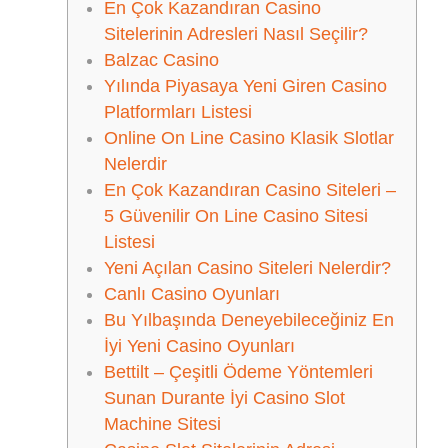
En Çok Kazandıran Casino
Sitelerinin Adresleri Nasıl Seçilir?
Balzac Casino
Yılında Piyasaya Yeni Giren Casino
Platformları Listesi
Online On Line Casino Klasik Slotlar
Nelerdir
En Çok Kazandıran Casino Siteleri –
5 Güvenilir On Line Casino Sitesi
Listesi
Yeni Açılan Casino Siteleri Nelerdir?
Canlı Casino Oyunları
Bu Yılbaşında Deneyebileceğiniz En
İyi Yeni Casino Oyunları
Bettilt – Çeşitli Ödeme Yöntemleri
Sunan Durante İyi Casino Slot
Machine Sitesi