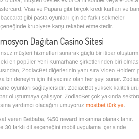
z olursa, müşteri destek ekibi canlı sohbet veya e-posta
ercard, Visa ve Papara gibi birçok kredi kartları ve ba
 baccarat gibi pasta oyunları için de farklı sekmeler
eçeneğinde krupiyere karşı rekabet etmektedir.
romosyon Dağıtan Casino Sitesi
nsuz müşteri hizmetleri sunarak güçlü bir itibar oluştur
deki en popüler Yeni Kumarhane şirketlerinden biri olmas
ısından, ZodiacBet diğerlerinin yanı sıra Video Holdem 
ika bir deneyim için ihtiyacınız olan her şeyi sunar. Zodia
ne oyunları sağlayıcısıdır. ZodiacBet yüksek kaliteli ürü
tibar oluşturmaya çalışıyor. ZodiacBet çok yakında sektör
masına yardımcı olacağını umuyoruz
mostbet türkiye
.
rsat veren Betbaba, %50 reward imkanına olanak tanır.
te 30 farklı dil seçeneğini mobil uygulama içerisinde