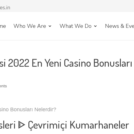
es.in
me
Who We Are
What We Do
News & Eve
esi 2022 En Yeni Casino Bonusları
nts
sino Bonusları Nelerdir?
esleri ᐈ Çevrimiçi Kumarhaneler