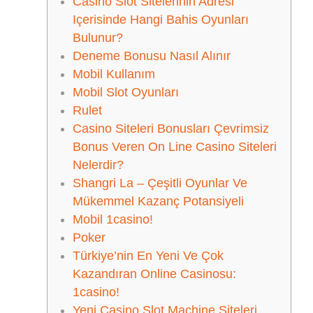
Casino Slot Sitelerinin Adresi
Içerisinde Hangi Bahis Oyunları
Bulunur?
Deneme Bonusu Nasıl Alınır
Mobil Kullanım
Mobil Slot Oyunları
Rulet
Casino Siteleri Bonusları Çevrimsiz
Bonus Veren On Line Casino Siteleri
Nelerdir?
Shangri La – Çeşitli Oyunlar Ve
Mükemmel Kazanç Potansiyeli
Mobil 1casino!
Poker
Türkiye’nin En Yeni Ve Çok
Kazandıran Online Casinosu:
1casino!
Yeni Casino Slot Machine Siteleri