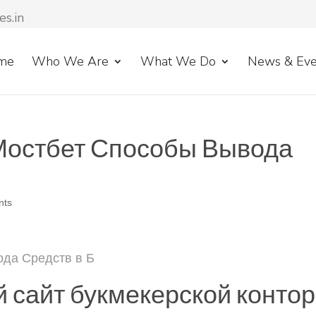
es.in
me
Who We Are
What We Do
News & Eve
 Мостбет Способы Вывода
nts
ода Средств в Б
 сайт букмекерской контор