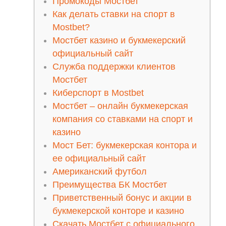
Промокоды Мостбет
Как делать ставки на спорт в
Mostbet?
Мостбет казино и букмекерский
официальный сайт
Служба поддержки клиентов
Мостбет
Киберспорт в Mostbet
Мостбет – онлайн букмекерская
компания со ставками на спорт и
казино
Мост Бет: букмекерская контора и
ее официальный сайт
Американский футбол
Преимущества БК Мостбет
Приветственный бонус и акции в
букмекерской конторе и казино
Скачать Мостбет с официального