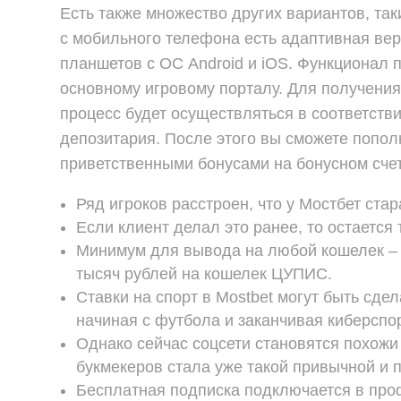
Есть также множество других вариантов, так
с мобильного телефона есть адаптивная вер
планшетов с ОС Android и iOS. Функционал 
основному игровому порталу. Для получения
процесс будет осуществляться в соответств
депозитария. После этого вы сможете попол
приветственными бонусами на бонусном счет
Ряд игроков расстроен, что у Мостбет ста
Если клиент делал это ранее, то остается
Минимум для вывода на любой кошелек – 1
тысяч рублей на кошелек ЦУПИС.
Ставки на спорт в Mostbet могут быть сд
начиная с футбола и заканчивая киберспо
Однако сейчас соцсети становятся похожи
букмекеров стала уже такой привычной и 
Бесплатная подписка подключается в про