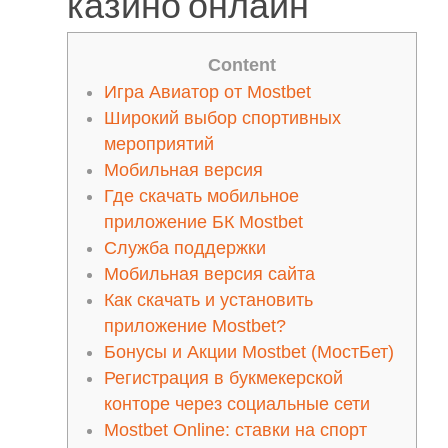
казино онлайн
Content
Игра Авиатор от Mostbet
Широкий выбор спортивных
мероприятий
Мобильная версия
Где скачать мобильное
приложение БК Mostbet
Служба поддержки
Мобильная версия сайта
Как скачать и установить
приложение Mostbet?
Бонусы и Акции Mostbet (МостБет)
Регистрация в букмекерской
конторе через социальные сети
Mostbet Online: ставки на спорт