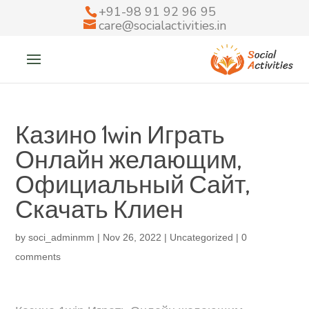
+91-98 91 92 96 95
care@socialactivities.in
Казино 1win Играть
Онлайн желающим,
Официальный Сайт,
Скачать Клиен
by
soci_adminmm
|
Nov 26, 2022
|
Uncategorized
|
0
comments