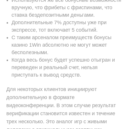
Используются же все бонусные возможности
вручную, что фрибеты с фриспинами, что
ставка бездепозитными деньгами.
Дополнительные 7% доступны уже при
экспрессе, тот включает 5 событий.
С таким арсеналом преимуществ бонусы
казино 1Win абсолютно не могут может
бесполезными.
Когда весь бонус будет успешно отыгран и
переведен и реальный счет, нельзя
приступать к вывод средств.
Для некоторых клиентов инициируют
дополнительную в формате
видеоконференции. В этом случае результат
верификации становится известен и течение
трех несколько. Это аналог игр с живыми