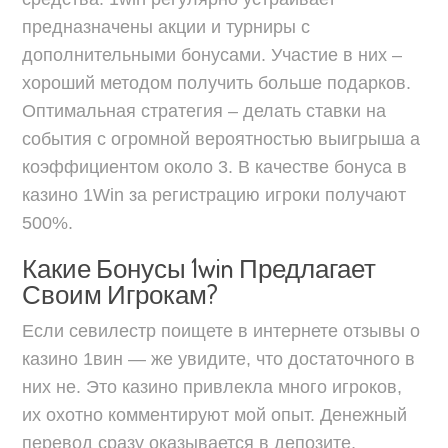
предназначены акции и турниры с
дополнительными бонусами. Участие в них –
хороший методом получить больше подарков.
Оптимальная стратегия – делать ставки на
события с огромной вероятностью выигрыша а
коэффициентом около 3. В качестве бонуса в
казино 1Win за регистрацию игроки получают
500%.
Какие Бонусы 1win Предлагает
Своим Игрокам?
Если севилестр поищете в интернете отзывы о
казино 1вин — же увидите, что достаточного в
них не. Это казино привлекла много игроков,
их охотно комментируют мой опыт. Денежный
перевод сразу оказывается в депозите,