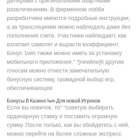
дилерами с оригинальными азартными
развлечениями. В фирменном лобби
разработчика имеются подробные инструкции,
а за трансляциями можно наблюдать даже без
пополнения счета. Участники наблюдают, как
взлетает самолет и вырасти коэффициент.
Бонус 1win также можно иметь за установку
мобильного приложения.” “[newline]К другим
плюсам можно отнести замечательную
бонусную систему, громадной выбор игр,
обеспечивающее.
Бонусы В Казино 1win Для новой Игроков
Если вы новичок, то” “советую выбирать
ординарную ставку и поставить огромную
сумму. После только, как вы обойдетесь с ней,
можно перейти на более сложные экспресс