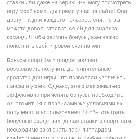
ставки или даже на серию. Вы могу посмотреть
игру моей команды прямо у нас на сайте! Она
доступна дли каждого пользователя, но вы
можете довольствоваться ей для анализа
команд. Чтобы заиметь бонусы, вам важно
пополнить свой игровой счет на win.
Бонусы спорт 1win предоставляют
возможность получить дополнительные
средства дли игры, что позволяли увеличить
шансы и успех. Однако, этого максимально
эффективно применять бонусы, необходимо
ознакомиться с правилами же условиями их
получения и использования. Чтобы отыграть
бонусные средствах, делая ставки и спорт, вам
необходимо заключать пари пиппардом
коэффициентом 3 и выше. В любом победы с