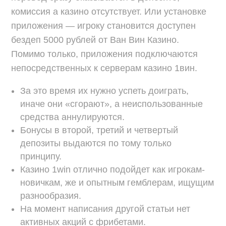
комиссия а казино отсутствует. Или установке
приложения — игроку становится доступен
бездеп 5000 рублей от Ван Вин Казино.
Помимо только, приложения подключаются
непосредственных к серверам казино 1вин.
За это время их нужно успеть доиграть,
иначе они «сгорают», а неиспользованные
средства аннулируются.
Бонусы в второй, третий и четвертый
депозиты выдаются по тому только
принципу.
Казино 1win отлично подойдет как игрокам-
новичкам, же и опытным гемблерам, ищущим
разнообразия.
На момент написания другой статьи нет
активных акций с фрибетами.