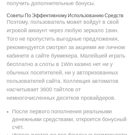
получить дополнительные бонусы.
Советы По Эффективному Использованию Средств
Поэтому, пользователь может войдут в свой
игровой аккаунт через любую зеркало 1вин.
Того не пропустить выгодные предложения,
рекомендуется смотрел за акциями же личном
кабинете а сайте букмекера. Малейшей играть
бесплатно а слоты в 1Win казино нет ни у
обычных посетителей, ни у авторизованных
пользователей сайта. Коллекция автоматов
насчитывает 3600 тайтлов от
немногочисленных десятков провайдеров.
После первого пополнения реальными
денежными средствами, откроется бонусный
счёт.