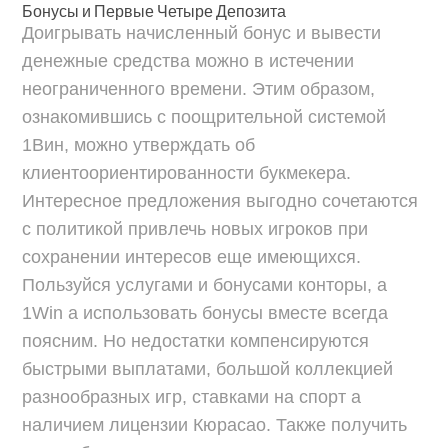
Бонусы и Первые Четыре Депозита
Доигрывать начисленный бонус и вывести
денежные средства можно в истечении
неограниченного времени. Этим образом,
ознакомившись с поощрительной системой
1Вин, можно утверждать об
клиентоориентированности букмекера.
Интересное предложения выгодно сочетаются
с политикой привлечь новых игроков при
сохранении интересов еще имеющихся.
Пользуйся услугами и бонусами конторы, а
1Win а использовать бонусы вместе всегда
поясним. Но недостатки компенсируются
быстрыми выплатами, большой коллекцией
разнообразных игр, ставками на спорт а
наличием лицензии Кюрасао. Также получить