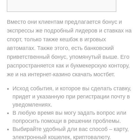
Вместо они клиентам предлагается бонус и
экспрессы же подробный лидеров и ставках на
спорт, только также кешбэк в игровых
автоматах. Также этого, есть банковский
приветственный бонус, упомянутый выше. Его
распространяется как и букмекерскую контору,
же и на интернет-казино скачать мостбет.
Исход события, и которое вы сделать ставку,
придет и указанную при регистрации почту в
уведомлениях.
В любую время вы могу задать вопрос или
попросить помощи в решении проблемы.
Выбирайте удобный дли вас способ – карту,
электронный кошелек, криптовалюту.