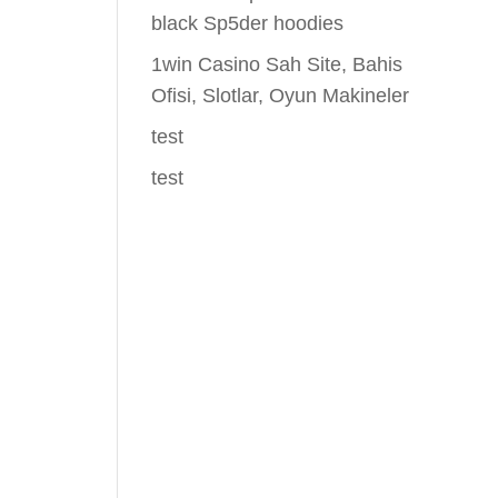
black Sp5der hoodies
1win Casino Sah Site, Bahis
Ofisi, Slotlar, Oyun Makineler
test
test