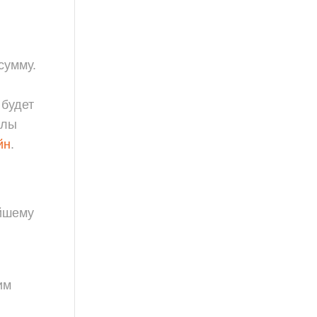
сумму.
 будет
алы
йн
.
ейшему
им