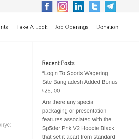
nts
Take A Look
Job Openings
Donation
Recent Posts
“Login To Sports Wagering
Site Bangladesh Added Bonus
৳25, 00
Are there any special
packaging or presentation
features associated with the
нус:
Sp5der Pnk V2 Hoodie Black
that set it apart from standard