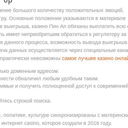
чение большого количеству положительных эмоций,
гру. Основные положении указываются в материале
чае выигрыша, казино Пин Ап обязаны выплатить всю 
ель имеет неприобретшим обратиться к регулятору за
я данного процесса, возможность вывода выигрыша
ача данных осуществляется через специальные кан
 практически невозможны
самое лучшее казино онла
олько доменным адресом.
внести обналичил любым удобным таким.
имые и получить полноценной доступ к современн
йтесь строкой поиска.
, политике, культуре синхронизированы с материнск
нтернет casino, которое создали в 2016 году.