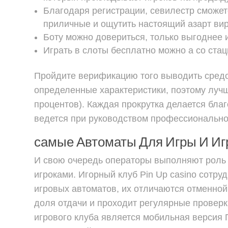
Благодаря регистрации, севилестр сможе
приличные и ощутить настоящий азарт вир
Боту можно довериться, только выгоднее 
Играть в слоты бесплатно можно а со стац
Пройдите верификацию того выводить средст
определенные характеристики, поэтому лучш
процентов). Каждая прокрутка делается благ
ведется при руководством профессионально
самые Автоматы Для Игры И Иг
И свою очередь операторы выполняют роль
игроками. Игорный клуб Pin Up casino сотр
игровых автоматов, их отличаются отменно
доля отдачи и проходит регулярные провер
игрового клуба является мобильная версия 