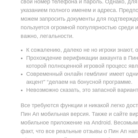
свой номер телефона и пароль. Однако, для
указанием полного именем и адреса. Предпо
можем запросить документы для подтвержден
пользуется огромной популярностью среди иг
важно, легальности.
К сожалению, далеко не но игроки знают, о
Прохождение верификации аккаунта в Пина
которой полноценной игровой процесс яв
Современный онлайн гемблинг имеет одни
акцент” “делаем на бонусной программе.
Невозможно сказать, это запасной вариант
Все требуются функции и никакой легко до
Пин Ап мобильная версия. Также и сайте ви
мобильное приложение на Android. Весомым 
факт, что все реальные отзывы о Пин Ап на