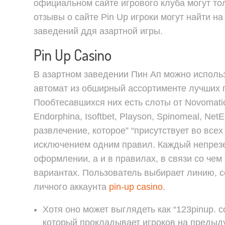
официальном сайте игрового клуба могут то
отзывы о сайте Pin Up игроки могут найти н
заведений ддя азартной игры.
Pin Up Casino
В азартном заведении Пин Ап можно исполь
автомат из обширный ассортименте лучших 
Пообтесавшихся них есть слоты от Novomatic, B
Endorphina, Isoftbet, Playson, Spinomeal, Net
развлечение, которое” “присутствует во всех
исключением одним правил. Каждый непрезе
оформлении, а и в правилах, в связи со че
вариантах. Пользователь выбирает линию, 
личного аккаунта
pin-up casino
.
Хотя оно может выглядеть как “123pinup. 
который прокладывает игроков на предыду