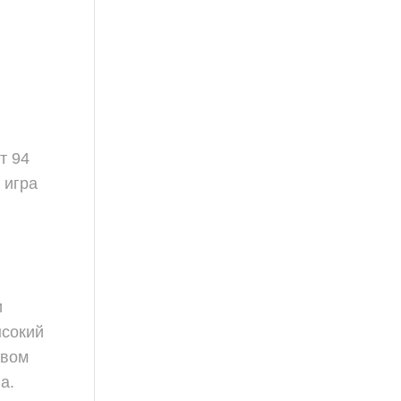
т 94
 игра
и
ысокий
твом
а.