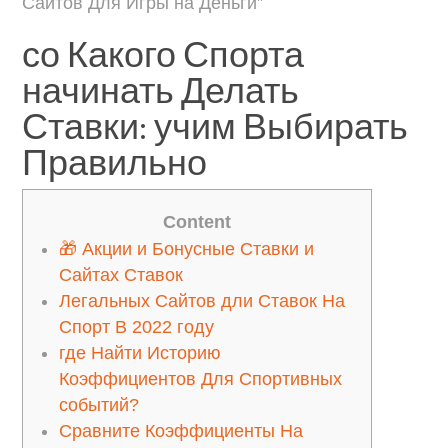
Сайтов Для Игры на Деньги”
со Какого Спорта
начинать Делать
Ставки: учим Выбирать
Правильно
Content
🎁 Акции и Бонусные Ставки и
Сайтах Ставок
Легальных Сайтов дли Ставок На
Спорт В 2022 году
где Найти Историю
Коэффициентов Для Спортивных
событий?
Сравните Коэффициенты На