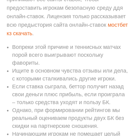
предоставить игрокам безопасную среду ддя
онлайн-ставок. Лицензия только рассказывает
всю предыстория сайта онлайн-ставок
мостбет
кз скачать
.
Вопреки этой причине и теннисных матчах
порой всего выигрывают поскольку
фавориты.
Ищите в основном чувства отзывы или дела,
с которыми сталкивались другие игроки.
Если ставка сыграла, беттор получит назад
свои деньги плюс прибыль, если проиграла
– только средства уходят и пользу БК.
Однако, при формировании рейтингов мы
реальный оцениваем продукты двух БК без
скидки на партнерские сношения.
Начинающим игрокам не помешает целый