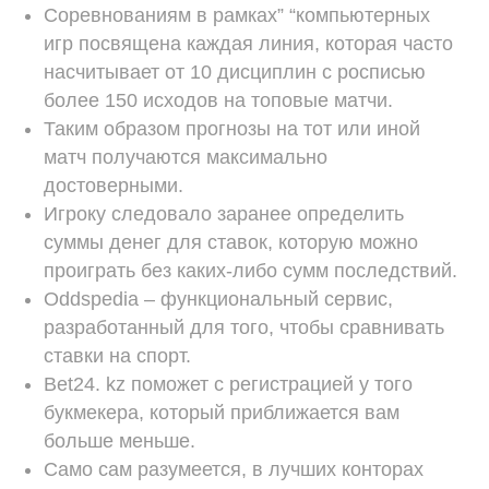
Соревнованиям в рамках” “компьютерных
игр посвящена каждая линия, которая часто
насчитывает от 10 дисциплин с росписью
более 150 исходов на топовые матчи.
Таким образом прогнозы на тот или иной
матч получаются максимально
достоверными.
Игроку следовало заранее определить
суммы денег для ставок, которую можно
проиграть без каких‑либо сумм последствий.
Oddspedia – функциональный сервис,
разработанный для того, чтобы сравнивать
ставки на спорт.
Bet24. kz поможет с регистрацией у того
букмекера, который приближается вам
больше меньше.
Само сам разумеется, в лучших конторах