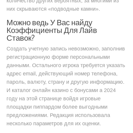
количество других вероятных, за многими из
них скрываются «подводные камни».
Можно ведь У Вас найду
Коэффициенты Для Лайв
Ставок?
Создать учетную запись невозможно, заполнив
регистрационную форме персональными
данными. Остального игрока требуется указать
адрес email, действующий номер телефона,
пароль, валюту, страну и другую информацию.
И каталог онлайн казино с бонусами а 2024
году на этой странице войдя игровые
площадки пиппардом более выгодными
предложениями. Редакция использовала
несколько параметров для их оценки.