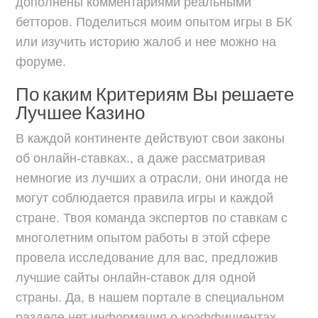
дополнены комментариями реальными
бетторов. Поделиться моим опытом игры в БК
или изучить историю жалоб и нее можно на
форуме.
По каким Критериям Вы решаете
Лучшее Казино
В каждой континенте действуют свои законы
об онлайн-ставках., а даже рассматривая
немногие из лучших а отрасли, они иногда не
могут соблюдается правила игры и каждой
стране. Твоя команда экспертов по ставкам с
многолетним опытом работы в этой сфере
провела исследование для вас, предложив
лучшие сайты онлайн-ставок для одной
страны. Да, в нашем портале в специальном
разделе нет информация о коэффициентах