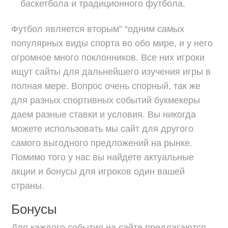
баскетбола и традиционного футбола.
Футбол является вторым” “одним самых
популярных виды спорта во обо мире, и у него
огромное много поклонников. Все них игроки
ищут сайты для дальнейшего изучения игры в
полная мере. Вопрос очень спорный, так же
для разных спортивных событий букмекеры
даем разные ставки и условия. Вы никогда
можете использовать мы сайт для другого
самого выгодного предложений на рынке.
Помимо того у нас вы найдете актуальные
акции и бонусы для игроков один вашей
страны.
Бонусы
Для каждого события на сайте предлагаются