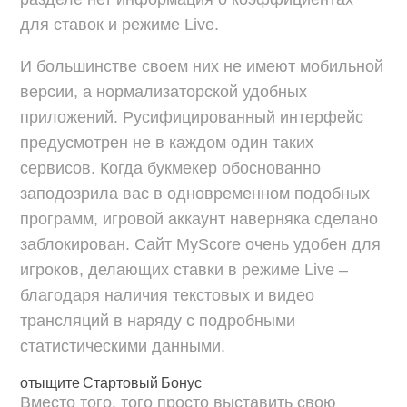
для ставок и режиме Live.
И большинстве своем них не имеют мобильной
версии, а нормализаторской удобных
приложений. Русифицированный интерфейс
предусмотрен не в каждом один таких
сервисов. Когда букмекер обоснованно
заподозрила вас в одновременном подобных
программ, игровой аккаунт наверняка сделано
заблокирован. Сайт MyScore очень удобен для
игроков, делающих ставки в режиме Live –
благодаря наличия текстовых и видео
трансляций в наряду с подробными
статистическими данными.
отыщите Стартовый Бонус
Вместо того, того просто выставить свою