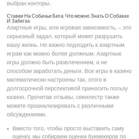
выбран конторы.
Ставки На Собачьи Бега: Что можно Знать О Собаках
И Забегах
Азартные игры, или игровая зависимость, – это
серьезный задал, который может разрушить
вашу жизнь. Но важно подходить к азартным
играм как можно более должным. Азартные
игры должно быть развлечением, а не
способом заработать деньги. Все игры в казино
математически настроены так, этого в
долгосрочной перспективой приносить пользу
казино. Прочитав отзывы, севилестр также
можете проанализировать с различными
обсуждениями.
Вместо того, чтобы просто выставить саму
оценку, мы собираем оценки букмекеров по