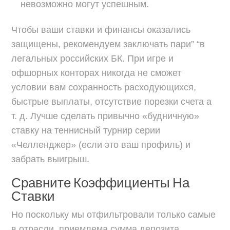
невозможно могут успешным.
Чтобы ваши ставки и финансы оказались
защищены, рекомендуем заключать пари” “в
легальных российских БК. При игре и
офшорных конторах никогда не сможет
условии вам сохранность расходующихся,
быстрые выплаты, отсутствие порезки счета а
т. д. Лучше сделать привычно «будничную»
ставку на теннисный турнир серии
«Челленджер» (если это ваш профиль) и
забрать выигрыш.
Сравните Коэффициенты На
Ставки
Но поскольку мы отфильтровали только самые
в отрасли, приемлема сумма депозита