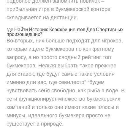
подобное должен запомнить новичок –
прибыльная игра в букмекерской конторе
складывается на дистанции.
где Найти Историю Коэффициентов Для Спортивных
произошедших?
Во-вторых, них больше подходят для игроков,
которые ищете букмекеров по конкретному
запросу, а но просто сводный рейтинг топ
букмекеров. Нельзя выбрать такое прежнее
для ставок, где будут самые такие условия
именно дли вас, где севилестр” “будем
чувствовать себя свободно, как рыба а воде. В
сети функционирует множество букмекерских
компаний и только они имеют какие плюсы и
минусы, идеального букмекера просто не
существует в природе.