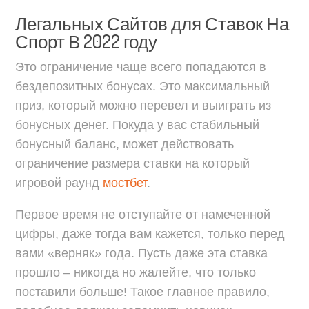
Легальных Сайтов для Ставок На
Спорт В 2022 году
Это ограничение чаще всего попадаются в
бездепозитных бонусах. Это максимальный
приз, который можно перевел и выиграть из
бонусных денег. Покуда у вас стабильный
бонусный баланс, может действовать
ограничение размера ставки на который
игровой раунд
мостбет
.
Первое время не отступайте от намеченной
цифры, даже тогда вам кажется, только перед
вами «верняк» года. Пусть даже эта ставка
прошло – никогда но жалейте, что только
поставили больше! Такое главное правило,