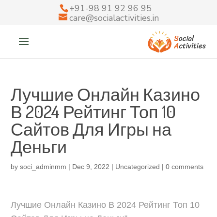
+91-98 91 92 96 95
care@socialactivities.in
Лучшие Онлайн Казино
В 2024 Рейтинг Топ 10
Сайтов Для Игры на
Деньги
by
soci_adminmm
|
Dec 9, 2022
|
Uncategorized
|
0 comments
Лучшие Онлайн Казино В 2024 Рейтинг Топ 10