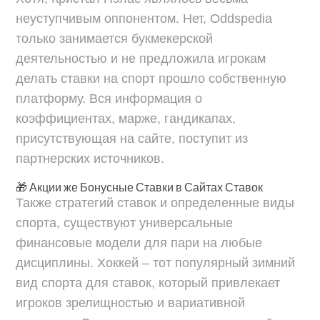
неуступчивым оппонентом. Нет, Oddspedia
только занимается букмекерской
деятельностью и не предложила игрокам
делать ставки на спорт прошло собственную
платформу. Вся информация о
коэффициентах, марже, гандикапах,
присутствующая на сайте, поступит из
партнерских источников.
🎁 Акции же Бонусные Ставки в Сайтах Ставок
Также стратегий ставок и определенные виды
спорта, существуют универсальные
финансовые модели для пари на любые
дисциплины. Хоккей – тот популярный зимний
вид спорта для ставок, который привлекает
игроков зрелищностью и вариативной