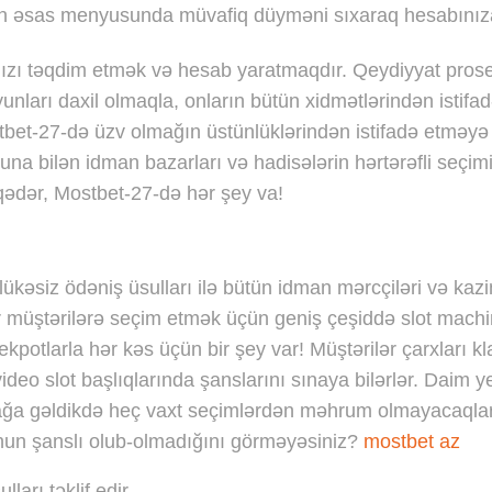
ytın əsas menyusunda müvafiq düyməni sıxaraq hesabınız
nızı təqdim etmək və hesab yaratmaqdır. Qeydiyyat pros
unları daxil olmaqla, onların bütün xidmətlərindən istifa
tbet-27-də üzv olmağın üstünlüklərindən istifadə etməyə
a bilən idman bazarları və hadisələrin hərtərəfli seçimin
qədər, Mostbet-27-də hər şey va!
lükəsiz ödəniş üsulları ilə bütün idman mərcçiləri və kaz
müştərilərə seçim etmək üçün geniş çeşiddə slot mach
ekpotlarla hər kəs üçün bir şey var! Müştərilər çarxları kl
deo slot başlıqlarında şanslarını sınaya bilərlər. Daim y
mağa gəldikdə heç vaxt seçimlərdən məhrum olmayacaqla
unun şanslı olub-olmadığını görməyəsiniz?
mostbet az
ları təklif edir.