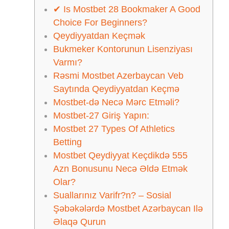
✔ Is Mostbet 28 Bookmaker A Good
Choice For Beginners?
Qeydiyyatdan Keçmək
Bukmeker Kontorunun Lisenziyası
Varmı?
Rəsmi Mostbet Azerbaycan Veb
Saytında Qeydiyyatdan Keçmə
Mostbet-də Necə Mərc Etməli?
Mostbet-27 Giriş Yapın:
Mostbet 27 Types Of Athletics
Betting
Mostbet Qeydiyyat Keçdikdə 555
Azn Bonusunu Necə Əldə Etmək
Olar?
Suallarınız Varifr?n? – Sosial
Şəbəkələrdə Mostbet Azərbaycan Ilə
Əlaqə Qurun