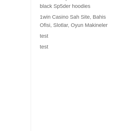
black Sp5der hoodies
1win Casino Sah Site, Bahis
Ofisi, Slotlar, Oyun Makineler
test
test