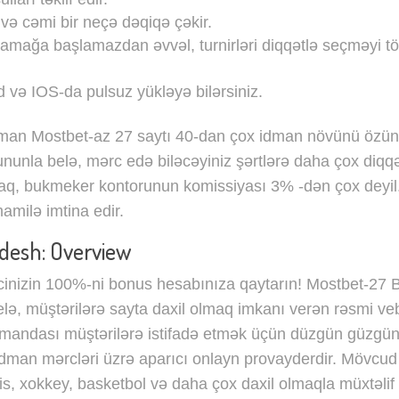
və cəmi bir neçə dəqiqə çəkir.
mağa başlamazdan əvvəl, turnirləri diqqətlə seçməyi tö
 və IOS-da pulsuz yükləyə bilərsiniz.
zaman Mostbet-az 27 saytı 40-dan çox idman növünü özü
Bununla belə, mərc edə biləcəyiniz şərtlərə daha çox diqq
alsaq, bukmeker kontorunun komissiyası 3% -dən çox deyi
amilə imtina edir.
adesh: Overview
cinizin 100%-ni bonus hesabınıza qaytarın! Mostbet-27
elə, müştərilərə sayta daxil olmaq imkanı verən rəsmi ve
 komandası müştərilərə istifadə etmək üçün düzgün güzgü
dman mərcləri üzrə aparıcı onlayn provayderdir. Mövcud
nnis, xokkey, basketbol və daha çox daxil olmaqla müxtəli