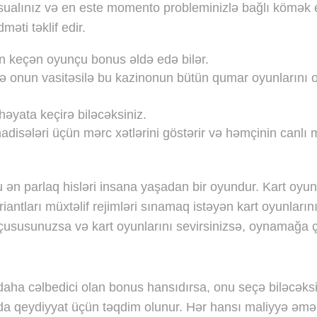
ir sualınız və en este momento probleminizlə bağlı kömək
məti təklif edir.
n keçən oyunçu bonus əldə edə bilər.
 və onun vasitəsilə bu kazinonun bütün qumar oyunlarını
əyata keçirə biləcəksiniz.
disələri üçün mərc xətlərini göstərir və həmçinin canlı 
 ən parlaq hisləri insana yaşadan bir oyundur. Kart oyunl
iantları müxtəlif rejimləri sınamaq istəyən kart oyunların
ususunuzsa və kart oyunlarını sevirsinizsə, oynamağa ç
aha cəlbedici olan bonus hansıdırsa, onu seçə biləcəksi
a qeydiyyat üçün təqdim olunur. Hər hansı maliyyə əməl