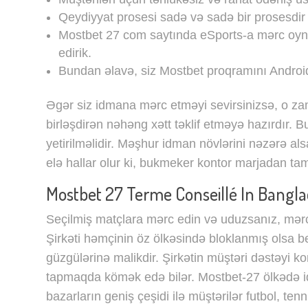
Qeydiyyat prosesi sadə və sadə bir prosesdir 
Mostbet 27 com saytında eSports-a mərc oyna
edirik.
Bundan əlavə, siz Mostbet proqramını Android
Əgər siz idmana mərc etməyi sevirsinizsə, o 
birləşdirən nəhəng xətt təklif etməyə hazırdır. 
yetirilməlidir. Məşhur idman növlərini nəzərə 
elə hallar olur ki, bukmeker kontor marjadan tam
Mostbet 27 Terme Conseillé In Bangl
Seçilmiş matçlara mərc edin və uduzsanız, mər
Şirkəti həmçinin öz ölkəsində bloklanmış olsa b
güzgülərinə malikdir. Şirkətin müştəri dəstəyi
tapmaqda kömək edə bilər. Mostbet-27 ölkədə i
bazarların geniş çeşidi ilə müştərilər futbol, te