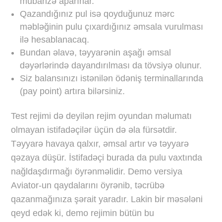
mübarizə aparırlar.
Qazandığınız pul isə qoyduğunuz mərc
məbləğinin pulu çıxardığınız əmsala vurulması
ilə hesablanacaq.
Bundan əlavə, təyyarənin aşağı əmsal
dəyərlərində dayandırılması da tövsiyə olunur.
Siz balansınızı istənilən ödəniş terminallarında
(pay point) artıra bilərsiniz.
Test rejimi də deyilən rejim oyundan məlumatı
olmayan istifadəçilər üçün də əla fürsətdir.
Təyyarə havaya qalxır, əmsal artır və təyyarə
qəzaya düşür. İstifadəçi burada da pulu vaxtında
nağldaşdırmağı öyrənməlidir. Demo versiya
Aviator-un qaydalarını öyrənib, təcrübə
qazanmağınıza şərait yaradır. Lakin bir məsələni
qeyd edək ki, demo rejimin bütün bu