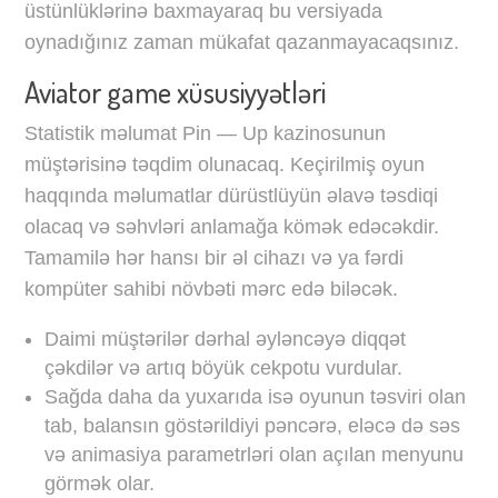
üstünlüklərinə baxmayaraq bu versiyada
oynadığınız zaman mükafat qazanmayacaqsınız.
Aviator game xüsusiyyətləri
Statistik məlumat Pin — Up kazinosunun
müştərisinə təqdim olunacaq. Keçirilmiş oyun
haqqında məlumatlar dürüstlüyün əlavə təsdiqi
olacaq və səhvləri anlamağa kömək edəcəkdir.
Tamamilə hər hansı bir əl cihazı və ya fərdi
kompüter sahibi növbəti mərc edə biləcək.
Daimi müştərilər dərhal əyləncəyə diqqət
çəkdilər və artıq böyük cekpotu vurdular.
Sağda daha da yuxarıda isə oyunun təsviri olan
tab, balansın göstərildiyi pəncərə, eləcə də səs
və animasiya parametrləri olan açılan menyunu
görmək olar.