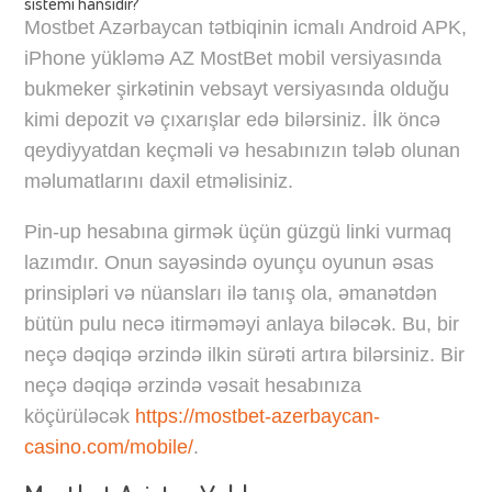
sistemi hansıdır?
Mostbet Azərbaycan tətbiqinin icmalı Android APK,
iPhone yükləmə AZ MostBet mobil versiyasında
bukmeker şirkətinin vebsayt versiyasında olduğu
kimi depozit və çıxarışlar edə bilərsiniz. İlk öncə
qeydiyyatdan keçməli və hesabınızın tələb olunan
məlumatlarını daxil etməlisiniz.
Pin-up hesabına girmək üçün güzgü linki vurmaq
lazımdır. Onun sayəsində oyunçu oyunun əsas
prinsipləri və nüansları ilə tanış ola, əmanətdən
bütün pulu necə itirməməyi anlaya biləcək. Bu, bir
neçə dəqiqə ərzində ilkin sürəti artıra bilərsiniz. Bir
neçə dəqiqə ərzində vəsait hesabınıza
köçürüləcək
https://mostbet-azerbaycan-
casino.com/mobile/
.