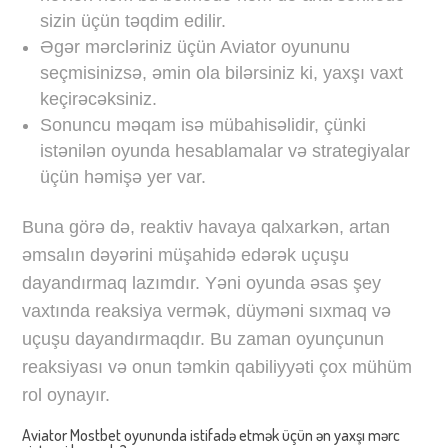
sizin üçün təqdim edilir.
Əgər mərcləriniz üçün Aviator oyununu
seçmisinizsə, əmin ola bilərsiniz ki, yaxşı vaxt
keçirəcəksiniz.
Sonuncu məqam isə mübahisəlidir, çünki
istənilən oyunda hesablamalar və strategiyalar
üçün həmişə yer var.
Buna görə də, reaktiv havaya qalxarkən, artan
əmsalın dəyərini müşahidə edərək uçuşu
dayandırmaq lazımdır. Yəni oyunda əsas şey
vaxtında reaksiya vermək, düyməni sıxmaq və
uçuşu dayandırmaqdır. Bu zaman oyunçunun
reaksiyası və onun təmkin qabiliyyəti çox mühüm
rol oynayır.
Aviator Mostbet oyununda istifadə etmək üçün ən yaxşı mərc