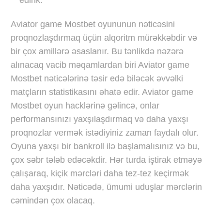
edirik.
Aviator game Mostbet oyununun nəticəsini
proqnozlaşdırmaq üçün alqoritm mürəkkəbdir və
bir çox amillərə əsaslanır. Bu tənlikdə nəzərə
alınacaq vacib məqamlardan biri Aviator game
Mostbet nəticələrinə təsir edə biləcək əvvəlki
matçların statistikasını əhatə edir. Aviator game
Mostbet oyun hacklərinə gəlincə, onlar
performansınızı yaxşılaşdırmaq və daha yaxşı
proqnozlar vermək istədiyiniz zaman faydalı olur.
Oyuna yaxşı bir bankroll ilə başlamalısınız və bu,
çox səbr tələb edəcəkdir. Hər turda iştirak etməyə
çalışaraq, kiçik mərcləri daha tez-tez keçirmək
daha yaxşıdır. Nəticədə, ümumi uduşlar mərclərin
cəmindən çox olacaq.