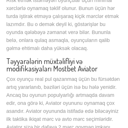
Risk etmək istəməyən oyunçular üçün minimal
xərclərlə oynamaq təklif olunur. Bunun üçün hər
turda iştirak etməyə çalışaraq kiçik mərclər etmək
lazımdır. Bu o demək deyil ki, göstərişlər bu
oyunda qələbəyə zəmanət verə bilər. Bununla
belə, onlara qulaq asmaqla, oyunçuların qalib
gəlmə ehtimalı daha yüksək olacaq.
Təyyarələrin müxtəlifliyi və
modifikasiyaları Mostbet Aviator
Çox oyunçu real pul qazanmaq üçün bu fürsətdən
artıq yararlanıb, bəziləri üçün isə bu hələ yenidir.
Ancaq bu oyunun populyarlığı artmaqda davam
edir, ona görə ki, Aviator oyununu oynamaq çox
asandır. Aviator oyununda istifadə edə biləcəyiniz
ilk taktika ikiqat mərc və avto mərc seçimləridir.
Aviator sizə bir dəfəyə 2 mərc qoymaq imkanı