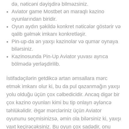
də, nəticəni dəyişdirə bilməzsiniz.
Aviator game Mostbet ən maraqlı kazino
oyunlarından biridir.
Oyun aydın şəkildə konkret nəticələr göstərir və
qalib gəlmək imkanı konkretləşir.
Pin-up-da ən yaxşı kazinolar və qumar oynaya
bilərsiniz.
Kazinosunda Pin-Up Aviator yuvası ayrıca
bölmədə yerləşdirilib.
İstifadəçilərin getdikcə artan əmsallara mərc
etmək imkanı olur ki, bu da pul qazanmağın yaxşı
yolu olduğu üçün çox cəlbedicidir. Ancaq digər bir
çox kazino oyunları kimi bu tip onlayn əyləncə
təhlükəlidir. Əgər mərcləriniz üçün Aviator
oyununu seçmisinizsə, əmin ola bilərsiniz ki, yaxşı
vaxt keçirəcəksiniz. Bu oyun çox sadədir, onu