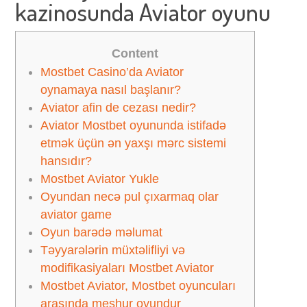
kazinosunda Aviator oyunu
Content
Mostbet Casino’da Aviator
oynamaya nasıl başlanır?
Aviator afin de cezası nedir?
Aviator Mostbet oyununda istifadə
etmək üçün ən yaxşı mərc sistemi
hansıdır?
Mostbet Aviator Yukle
Oyundan necə pul çıxarmaq olar
aviator game
Oyun barədə məlumat
Təyyarələrin müxtəlifliyi və
modifikasiyaları Mostbet Aviator
Mostbet Aviator, Mostbet oyuncuları
arasında meşhur oyundur