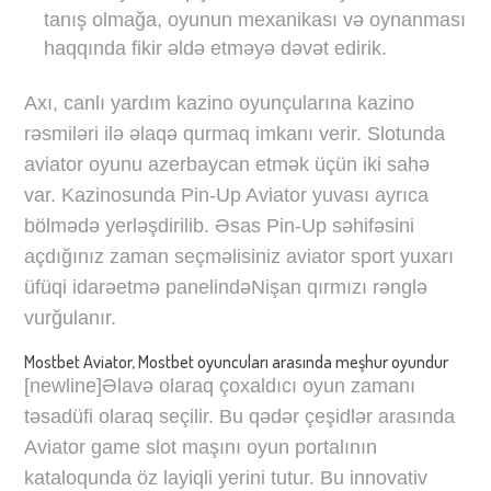
tanış olmağa, oyunun mexanikası və oynanması
haqqında fikir əldə etməyə dəvət edirik.
Axı, canlı yardım kazino oyunçularına kazino
rəsmiləri ilə əlaqə qurmaq imkanı verir. Slotunda
aviator oyunu azerbaycan etmək üçün iki sahə
var. Kazinosunda Pin-Up Aviator yuvası ayrıca
bölmədə yerləşdirilib. Əsas Pin-Up səhifəsini
açdığınız zaman seçməlisiniz aviator sport yuxarı
üfüqi idarəetmə panelindəNişan qırmızı rənglə
vurğulanır.
Mostbet Aviator, Mostbet oyuncuları arasında meşhur oyundur
[newline]Əlavə olaraq çoxaldıcı oyun zamanı
təsadüfi olaraq seçilir. Bu qədər çeşidlər arasında
Aviator game slot maşını oyun portalının
kataloqunda öz layiqli yerini tutur. Bu innovativ