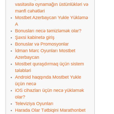
vasitəsilə oynamağın üstünlükləri və
mənfi cəhətləri
Mostbet Azerbaycan Yukle Yükləmə
A
Bonusları necə təmizləmək olar?
Şəxsi kabinetə giriş
Bonuslar və Promosyonlar
İdman Mərc Oyunları Mostbet
Azerbaycan
Mostbet quraşdırmaq üçün sistem
tələbləri
Android haqqında Mostbet Yukle
üçün necə
iOS cihazları üçün necə yükləmək
olar?
Televiziya Oyunları
Harada Olar Tətbiqini Marathonbet