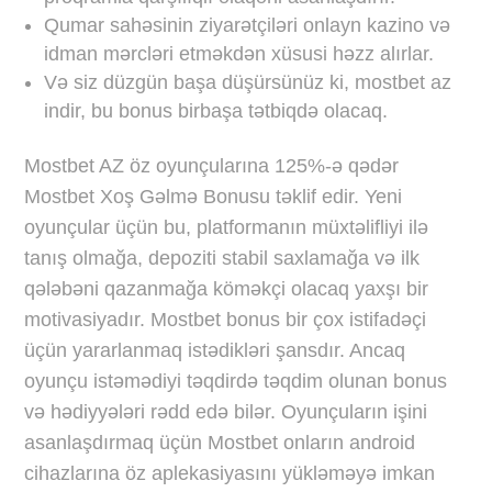
Qumar sahəsinin ziyarətçiləri onlayn kazino və
idman mərcləri etməkdən xüsusi həzz alırlar.
Və siz düzgün başa düşürsünüz ki, mostbet az
indir, bu bonus birbaşa tətbiqdə olacaq.
Mostbet AZ öz oyunçularına 125%-ə qədər
Mostbet Xoş Gəlmə Bonusu təklif edir. Yeni
oyunçular üçün bu, platformanın müxtəlifliyi ilə
tanış olmağa, depoziti stabil saxlamağa və ilk
qələbəni qazanmağa köməkçi olacaq yaxşı bir
motivasiyadır. Mostbet bonus bir çox istifadəçi
üçün yararlanmaq istədikləri şansdır. Ancaq
oyunçu istəmədiyi təqdirdə təqdim olunan bonus
və hədiyyələri rədd edə bilər. Oyunçuların işini
asanlaşdırmaq üçün Mostbet onların android
cihazlarına öz aplekasiyasını yükləməyə imkan