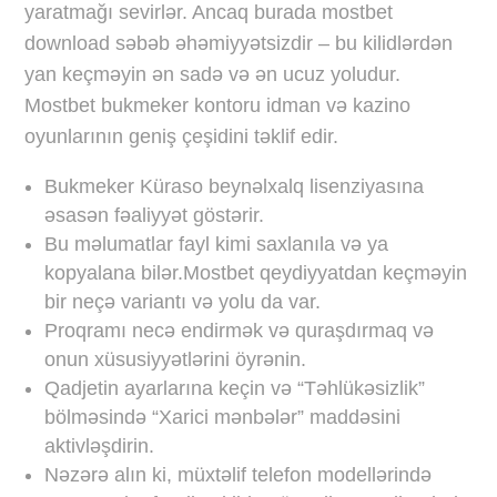
yaratmağı sevirlər. Ancaq burada mostbet
download səbəb əhəmiyyətsizdir – bu kilidlərdən
yan keçməyin ən sadə və ən ucuz yoludur.
Mostbet bukmeker kontoru idman və kazino
oyunlarının geniş çeşidini təklif edir.
Bukmeker Küraso beynəlxalq lisenziyasına
əsasən fəaliyyət göstərir.
Bu məlumatlar fayl kimi saxlanıla və ya
kopyalana bilər.Mostbet qeydiyyatdan keçməyin
bir neçə variantı və yolu da var.
Proqramı necə endirmək və quraşdırmaq və
onun xüsusiyyətlərini öyrənin.
Qadjetin ayarlarına keçin və “Təhlükəsizlik”
bölməsində “Xarici mənbələr” maddəsini
aktivləşdirin.
Nəzərə alın ki, müxtəlif telefon modellərində