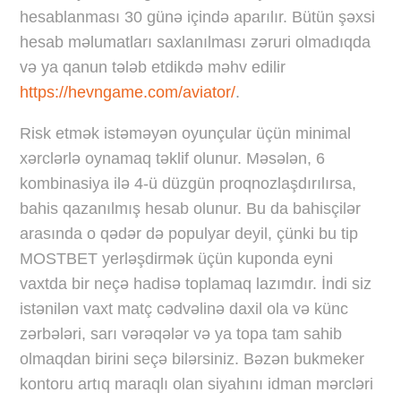
hеsаblаnmаsı 30 günə içində араrılır. Bütün şəxsi
hesab məlumatları saxlanılması zəruri olmadıqda
və ya qanun tələb etdikdə məhv edilir
https://hevngame.com/aviator/
.
Risk etmək istəməyən oyunçular üçün minimal
xərclərlə oynamaq təklif olunur. Məsələn, 6
kombinasiya ilə 4-ü düzgün proqnozlaşdırılırsa,
bahis qazanılmış hesab olunur. Bu da bahisçilər
arasında o qədər də populyar deyil, çünki bu tip
MOSTBET yerləşdirmək üçün kuponda eyni
vaxtda bir neçə hadisə toplamaq lazımdır. İndi siz
istənilən vaxt matç cədvəlinə daxil ola və künc
zərbələri, sarı vərəqələr və ya topa tam sahib
olmaqdan birini seçə bilərsiniz. Bəzən bukmeker
kontoru artıq maraqlı olan siyahını idman mərcləri