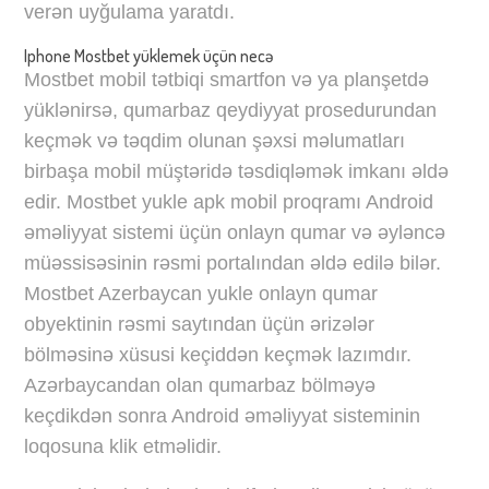
verən uyğulama yaratdı.
Iphone Mostbet yüklemek üçün necə
Mostbet mobil tətbiqi smartfon və ya planşetdə
yüklənirsə, qumarbaz qeydiyyat prosedurundan
keçmək və təqdim olunan şəxsi məlumatları
birbaşa mobil müştəridə təsdiqləmək imkanı əldə
edir. Mostbet yukle apk mobil proqramı Android
əməliyyat sistemi üçün onlayn qumar və əyləncə
müəssisəsinin rəsmi portalından əldə edilə bilər.
Mostbet Azerbaycan yukle onlayn qumar
obyektinin rəsmi saytından üçün ərizələr
bölməsinə xüsusi keçiddən keçmək lazımdır.
Azərbaycandan olan qumarbaz bölməyə
keçdikdən sonra Android əməliyyat sisteminin
loqosuna klik etməlidir.