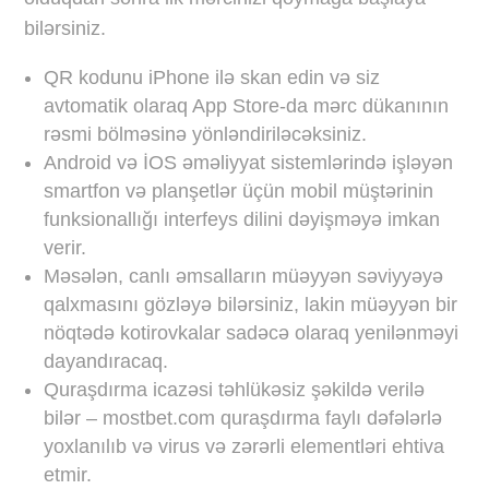
bilərsiniz.
QR kodunu iPhone ilə skan edin və siz
avtomatik olaraq App Store-da mərc dükanının
rəsmi bölməsinə yönləndiriləcəksiniz.
Android və İOS əməliyyat sistemlərində işləyən
smartfon və planşetlər üçün mobil müştərinin
funksionallığı interfeys dilini dəyişməyə imkan
verir.
Məsələn, canlı əmsalların müəyyən səviyyəyə
qalxmasını gözləyə bilərsiniz, lakin müəyyən bir
nöqtədə kotirovkalar sadəcə olaraq yenilənməyi
dayandıracaq.
Quraşdırma icazəsi təhlükəsiz şəkildə verilə
bilər – mostbet.com quraşdırma faylı dəfələrlə
yoxlanılıb və virus və zərərli elementləri ehtiva
etmir.