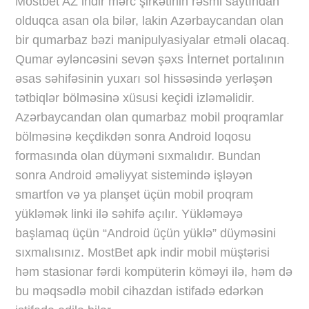
Mostbet AZ indir mərc şirkətinin rəsmi saytından
olduqca asan ola bilər, lakin Azərbaycandan olan
bir qumarbaz bəzi manipulyasiyalar etməli olacaq.
Qumar əyləncəsini sevən şəxs İnternet portalının
əsas səhifəsinin yuxarı sol hissəsində yerləşən
tətbiqlər bölməsinə xüsusi keçidi izləməlidir.
Azərbaycandan olan qumarbaz mobil proqramlar
bölməsinə keçdikdən sonra Android loqosu
formasında olan düyməni sıxmalıdır. Bundan
sonra Android əməliyyat sistemində işləyən
smartfon və ya planşet üçün mobil proqram
yükləmək linki ilə səhifə açılır. Yükləməyə
başlamaq üçün “Android üçün yüklə” düyməsini
sıxmalısınız. MostBet apk indir mobil müştərisi
həm stasionar fərdi kompüterin köməyi ilə, həm də
bu məqsədlə mobil cihazdan istifadə edərkən