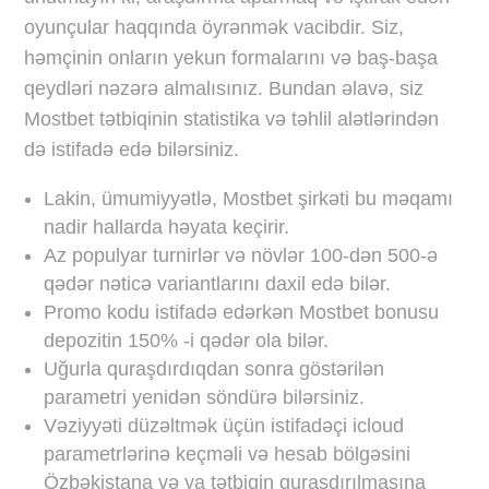
oyunçular haqqında öyrənmək vacibdir. Siz,
həmçinin onların yekun formalarını və baş-başa
qeydləri nəzərə almalısınız. Bundan əlavə, siz
Mostbet tətbiqinin statistika və təhlil alətlərindən
də istifadə edə bilərsiniz.
Lakin, ümumiyyətlə, Mostbet şirkəti bu məqamı
nadir hallarda həyata keçirir.
Az populyar turnirlər və növlər 100-dən 500-ə
qədər nəticə variantlarını daxil edə bilər.
Promo kodu istifadə edərkən Mostbet bonusu
depozitin 150% -i qədər ola bilər.
Uğurla quraşdırdıqdan sonra göstərilən
parametri yenidən söndürə bilərsiniz.
Vəziyyəti düzəltmək üçün istifadəçi icloud
parametrlərinə keçməli və hesab bölgəsini
Özbəkistana və ya tətbiqin quraşdırılmasına