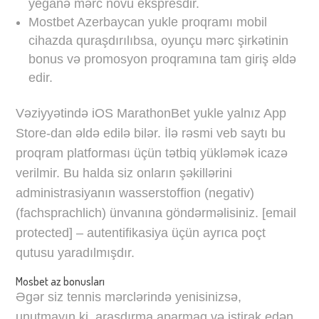
yeganə mərc növü ekspresdir.
Mostbet Azerbaycan yukle proqramı mobil
cihazda quraşdırılıbsa, oyunçu mərc şirkətinin
bonus və promosyon proqramına tam giriş əldə
edir.
Vəziyyətində iOS MarathonBet yukle yalnız App
Store-dan əldə edilə bilər. İlə rəsmi veb saytı bu
proqram platforması üçün tətbiq yükləmək icazə
verilmir. Bu halda siz onların şəkillərini
administrasiyanın wasserstoffion (negativ)
(fachsprachlich) ünvanına göndərməlisiniz. [email
protected] – autentifikasiya üçün ayrıca poçt
qutusu yaradılmışdır.
Mosbet az bonusları
Əgər siz tennis mərclərində yenisinizsə,
unutmayın ki, araşdırma aparmaq və iştirak edən