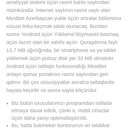
əməliyyat sistemi üçün rəsmi bahis saytından
mümkündür. İnternet saytının rəsmi saytı olan
Mostbet Azerbaycan yukle üçün ərizələr bölümünə
xüsusi linkə keçmək tələb olunacaq. Bundan
sonra “Android üçün Yükləmə”düyməsini basmaq
üçün lazım olan bir səhifə açılır. Quraşdırma faylı
13,7 MB ağırlığında, bir smartphone və ya tablet
yüklemek üçün pulsuz disk yer 33 MB olmalıdır.
Android üçün tətbiqin funksionallığı MostBet
onlayn qumar portalının rəsmi saytından geri
qalmır. Bir çox xüsusiyyətlər əvvəlcə tətbiqlərdə
həyata keçirilir və sonra sayta köçürülür.
Biz bütün oxucularımızı proqramdan istifadə
etməyə dəvət edirik, çünki o, mobil cihazlar
üçün daha yaxşı optimallaşdırılıb.
Bu, hətta bukmeker kontorunun ən tələbkar