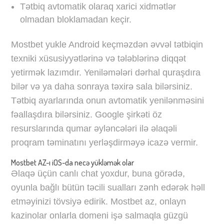
Tətbiq avtomatik olaraq xarici xidmətlər
olmadan bloklamadan keçir.
Mostbet yukle Android keçməzdən əvvəl tətbiqin
texniki xüsusiyyətlərinə və tələblərinə diqqət
yetirmək lazımdır. Yeniləmələri dərhal quraşdıra
bilər və ya daha sonraya təxirə sala bilərsiniz.
Tətbiq ayarlarında onun avtomatik yenilənməsini
fəallaşdıra bilərsiniz. Google şirkəti öz
resurslarında qumar əyləncələri ilə əlaqəli
proqram təminatını yerləşdirməyə icazə vermir.
Mostbet AZ-ı iOS-da necə yükləmək olar
Əlaqə üçün canlı chat yoxdur, buna görədə,
oyunla bağlı bütün təcili sualları zənh edərək həll
etməyinizi tövsiyə edirik. Mostbet az, onlayn
kazinolar onlarla domeni işə salmaqla güzgü