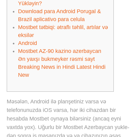
Yükləyin?
Download para Android Porugal &
Brazil aplicativo para celula
Mostbet tətbiqi: ətraflı təhlil, artılar və
eksilər
Android
Mostbet AZ-90 kazino azerbaycan
Ən yaxşı bukmeyker rəsmi sayt
Breaking News in Hindi Latest Hindi
New
Məsələn, Android ilə planşetiniz varsa və
telefonunuzda iOS varsa, hər iki cihazdan bir
hesabda Mostbet oynaya bilərsiniz (ancaq eyni
vaxtda yox). Uğurlu bir Mostbet Azerbaycan yukle-
dən sonra iş masanızda və ya cihazınızın əsas