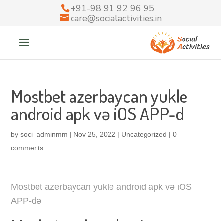
+91-98 91 92 96 95
care@socialactivities.in
Mostbet azerbaycan yukle
android apk və iOS APP-d
by
soci_adminmm
|
Nov 25, 2022
|
Uncategorized
|
0
comments
Mostbet azerbaycan yukle android apk və iOS
APP-də