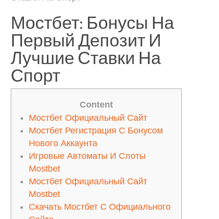
Мостбет: Бонусы На
Первый Депозит И
Лучшие Ставки На
Спорт
Content
Мостбет Официальный Сайт
Мостбет Регистрация С Бонусом
Нового Аккаунта
Игровые Автоматы И Слоты
Mostbet
Мостбет Официальный Сайт
Mostbet
Скачать Мостбет С Официального