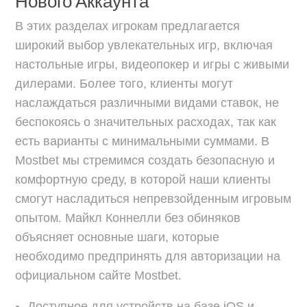
Нового Аккаунта
В этих разделах игрокам предлагается
широкий выбор увлекательных игр, включая
настольные игры, видеопокер и игры с живыми
дилерами. Более того, клиенты могут
наслаждаться различными видами ставок, не
беспокоясь о значительных расходах, так как
есть варианты с минимальными суммами. В
Mostbet мы стремимся создать безопасную и
комфортную среду, в которой наши клиенты
смогут насладиться непревзойденным игровым
опытом. Майкл Коннелли без обиняков
объясняет основные шаги, которые
необходимо предпринять для авторизации на
официальном сайте Mostbet.
Доступное для устройств на базе iOS и