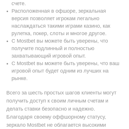
счете.
Расположенная в офшоре, зеркальная
версия позволяет игрокам легально
наслаждаться такими играми казино, как
рулетка, покер, слоты и многое другое.
С Mostbet вы можете быть уверены, что
получите подлинный и полностью
захватывающий игровой опыт.
С Mostbet вы можете быть уверены, что ваш
игровой опыт будет одним из лучших на
рынке.
Всего за шесть простых шагов клиенты могут
получить доступ к своим личным счетам и
делать ставки безопасно и надежно.
Благодаря своему оффшорному статусу,
зеркало Mostbet не облагается высокими