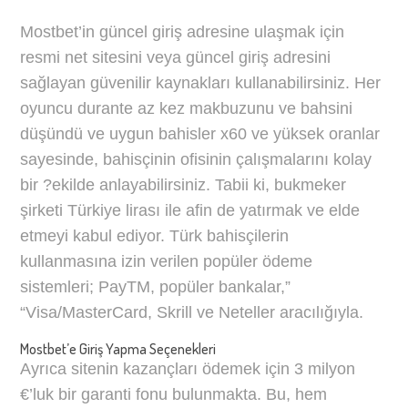
Mostbet’in güncel giriş adresine ulaşmak için
resmi net sitesini veya güncel giriş adresini
sağlayan güvenilir kaynakları kullanabilirsiniz. Her
oyuncu durante az kez makbuzunu ve bahsini
düşündü ve uygun bahisler x60 ve yüksek oranlar
sayesinde, bahisçinin ofisinin çalışmalarını kolay
bir ?ekilde anlayabilirsiniz. Tabii ki, bukmeker
şirketi Türkiye lirası ile afin de yatırmak ve elde
etmeyi kabul ediyor. Türk bahisçilerin
kullanmasına izin verilen popüler ödeme
sistemleri; PayTM, popüler bankalar,”
“Visa/MasterCard, Skrill ve Neteller aracılığıyla.
Mostbet’e Giriş Yapma Seçenekleri
Ayrıca sitenin kazançları ödemek için 3 milyon
€’luk bir garanti fonu bulunmakta. Bu, hem