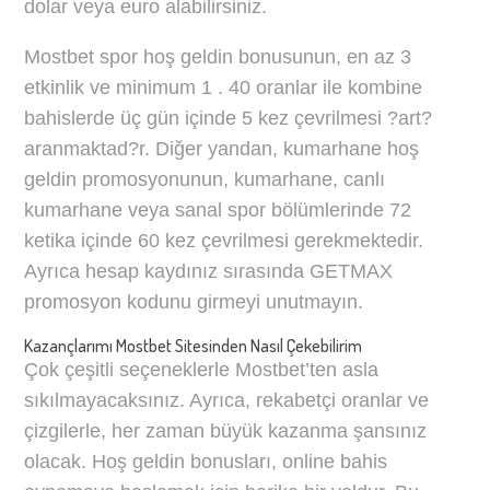
dolar veya euro alabilirsiniz.
Mostbet spor hoş geldin bonusunun, en az 3
etkinlik ve minimum 1 . 40 oranlar ile kombine
bahislerde üç gün içinde 5 kez çevrilmesi ?art?
aranmaktad?r. Diğer yandan, kumarhane hoş
geldin promosyonunun, kumarhane, canlı
kumarhane veya sanal spor bölümlerinde 72
ketika içinde 60 kez çevrilmesi gerekmektedir.
Ayrıca hesap kaydınız sırasında GETMAX
promosyon kodunu girmeyi unutmayın.
Kazançlarımı Mostbet Sitesinden Nasıl Çekebilirim
Çok çeşitli seçeneklerle Mostbet’ten asla
sıkılmayacaksınız. Ayrıca, rekabetçi oranlar ve
çizgilerle, her zaman büyük kazanma şansınız
olacak. Hoş geldin bonusları, online bahis