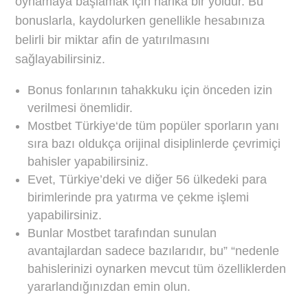
oynamaya başlamak için harika bir yoldur. Bu
bonuslarla, kaydolurken genellikle hesabınıza
belirli bir miktar afin de yatırılmasını
sağlayabilirsiniz.
Bonus fonlarının tahakkuku için önceden izin
verilmesi önemlidir.
Mostbet Türkiye‘de tüm popüler sporların yanı
sıra bazı oldukça orijinal disiplinlerde çevrimiçi
bahisler yapabilirsiniz.
Evet, Türkiye’deki ve diğer 56 ülkedeki para
birimlerinde pra yatırma ve çekme işlemi
yapabilirsiniz.
Bunlar Mostbet tarafından sunulan
avantajlardan sadece bazılarıdır, bu” “nedenle
bahislerinizi oynarken mevcut tüm özelliklerden
yararlandığınızdan emin olun.