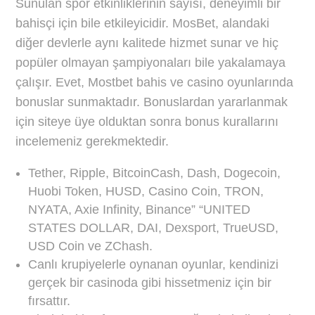
Sunulan spor etkinliklerinin sayısı, deneyimli bir
bahisçi için bile etkileyicidir. MosBet, alandaki
diğer devlerle aynı kalitede hizmet sunar ve hiç
popüler olmayan şampiyonaları bile yakalamaya
çalışır. Evet, Mostbet bahis ve casino oyunlarında
bonuslar sunmaktadır. Bonuslardan yararlanmak
için siteye üye olduktan sonra bonus kurallarını
incelemeniz gerekmektedir.
Tether, Ripple, BitcoinCash, Dash, Dogecoin,
Huobi Token, HUSD, Casino Coin, TRON,
NYATA, Axie Infinity, Binance” “UNITED
STATES DOLLAR, DAI, Dexsport, TrueUSD,
USD Coin ve ZChash.
Canlı krupiyelerle oynanan oyunlar, kendinizi
gerçek bir casinoda gibi hissetmeniz için bir
fırsattır.