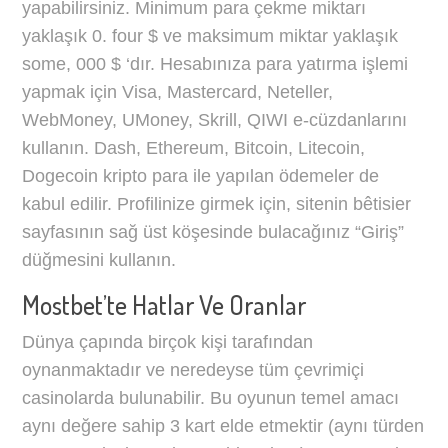
yapabilirsiniz. Minimum para çekme miktarı
yaklaşık 0. four $ ve maksimum miktar yaklaşık
some, 000 $ ‘dır. Hesabınıza para yatırma işlemi
yapmak için Visa, Mastercard, Neteller,
WebMoney, UMoney, Skrill, QIWI e-cüzdanlarını
kullanın. Dash, Ethereum, Bitcoin, Litecoin,
Dogecoin kripto para ile yapılan ödemeler de
kabul edilir. Profilinize girmek için, sitenin bêtisier
sayfasının sağ üst köşesinde bulacağınız “Giriş”
düğmesini kullanın.
Mostbet’te Hatlar Ve Oranlar
Dünya çapında birçok kişi tarafından
oynanmaktadır ve neredeyse tüm çevrimiçi
casinolarda bulunabilir. Bu oyunun temel amacı
aynı değere sahip 3 kart elde etmektir (aynı türden