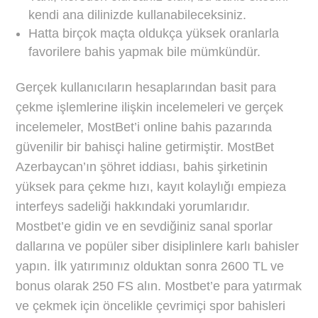
kendi ana dilinizde kullanabileceksiniz.
Hatta birçok maçta oldukça yüksek oranlarla
favorilere bahis yapmak bile mümkündür.
Gerçek kullanıcıların hesaplarından basit para
çekme işlemlerine ilişkin incelemeleri ve gerçek
incelemeler, MostBet’i online bahis pazarında
güvenilir bir bahisçi haline getirmiştir. MostBet
Azerbaycan’ın şöhret iddiası, bahis şirketinin
yüksek para çekme hızı, kayıt kolaylığı empieza
interfeys sadeliği hakkındaki yorumlarıdır.
Mostbet’e gidin ve en sevdiğiniz sanal sporlar
dallarına ve popüler siber disiplinlere karlı bahisler
yapın. İlk yatırımınız olduktan sonra 2600 TL ve
bonus olarak 250 FS alın. Mostbet’e para yatırmak
ve çekmek için öncelikle çevrimiçi spor bahisleri