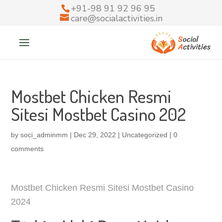
+91-98 91 92 96 95
care@socialactivities.in
Mostbet Chicken Resmi
Sitesi Mostbet Casino 202
by
soci_adminmm
|
Dec 29, 2022
|
Uncategorized
|
0
comments
Mostbet Chicken Resmi Sitesi Mostbet Casino
2024