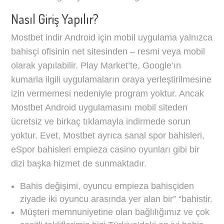
Nasıl Giriş Yapılır?
Mostbet indir Android için mobil uygulama yalnızca
bahisçi ofisinin net sitesinden – resmi veya mobil
olarak yapılabilir. Play Market’te, Google’ın
kumarla ilgili uygulamaların oraya yerleştirilmesine
izin vermemesi nedeniyle program yoktur. Ancak
Mostbet Android uygulamasını mobil siteden
ücretsiz ve birkaç tıklamayla indirmede sorun
yoktur. Evet, Mostbet ayrıca sanal spor bahisleri,
eSpor bahisleri empieza casino oyunları gibi bir
dizi başka hizmet de sunmaktadır.
Bahis değişimi, oyuncu empieza bahisçiden
ziyade iki oyuncu arasında yer alan bir” “bahistir.
Müşteri memnuniyetine olan bağlılığımız ve çok