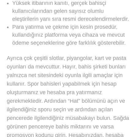
Yüksek itibarının kanıtı, gerçek bahisçi
kullanıcılarından gelen sayısız olumlu
eleştirilerin yanı sıra resmi derecelendirmelerdir.
Para yatırma ve çekme için kesin prosedür,
kullandığınız platforma veya cihaza ve mevcut
ödeme seçeneklerine göre farklılık gösterebilir.
Ayrıca çok çeşitli slotlar, piyangolar, kart ve pasta
oyunları da mevcuttur. Hayır, bahis şirketi bunları
yalnızca net sitesindeki oyunla ilgili amaçlar için
kullanır. Spor bahisleri yapabilmek için hesap
oluşturmanız ve hesaba pra yatırmanız
gerekmektedir. Ardından “Hat” bölümünü açın ve
ilgilendiğiniz sporu seçin ve ardından açılan
pencerede ilgilendiğiniz müsabakayı bulun. Sağda
görünen pencereye bahis miktarını ve varsa
promosyon kodunu girin. Hesabınızdan, hesaba