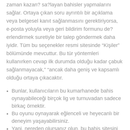
zaman kazan? sa?layan bahisler yapmalarını
sağlar. Ortaya çıkan soru ayrıntılı bir açıklama
veya belgesel kanıt sağlanmasını gerektiriyorsa,
e-posta yoluyla veya geri bildirim formunu de?
erlendirmek suretiyle bir talep göndermek daha
iyidir. Tüm bu seçenekler resmi sitesinde “Kişiler”
bölümünde mevcuttur. Bu tür yöntemleri
kullanırken cevap ilk durumda olduğu kadar çabuk
sağlanmayacak,” “ancak daha geniş ve kapsamlı
olduğu ortaya çıkacaktır.
Bunlar, kullanıcıların bu kumarhanede bahis
oynayabileceği birçok lig ve turnuvadan sadece
birkaç örnektir.
Bu oyunu oynayarak eğlenceli ve heyecanlı bir
deneyim yaşayabilirsiniz.
Yani, nereden olursanız olun, bu bahis sitesini