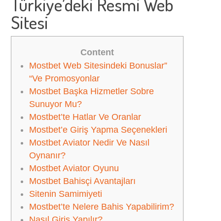
Türkiye’deki Resmi Web
Sitesi
Content
Mostbet Web Sitesindeki Bonuslar”
“Ve Promosyonlar
Mostbet Başka Hizmetler Sobre
Sunuyor Mu?
Mostbet’te Hatlar Ve Oranlar
Mostbet’e Giriş Yapma Seçenekleri
Mostbet Aviator Nedir Ve Nasıl
Oynanır?
Mostbet Aviator Oyunu
Mostbet Bahisçi Avantajları
Sitenin Samimiyeti
Mostbet’te Nelere Bahis Yapabilirim?
Nasıl Giriş Yapılır?