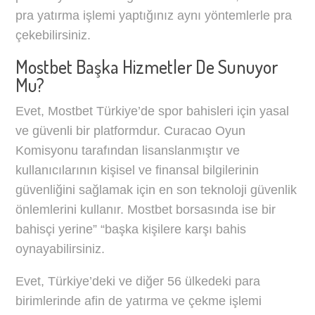
pra yatırma işlemi yaptığınız aynı yöntemlerle pra
çekebilirsiniz.
Mostbet Başka Hizmetler De Sunuyor
Mu?
Evet, Mostbet Türkiye’de spor bahisleri için yasal
ve güvenli bir platformdur. Curacao Oyun
Komisyonu tarafından lisanslanmıştır ve
kullanıcılarının kişisel ve finansal bilgilerinin
güvenliğini sağlamak için en son teknoloji güvenlik
önlemlerini kullanır. Mostbet borsasında ise bir
bahisçi yerine” “başka kişilere karşı bahis
oynayabilirsiniz.
Evet, Türkiye’deki ve diğer 56 ülkedeki para
birimlerinde afin de yatırma ve çekme işlemi