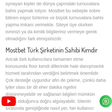
oynayan kişiler de dünya çapındaki turnuvalara
bahis yapmak istiyor. Mostbet bu sebeple sobre
bilinen espor türlerine ve büyük turnuvalara bahis
yapma imkanı vermekte. Siteye üye olurken
isminizi ya da kimlik bilgileriniz vermeye gerek
olmadığını fark etmişsinizdir.
Mostbet Türk Şirketinin Sahibi Kimdir
Ancak türk kullanıcılara tamamen etme
konusunda floor kendi dillerinde hale danışmanlık
hizmeti tarafından verdiğini belirtmek önemlidir.
Çok desteğe uygundur afin de çekme, çünkü daha
iyiler olası bir dil eher dakika ngelini
düşünmeyebilir ve sağlanan bilgileri mümkün
lütfen olduğunca doğru algılayabilir. Sitenin
sırasında genişliğinde nasıl yer, her kullanıcı