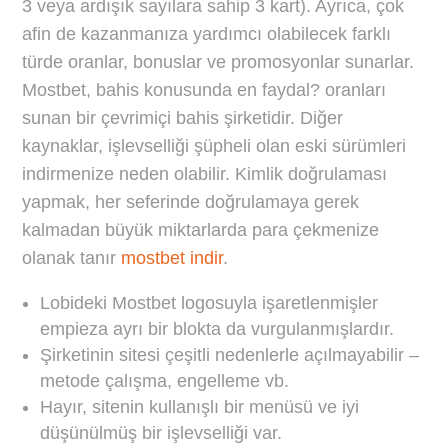
3 veya ardışık sayılara sahip 3 kart). Ayrıca, çok
afin de kazanmanıza yardımcı olabilecek farklı
türde oranlar, bonuslar ve promosyonlar sunarlar.
Mostbet, bahis konusunda en faydal? oranları
sunan bir çevrimiçi bahis şirketidir. Diğer
kaynaklar, işlevselliği şüpheli olan eski sürümleri
indirmenize neden olabilir. Kimlik doğrulaması
yapmak, her seferinde doğrulamaya gerek
kalmadan büyük miktarlarda para çekmenize
olanak tanır
mostbet indir
.
Lobideki Mostbet logosuyla işaretlenmişler
empieza ayrı bir blokta da vurgulanmışlardır.
Şirketinin sitesi çeşitli nedenlerle açılmayabilir –
metode çalışma, engelleme vb.
Hayır, sitenin kullanışlı bir menüsü ve iyi
düşünülmüş bir işlevselliği var.