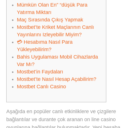
Mümkün Olan En” “düşük Para
Yatırma Miktarı
Maç Sırasında Çıkış Yapmak
Mostbet’te Kriket Maçlarının Canlı
Yayınlarını Izleyebilir Miyim?
💳 Hesabıma Nasıl Para
Yükleyebilirim?
Bahis Uygulaması Mobil Cihazlarda
Var Mı?
Mostbet’in Faydaları
Mostbet’te Nasıl Hesap Açabilirim?
Mostbet Canlı Casino
Aşağıda en popüler canlı etkinliklere ve çizgilere
bağlantılar ve durante çok aranan on line casino
oyunlarına bağlantılar bulunmaktadır. Yeni hesaba