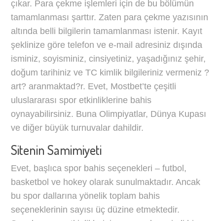
çıkar. Para çekme işlemleri için de bu bölümün
tamamlanması şarttır. Zaten para çekme yazısının
altında belli bilgilerin tamamlanması istenir. Kayıt
şeklinize göre telefon ve e-mail adresiniz dışında
isminiz, soyisminiz, cinsiyetiniz, yaşadığınız şehir,
doğum tarihiniz ve TC kimlik bilgileriniz vermeniz ?
art? aranmaktad?r. Evet, Mostbet’te çeşitli
uluslararası spor etkinliklerine bahis
oynayabilirsiniz. Buna Olimpiyatlar, Dünya Kupası
ve diğer büyük turnuvalar dahildir.
Sitenin Samimiyeti
Evet, başlıca spor bahis seçenekleri – futbol,
basketbol ve hokey olarak sunulmaktadır. Ancak
bu spor dallarına yönelik toplam bahis
seçeneklerinin sayısı üç düzine etmektedir.