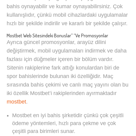
bahis oynayabilir ve kumar oynayabilirsiniz. Çok
kullanışlıdır, çünkü mobil cihazlardaki uygulamalar
hızlı bir şekilde indirilir ve kararlı bir şekilde çalışır.
Mostbet Web Sitesindeki Bonuslar” “Ve Promosyonlar
Ayrıca güncel promosyonlar, arayüz dilini
değiştirmek, mobil uygulamaları indirmek ve daha
fazlası için düğmeler içeren bir bölüm vardır.
Sitenin rakiplerine fark attığı konulardan biri de
spor bahislerinde bulunan iki özelliğidir. Maç
sırasında bahis çekimi ve canlı maç yayını olan bu
iki özellik Mostbet’i rakiplerinden ayırmaktadır
mostbet
.
Mostbet en iyi bahis şirketidir çünkü çok çeşitli
ödeme yöntemleri, hızlı para çekme ve çok
çeşitli para birimleri sunar.