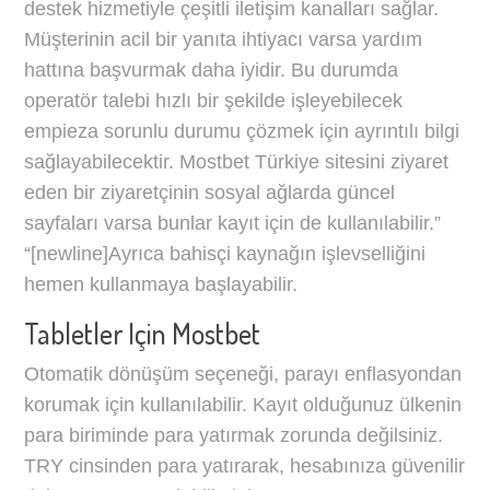
destek hizmetiyle çeşitli iletişim kanalları sağlar.
Müşterinin acil bir yanıta ihtiyacı varsa yardım
hattına başvurmak daha iyidir. Bu durumda
operatör talebi hızlı bir şekilde işleyebilecek
empieza sorunlu durumu çözmek için ayrıntılı bilgi
sağlayabilecektir. Mostbet Türkiye sitesini ziyaret
eden bir ziyaretçinin sosyal ağlarda güncel
sayfaları varsa bunlar kayıt için de kullanılabilir.”
“[newline]Ayrıca bahisçi kaynağın işlevselliğini
hemen kullanmaya başlayabilir.
Tabletler Için Mostbet
Otomatik dönüşüm seçeneği, parayı enflasyondan
korumak için kullanılabilir. Kayıt olduğunuz ülkenin
para biriminde para yatırmak zorunda değilsiniz.
TRY cinsinden para yatırarak, hesabınıza güvenilir