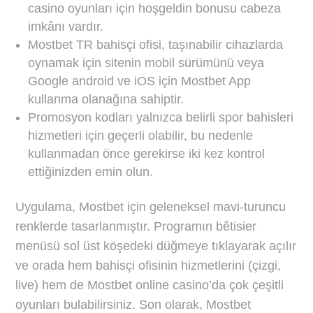
casino oyunları için hoşgeldin bonusu cabeza
imkânı vardır.
Mostbet TR bahisçi ofisi, taşınabilir cihazlarda
oynamak için sitenin mobil sürümünü veya
Google android ve iOS için Mostbet App
kullanma olanağına sahiptir.
Promosyon kodları yalnızca belirli spor bahisleri
hizmetleri için geçerli olabilir, bu nedenle
kullanmadan önce gerekirse iki kez kontrol
ettiğinizden emin olun.
Uygulama, Mostbet için geleneksel mavi-turuncu
renklerde tasarlanmıştır. Programın bêtisier
menüsü sol üst köşedeki düğmeye tıklayarak açılır
ve orada hem bahisçi ofisinin hizmetlerini (çizgi,
live) hem de Mostbet online casino’da çok çeşitli
oyunları bulabilirsiniz. Son olarak, Mostbet