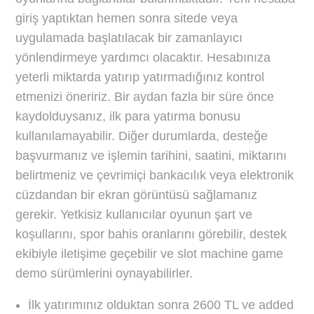
giriş yaptıktan hemen sonra sitede veya
uygulamada başlatılacak bir zamanlayıcı
yönlendirmeye yardımcı olacaktır. Hesabınıza
yeterli miktarda yatırıp yatırmadığınız kontrol
etmenizi öneririz. Bir aydan fazla bir süre önce
kaydolduysanız, ilk para yatırma bonusu
kullanılamayabilir. Diğer durumlarda, desteğe
başvurmanız ve işlemin tarihini, saatini, miktarını
belirtmeniz ve çevrimiçi bankacılık veya elektronik
cüzdandan bir ekran görüntüsü sağlamanız
gerekir. Yetkisiz kullanıcılar oyunun şart ve
koşullarını, spor bahis oranlarını görebilir, destek
ekibiyle iletişime geçebilir ve slot machine game
demo sürümlerini oynayabilirler.
İlk yatırımınız olduktan sonra 2600 TL ve added