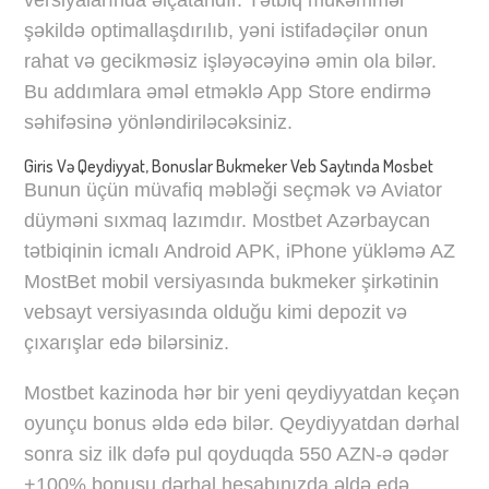
versiyalarında əlçatandır. Tətbiq mükəmməl
şəkildə optimallaşdırılıb, yəni istifadəçilər onun
rahat və gecikməsiz işləyəcəyinə əmin ola bilər.
Bu addımlara əməl etməklə App Store endirmə
səhifəsinə yönləndiriləcəksiniz.
Giris Və Qeydiyyat, Bonuslar Bukmeker Veb Saytında Mosbet
Bunun üçün müvafiq məbləği seçmək və Aviator
düyməni sıxmaq lazımdır. Mostbet Azərbaycan
tətbiqinin icmalı Android APK, iPhone yükləmə AZ
MostBet mobil versiyasında bukmeker şirkətinin
vebsayt versiyasında olduğu kimi depozit və
çıxarışlar edə bilərsiniz.
Mostbet kazinoda hər bir yeni qeydiyyatdan keçən
oyunçu bonus əldə edə bilər. Qeydiyyatdan dərhal
sonra siz ilk dəfə pul qoyduqda 550 AZN-ə qədər
+100% bonusu dərhal hesabınızda əldə edə