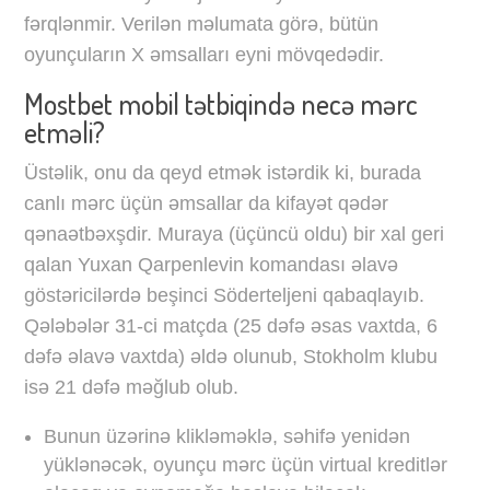
fərqlənmir. Verilən məlumata görə, bütün
oyunçuların X əmsalları eyni mövqedədir.
Mostbet mobil tətbiqində necə mərc
etməli?
Üstəlik, onu da qeyd etmək istərdik ki, burada
canlı mərc üçün əmsallar da kifayət qədər
qənaətbəxşdir. Muraya (üçüncü oldu) bir xal geri
qalan Yuxan Qarpenlevin komandası əlavə
göstəricilərdə beşinci Söderteljeni qabaqlayıb.
Qələbələr 31-ci matçda (25 dəfə əsas vaxtda, 6
dəfə əlavə vaxtda) əldə olunub, Stokholm klubu
isə 21 dəfə məğlub olub.
Bunun üzərinə klikləməklə, səhifə yenidən
yüklənəcək, oyunçu mərc üçün virtual kreditlər