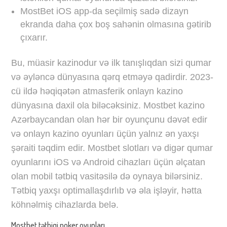
MostBet iOS app-da seçilmiş sadə dizayn
ekranda daha çox boş sahənin olmasına gətirib
çıxarır.
Bu, müasir kazinodur və ilk tanışlıqdan sizi qumar
və əyləncə dünyasına qərq etməyə qadirdir. 2023-
cü ildə həqiqətən atmasferik onlayn kazino
dünyasına daxil ola biləcəksiniz. Mostbet kazino
Azərbaycandan olan hər bir oyunçunu dəvət edir
və onlayn kazino oyunları üçün yalnız ən yaxşı
şəraiti təqdim edir. Mostbet slotları və digər qumar
oyunlarını iOS və Android cihazları üçün əlçatan
olan mobil tətbiq vasitəsilə də oynaya bilərsiniz.
Tətbiq yaxşı optimallaşdırlıb və əla işləyir, hətta
köhnəlmiş cihazlarda belə.
Mostbet tətbiqi poker oyunları