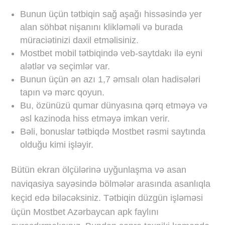
Bunun üçün tətbiqin sağ aşağı hissəsində yer
alan söhbət nişanını klikləməli və burada
müraciətinizi daxil etməlisiniz.
Mostbet mobil tətbiqində veb-saytdakı ilə eyni
alətlər və seçimlər var.
Bunun üçün ən azı 1,7 əmsalı olan hadisələri
tapın və mərc qoyun.
Bu, özünüzü qumar dünyasına qərq etməyə və
əsl kazinoda hiss etməyə imkan verir.
Bəli, bonuslar tətbiqdə Mostbet rəsmi saytında
olduğu kimi işləyir.
Bütün ekran ölçülərinə uyğunlaşma və asan
naviqasiya sayəsində bölmələr arasında asanlıqla
keçid edə biləcəksiniz. Tətbiqin düzgün işləməsi
üçün Mostbet Azərbaycan apk faylını