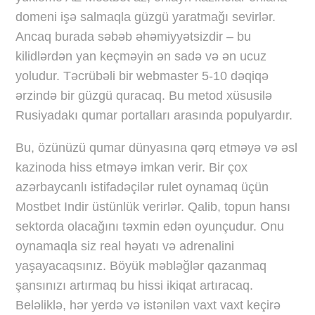
domeni işə salmaqla güzgü yaratmağı sevirlər.
Ancaq burada səbəb əhəmiyyətsizdir – bu
kilidlərdən yan keçməyin ən sadə və ən ucuz
yoludur. Təcrübəli bir webmaster 5-10 dəqiqə
ərzində bir güzgü quracaq. Bu metod xüsusilə
Rusiyadakı qumar portalları arasında populyardır.
Bu, özünüzü qumar dünyasına qərq etməyə və əsl
kazinoda hiss etməyə imkan verir. Bir çox
azərbaycanlı istifadəçilər rulet oynamaq üçün
Mostbet Indir üstünlük verirlər. Qalib, topun hansı
sektorda olacağını təxmin edən oyunçudur. Onu
oynamaqla siz real həyatı və adrenalini
yaşayacaqsınız. Böyük məbləğlər qazanmaq
şansınızı artırmaq bu hissi ikiqat artıracaq.
Beləliklə, hər yerdə və istənilən vaxt vaxt keçirə