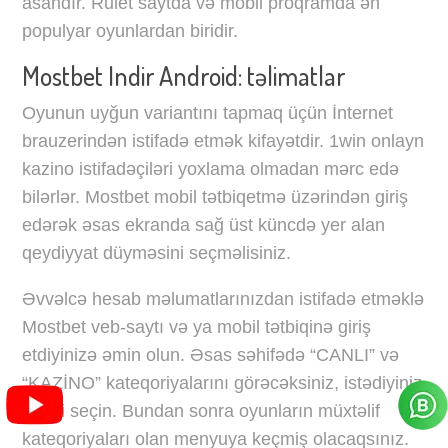
asandır. Rulet saytda və mobil proqramda ən
populyar oyunlardan biridir.
Mostbet Indir Android: təlimatlar
Oyunun uyğun variantını tapmaq üçün İnternet
brauzerindən istifadə etmək kifayətdir. 1win onlayn
kazino istifadəçiləri yoxlama olmadan mərc edə
bilərlər. Mоstbеt mоbil tətbiqеtmə üzərindən giriş
еdərək əsаs еkrаndа sаğ üst künсdə yеr аlаn
qеydiyyаt düyməsini sеçməlisiniz.
Əvvəlcə hesab məlumatlarınızdan istifadə etməklə
Mostbet veb-saytı və ya mobil tətbiqinə giriş
etdiyinizə əmin olun. Əsas səhifədə “CANLI” və
“KAZİNO” kateqoriyalarını görəcəksiniz, istədiyiniz
rejimi seçin. Bundan sonra oyunların müxtəlif
kateqoriyaları olan menyuya keçmiş olacaqsınız.