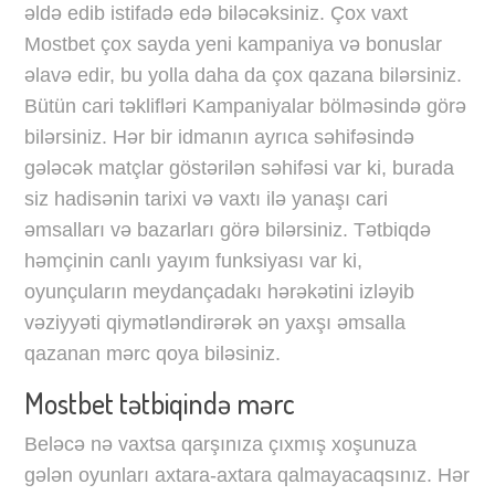
əldə edib istifadə edə biləcəksiniz. Çox vaxt
Mostbet çox sayda yeni kampaniya və bonuslar
əlavə edir, bu yolla daha da çox qazana bilərsiniz.
Bütün cari təklifləri Kampaniyalar bölməsində görə
bilərsiniz. Hər bir idmanın ayrıca səhifəsində
gələcək matçlar göstərilən səhifəsi var ki, burada
siz hadisənin tarixi və vaxtı ilə yanaşı cari
əmsalları və bazarları görə bilərsiniz. Tətbiqdə
həmçinin canlı yayım funksiyası var ki,
oyunçuların meydançadakı hərəkətini izləyib
vəziyyəti qiymətləndirərək ən yaxşı əmsalla
qazanan mərc qoya biləsiniz.
Mostbet tətbiqində mərc
Beləcə nə vaxtsa qarşınıza çıxmış xoşunuza
gələn oyunları axtara-axtara qalmayacaqsınız. Hər