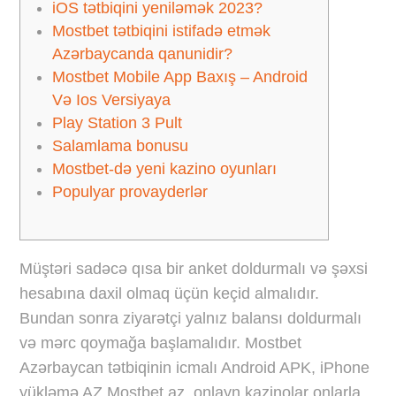
iOS tətbiqini yeniləmək 2023?
Mostbet tətbiqini istifadə etmək
Azərbaycanda qanunidir?
Mostbet Mobile App Baxış – Android
Və Ios Versiyaya
Play Station 3 Pult
Salamlama bonusu
Mostbet-də yeni kazino oyunları
Populyar provayderlər
Müştəri sadəcə qısa bir anket doldurmalı və şəxsi
hesabına daxil olmaq üçün keçid almalıdır.
Bundan sonra ziyarətçi yalnız balansı doldurmalı
və mərc qoymağa başlamalıdır. Mostbet
Azərbaycan tətbiqinin icmalı Android APK, iPhone
yükləmə AZ Mostbet az, onlayn kazinolar onlarla