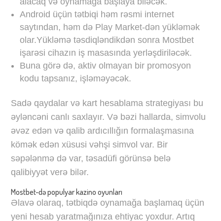
alacaq və oynamağa başlaya biləcək.
Android üçün tətbiqi həm rəsmi internet
saytından, həm də Play Market-dən yükləmək
olar.Yükləmə təsdiqləndikdən sonra Mostbet
işarəsi cihazın iş masasında yerləşdiriləcək.
Buna görə də, aktiv olmayan bir promosyon
kodu tapsanız, işləməyəcək.
Sadə qaydalar və kart hesablama strategiyası bu
əyləncəni canlı saxlayır. Və bəzi hallarda, simvolu
əvəz edən və qalib ardıcıllığın formalaşmasına
kömək edən xüsusi vəhşi simvol var. Bir
səpələnmə də var, təsadüfi görünsə belə
qalibiyyət verə bilər.
Mostbet-də populyar kazino oyunları
Əlavə olaraq, tətbiqdə oynamağa başlamaq üçün
yeni hesab yaratmağınıza ehtiyac yoxdur. Artıq