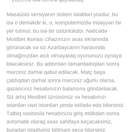
Masaüstü versiyanın sistem tələbləri yoxdur, bu
isə o deməkdir ki, o, kompüterinizdə müəyyən bir
yer tutmur, bu isə bir üstünlükdür. Nəticədə
Mostbet ikonası cihazınızın əsas ekranında
görünəcək və siz Azərbaycanın harasında
olmağınızdan asılı olmayaraq oyununuzu oynaya
biləcəksiniz. Bu addımları tamamladıqdan sonra
mərciniz dərhal qəbul ediləcək. Matç başa
çatdıqdan dərhal sonra mərciniz uğurlu olarsa,
qazancınız hesabınızın balansına göndəriləcək.
Siz artıq Mostbet üzvüsünüz və hesabınızı
istənilən vaxt istənilən yerdə istifadə edə bilərsiniz.
Tətbiq vasitəsilə hesabınıza giriş etdikdən sonra
avtomatik olaraq əsas səhifəyə keçəcəksiniz,
buradan istədiyiniz bölməni seçə bilərsiniz.