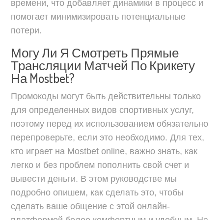
времени, что добавляет динамики в процесс и
помогает минимизировать потенциальные
потери.
Могу Ли Я Смотреть Прямые
Трансляции Матчей По Крикету
На Mostbet?
Промокоды могут быть действительны только
для определенных видов спортивных услуг,
поэтому перед их использованием обязательно
перепроверьте, если это необходимо. Для тех,
кто играет на Mostbet online, важно знать, как
легко и без проблем пополнить свой счет и
вывести деньги. В этом руководстве мы
подробно опишем, как сделать это, чтобы
сделать ваше общение с этой онлайн-