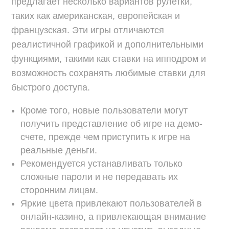
предлагает несколько вариантов рулетки,
таких как американская, европейская и
французская. Эти игры отличаются
реалистичной графикой и дополнительными
функциями, такими как ставки на ипподром и
возможность сохранять любимые ставки для
быстрого доступа.
Кроме того, новые пользователи могут
получить представление об игре на демо-
счете, прежде чем приступить к игре на
реальные деньги.
Рекомендуется устанавливать только
сложные пароли и не передавать их
сторонним лицам.
Яркие цвета привлекают пользователей в
онлайн-казино, а привлекающая внимание