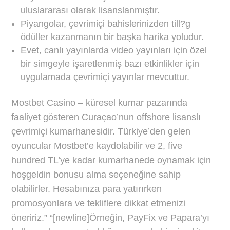
uluslararası olarak lisanslanmıştır.
Piyangolar, çevrimiçi bahislerinizden till?g
ödüller kazanmanın bir başka harika yoludur.
Evet, canlı yayınlarda video yayınları için özel
bir simgeyle işaretlenmiş bazı etkinlikler için
uygulamada çevrimiçi yayınlar mevcuttur.
Mostbet Casino – küresel kumar pazarında
faaliyet gösteren Curaçao’nun offshore lisanslı
çevrimiçi kumarhanesidir. Türkiye’den gelen
oyuncular Mostbet’e kaydolabilir ve 2, five
hundred TL’ye kadar kumarhanede oynamak için
hoşgeldin bonusu alma seçeneğine sahip
olabilirler. Hesabınıza para yatırırken
promosyonlara ve tekliflere dikkat etmenizi
öneririz.” “[newline]Örneğin, PayFix ve Papara’yı