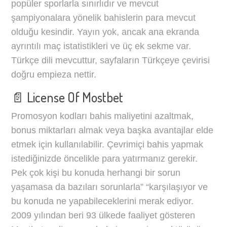
popüler sporlarla sınırlıdır ve mevcut
şampiyonalara yönelik bahislerin para mevcut
olduğu kesindir. Yayın yok, ancak ana ekranda
ayrıntılı maç istatistikleri ve üç ek sekme var.
Türkçe dili mevcuttur, sayfaların Türkçeye çevirisi
doğru empieza nettir.
📄 License Of Mostbet
Promosyon kodları bahis maliyetini azaltmak,
bonus miktarları almak veya başka avantajlar elde
etmek için kullanılabilir. Çevrimiçi bahis yapmak
istediğinizde öncelikle para yatırmanız gerekir.
Pek çok kişi bu konuda herhangi bir sorun
yaşamasa da bazıları sorunlarla” “karşılaşıyor ve
bu konuda ne yapabileceklerini merak ediyor.
2009 yılından beri 93 ülkede faaliyet gösteren