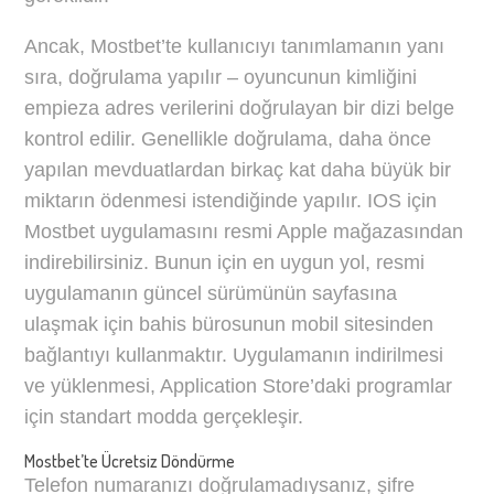
Ancak, Mostbet’te kullanıcıyı tanımlamanın yanı
sıra, doğrulama yapılır – oyuncunun kimliğini
empieza adres verilerini doğrulayan bir dizi belge
kontrol edilir. Genellikle doğrulama, daha önce
yapılan mevduatlardan birkaç kat daha büyük bir
miktarın ödenmesi istendiğinde yapılır. IOS için
Mostbet uygulamasını resmi Apple mağazasından
indirebilirsiniz. Bunun için en uygun yol, resmi
uygulamanın güncel sürümünün sayfasına
ulaşmak için bahis bürosunun mobil sitesinden
bağlantıyı kullanmaktır. Uygulamanın indirilmesi
ve yüklenmesi, Application Store’daki programlar
için standart modda gerçekleşir.
Mostbet’te Ücretsiz Döndürme
Telefon numaranızı doğrulamadıysanız, şifre