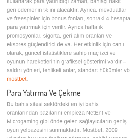
kullanarak para yatırıldığı zaman, bahisçi nakit
geri ödemenin %’ini alacaktır. Ayrıca, mevduatlar
ve freespinler için bonus fonları, sonraki 4 hesapta
para yatırmak için verilir. Ayrıca haftalık
promosyonlar, sigorta, geri alım oranları ve
ekspres güçlendirici de va. Her etkinlik için canlı
olarak, güncel istatistiklere sahip maç izci ve
oyunun hareketlerinin grafiksel gösterimi vardır –
saldırı yönleri, tehlikeli anlar, standart hükümler vb
mostbet
.
Para Yatırma Ve Çekme
Bu bahis sitesi sektördeki en iyi bahis
oranlarından bazılarını empieza NetEnt ve
Microgaming gibi önde gelen sağlayıcıların geniş
oyun yelpazesini sunmaktadır. Mostbet, 2009