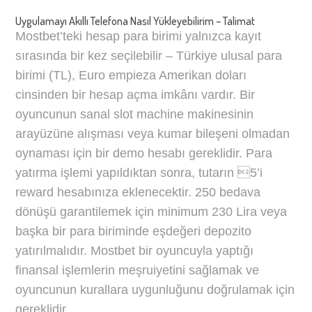
Uygulamayı Akıllı Telefona Nasıl Yükleyebilirim – Talimat
Mostbet’teki hesap para birimi yalnızca kayıt
sırasında bir kez seçilebilir – Türkiye ulusal para
birimi (TL), Euro empieza Amerikan doları
cinsinden bir hesap açma imkânı vardır. Bir
oyuncunun sanal slot machine makinesinin
arayüzüne alışması veya kumar bileşeni olmadan
oynaması için bir demo hesabı gereklidir. Para
yatırma işlemi yapıldıktan sonra, tutarın 5’i
reward hesabınıza eklenecektir. 250 bedava
dönüşü garantilemek için minimum 230 Lira veya
başka bir para biriminde eşdeğeri depozito
yatırılmalıdır. Mostbet bir oyuncuyla yaptığı
finansal işlemlerin meşruiyetini sağlamak ve
oyuncunun kurallara uygunluğunu doğrulamak için
gereklidir.