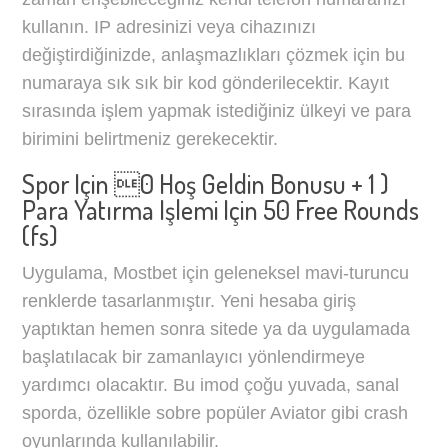
kullanın. IP adresinizi veya cihazınızı
değiştirdiğinizde, anlaşmazlıkları çözmek için bu
numaraya sık sık bir kod gönderilecektir. Kayıt
sırasında işlem yapmak istediğiniz ülkeyi ve para
birimini belirtmeniz gerekecektir.
Spor Için 0 Hoş Geldin Bonusu + 1 )
Para Yatırma Işlemi Için 50 Free Rounds
(fs)
Uygulama, Mostbet için geleneksel mavi-turuncu
renklerde tasarlanmıştır. Yeni hesaba giriş
yaptıktan hemen sonra sitede ya da uygulamada
başlatılacak bir zamanlayıcı yönlendirmeye
yardımcı olacaktır. Bu imod çoğu yuvada, sanal
sporda, özellikle sobre popüler Aviator gibi crash
oyunlarında kullanılabilir.