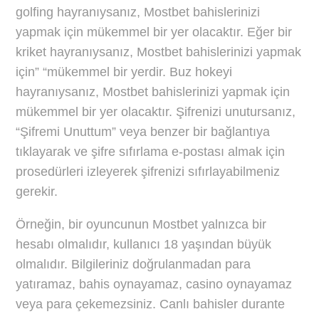
golfing hayranıysanız, Mostbet bahislerinizi
yapmak için mükemmel bir yer olacaktır. Eğer bir
kriket hayranıysanız, Mostbet bahislerinizi yapmak
için” “mükemmel bir yerdir. Buz hokeyi
hayranıysanız, Mostbet bahislerinizi yapmak için
mükemmel bir yer olacaktır. Şifrenizi unutursanız,
“Şifremi Unuttum” veya benzer bir bağlantıya
tıklayarak ve şifre sıfırlama e-postası almak için
prosedürleri izleyerek şifrenizi sıfırlayabilmeniz
gerekir.
Örneğin, bir oyuncunun Mostbet yalnızca bir
hesabı olmalıdır, kullanıcı 18 yaşından büyük
olmalıdır. Bilgileriniz doğrulanmadan para
yatıramaz, bahis oynayamaz, casino oynayamaz
veya para çekemezsiniz. Canlı bahisler durante