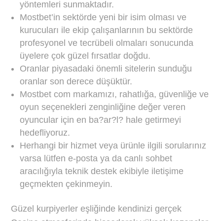
yöntemleri sunmaktadır.
Mostbet’in sektörde yeni bir isim olması ve
kurucuları ile ekip çalışanlarının bu sektörde
profesyonel ve tecrübeli olmaları sonucunda
üyelere çok güzel fırsatlar doğdu.
Oranlar piyasadaki önemli sitelerin sunduğu
oranlar son derece düşüktür.
Mostbet com markamızı, rahatlığa, güvenliğe ve
oyun seçenekleri zenginliğine değer veren
oyuncular için en ba?ar?l? hale getirmeyi
hedefliyoruz.
Herhangi bir hizmet veya ürünle ilgili sorularınız
varsa lütfen e-posta ya da canlı sohbet
aracılığıyla teknik destek ekibiyle iletişime
geçmekten çekinmeyin.
Güzel kurpiyerler eşliğinde kendinizi gerçek