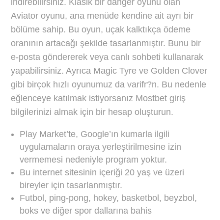
indirebilirsiniz. Klasik bir danger oyunu olan
Aviator oyunu, ana menüde kendine ait ayrı bir
bölüme sahip. Bu oyun, uçak kalktıkça ödeme
oranının artacağı şekilde tasarlanmıştır. Bunu bir
e-posta göndererek veya canlı sohbeti kullanarak
yapabilirsiniz. Ayrıca Magic Tyre ve Golden Clover
gibi birçok hızlı oyunumuz da varifr?n. Bu nedenle
eğlenceye katılmak istiyorsanız Mostbet giriş
bilgilerinizi almak için bir hesap oluşturun.
Play Market’te, Google’ın kumarla ilgili
uygulamaların oraya yerleştirilmesine izin
vermemesi nedeniyle program yoktur.
Bu internet sitesinin içeriği 20 yaş ve üzeri
bireyler için tasarlanmıştır.
Futbol, ping-pong, hokey, basketbol, beyzbol,
boks ve diğer spor dallarına bahis