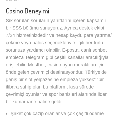
Casino Deneyimi
Sık sorulan soruların yanıtlarını içeren kapsamlı
bir SSS bölümü sunuyoruz. Ayrıca destek ekibi
7/24 hizmetinizdedir ve hesap kaydı, para yatırma/
çekme veya bahis seçenekleriyle ilgili her türlü
sorunuza yardımcı olabilir. E-posta, canlı sohbet
empieza Telegram gibi çeşitli kanallar aracılığıyla
erişilebilir. Mostbet, casino oyun meraklıları için
önde gelen çevrimiçi destinasyondur. Türkiye’de
geniş bir slot yelpazesine empieza yüksek” “bir
itibara sahip olan bu platform, kısa sürede
çevrimiçi oyunlar ve spor bahisleri alanında lider
bir kumarhane haline geldi.
Şirket çok cazip oranlar ve çok çeşitli ödeme