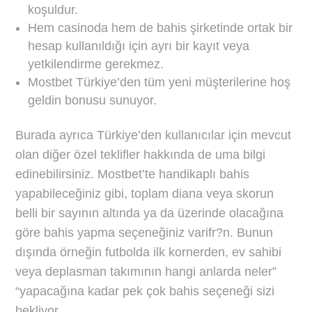
koşuldur.
Hem casinoda hem de bahis şirketinde ortak bir
hesap kullanıldığı için ayrı bir kayıt veya
yetkilendirme gerekmez.
Mostbet Türkiye’den tüm yeni müşterilerine hoş
geldin bonusu sunuyor.
Burada ayrıca Türkiye’den kullanıcılar için mevcut
olan diğer özel teklifler hakkında de uma bilgi
edinebilirsiniz. Mostbet’te handikaplı bahis
yapabileceğiniz gibi, toplam diana veya skorun
belli bir sayının altında ya da üzerinde olacağına
göre bahis yapma seçeneğiniz varifr?n. Bunun
dışında örneğin futbolda ilk kornerden, ev sahibi
veya deplasman takımının hangi anlarda neler”
“yapacağına kadar pek çok bahis seçeneği sizi
bekliyor.