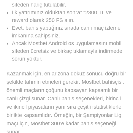
siteden hariç tutulabilir.
İlk yatırımınız olduktan sonra” “2300 TL ve
reward olarak 250 FS alın.
Evet, bahis yaptığınız sırada canlı maç izleme
imkanına sahipsiniz.
Ancak Mostbet Android os uygulamasını mobil
siteden ücretsiz ve birkaç tıklamayla indirmede
sorun yoktur.
Kazanmak için, en arizona dokuz sonucu doğru bir
şekilde tahmin etmeleri gerekir. Mostbet bahisçisi,
önemli maçların çoğunu kapsayan kapsamlı bir
canlı çizgi sunar. Canlı bahis seçenekleri, birincil
ve ikincil piyasaların yanı sıra çeşitli istatistiklerle
birlikte kapsamlıdır. Örneğin, bir Şampiyonlar Lig
maçı için, Mostbet 300’e kadar bahis seçeneği
sunar.