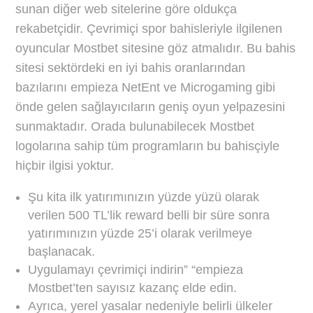
sunan diğer web sitelerine göre oldukça
rekabetçidir. Çevrimiçi spor bahisleriyle ilgilenen
oyuncular Mostbet sitesine göz atmalıdır. Bu bahis
sitesi sektördeki en iyi bahis oranlarından
bazılarını empieza NetEnt ve Microgaming gibi
önde gelen sağlayıcıların geniş oyun yelpazesini
sunmaktadır. Orada bulunabilecek Mostbet
logolarına sahip tüm programların bu bahisçiyle
hiçbir ilgisi yoktur.
Şu kita ilk yatırımınızın yüzde yüzü olarak
verilen 500 TL’lik reward belli bir süre sonra
yatırımınızın yüzde 25’i olarak verilmeye
başlanacak.
Uygulamayı çevrimiçi indirin” “empieza
Mostbet’ten sayısız kazanç elde edin.
Ayrıca, yerel yasalar nedeniyle belirli ülkeler