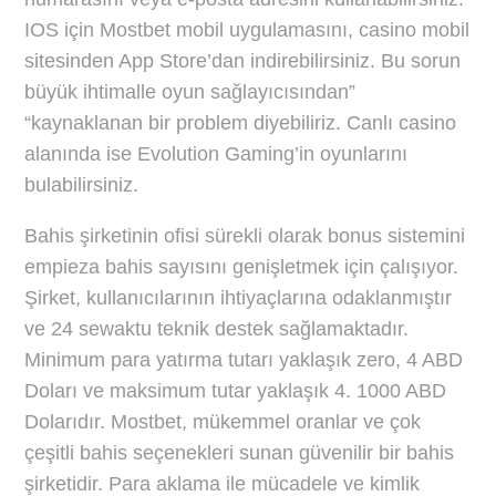
IOS için Mostbet mobil uygulamasını, casino mobil
sitesinden App Store’dan indirebilirsiniz. Bu sorun
büyük ihtimalle oyun sağlayıcısından”
“kaynaklanan bir problem diyebiliriz. Canlı casino
alanında ise Evolution Gaming’in oyunlarını
bulabilirsiniz.
Bahis şirketinin ofisi sürekli olarak bonus sistemini
empieza bahis sayısını genişletmek için çalışıyor.
Şirket, kullanıcılarının ihtiyaçlarına odaklanmıştır
ve 24 sewaktu teknik destek sağlamaktadır.
Minimum para yatırma tutarı yaklaşık zero, 4 ABD
Doları ve maksimum tutar yaklaşık 4. 1000 ABD
Dolarıdır. Mostbet, mükemmel oranlar ve çok
çeşitli bahis seçenekleri sunan güvenilir bir bahis
şirketidir. Para aklama ile mücadele ve kimlik