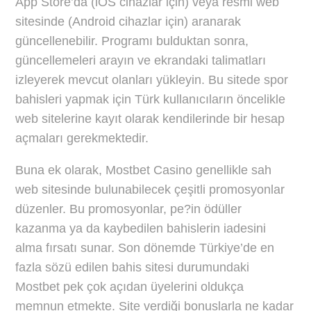
App Store’da (iOS cihazlar için) veya resmi web
sitesinde (Android cihazlar için) aranarak
güncellenebilir. Programı bulduktan sonra,
güncellemeleri arayın ve ekrandaki talimatları
izleyerek mevcut olanları yükleyin. Bu sitede spor
bahisleri yapmak için Türk kullanıcıların öncelikle
web sitelerine kayıt olarak kendilerinde bir hesap
açmaları gerekmektedir.
Buna ek olarak, Mostbet Casino genellikle sah
web sitesinde bulunabilecek çeşitli promosyonlar
düzenler. Bu promosyonlar, pe?in ödüller
kazanma ya da kaybedilen bahislerin iadesini
alma fırsatı sunar. Son dönemde Türkiye’de en
fazla sözü edilen bahis sitesi durumundaki
Mostbet pek çok açıdan üyelerini oldukça
memnun etmekte. Site verdiği bonuslarla ne kadar