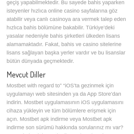
geçiş yapabilmektedir. Bu sayede bahis yaparken
isteyenler hızlıca online casino sayfalarına göz
atabilir veya canlı casinoya ara vermek talep eden
hızlıca bahis bölümüne bakabilir. Türkiye’deki
yasalar nedeniyle bahis şirketleri ülkeden lisans
alamamaktadır. Fakat, bahis ve casino sitelerine
lisans sağlayan başka yerler vardır ve bu lisanslar
bütün dünyada geçmektedir.
Mevcut Diller
Mostbet with regard to” “iOS’ta gezinmek için
uygulamayı web sitesinden ya da App Store’dan
indirin. Mostbet uygulamasının iOS uygulamasını
cihaza yükleyin ve tüm bölümlere erişmek için
açın. Mostbet apk indirme veya Mostbet apk
indirme son sürümü hakkında sorularınız mı var?