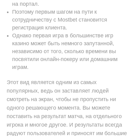
на портал.
Поэтому первым шагом на пути к
сотрудничеству с Mostbet становится
регистрация клиента.
Однако первая игра в большинстве игр
казино может быть немного запутанной,
независимо от того, сколько времени вы
посвятили онлайн-покеру или домашним
играм.
Этот вид является одним из самых
популярных, ведь он заставляет людей
смотреть на экран, чтобы не пропустить ни
одного решающего момента. Вы можете
поставить на результат матча, на отдельного
игрока и многое другое. И результаты всегда
радуют пользователей и приносят им большие