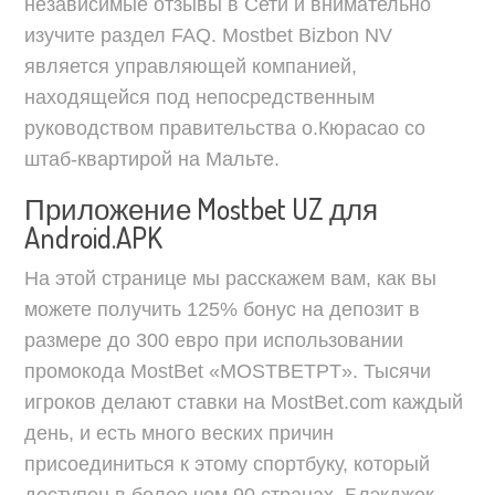
независимые отзывы в Сети и внимательно
изучите раздел FAQ. Mostbet Bizbon NV
является управляющей компанией,
находящейся под непосредственным
руководством правительства о.Кюрасао со
штаб-квартирой на Мальте.
Приложение Mostbet UZ для
Android.APK
На этой странице мы расскажем вам, как вы
можете получить 125% бонус на депозит в
размере до 300 евро при использовании
промокода MostBet «MOSTBETPT». Тысячи
игроков делают ставки на MostBet.com каждый
день, и есть много веских причин
присоединиться к этому спортбуку, который