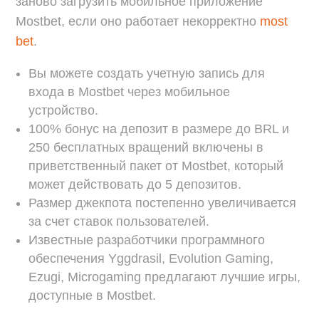
заново загрузить мобильное приложение
Mostbet, если оно работает некорректно
most
bet
.
Вы можете создать учетную запись для
входа в Mostbet через мобильное
устройство.
100% бонус на депозит в размере до BRL и
250 бесплатных вращений включены в
приветственный пакет от Mostbet, который
может действовать до 5 депозитов.
Размер джекпота постепенно увеличивается
за счет ставок пользователей.
Известные разработчики программного
обеспечения Yggdrasil, Evolution Gaming,
Ezugi, Microgaming предлагают лучшие игры,
доступные в Mostbet.