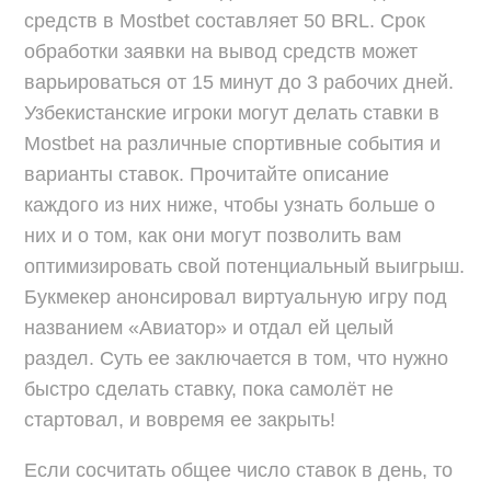
средств в Mostbet составляет 50 BRL. Срок
обработки заявки на вывод средств может
варьироваться от 15 минут до 3 рабочих дней.
Узбекистанские игроки могут делать ставки в
Mostbet на различные спортивные события и
варианты ставок. Прочитайте описание
каждого из них ниже, чтобы узнать больше о
них и о том, как они могут позволить вам
оптимизировать свой потенциальный выигрыш.
Букмекер анонсировал виртуальную игру под
названием «Авиатор» и отдал ей целый
раздел. Суть ее заключается в том, что нужно
быстро сделать ставку, пока самолёт не
стартовал, и вовремя ее закрыть!
Если сосчитать общее число ставок в день, то