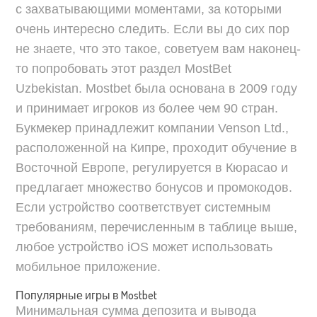
с захватывающими моментами, за которыми
очень интересно следить. Если вы до сих пор
не знаете, что это такое, советуем вам наконец-
то попробовать этот раздел MostBet
Uzbekistan. Mostbet была основана в 2009 году
и принимает игроков из более чем 90 стран.
Букмекер принадлежит компании Venson Ltd.,
расположенной на Кипре, проходит обучение в
Восточной Европе, регулируется в Кюрасао и
предлагает множество бонусов и промокодов.
Если устройство соответствует системным
требованиям, перечисленным в таблице выше,
любое устройство iOS может использовать
мобильное приложение.
Популярные игры в Mostbet
Минимальная сумма депозита и вывода