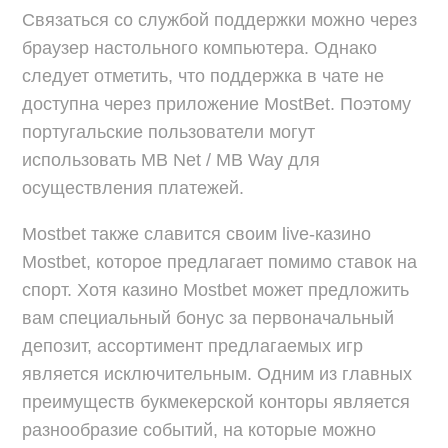
Связаться со службой поддержки можно через
браузер настольного компьютера. Однако
следует отметить, что поддержка в чате не
доступна через приложение MostBet. Поэтому
португальские пользователи могут
использовать MB Net / MB Way для
осуществления платежей.
Mostbet также славится своим live-казино
Mostbet, которое предлагает помимо ставок на
спорт. Хотя казино Mostbet может предложить
вам специальный бонус за первоначальный
депозит, ассортимент предлагаемых игр
является исключительным. Одним из главных
преимуществ букмекерской конторы является
разнообразие событий, на которые можно