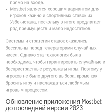
прямо на входе.
Mostbet является хорошим вариантом для
игроков казино и спортивных ставок из
Узбекистана, поскольку в итоге предлагает
ряд преимуществ и мало недостатков.
Системы и стратегии ставок оказались
бессильны перед генераторами случайных
чисел. Однако эта технология была
необходима, чтобы гарантировать случайные и
беспристрастные результаты игры. Поэтому у
игроков не было другого выбора, кроме как
бросить игру и наслаждаться любимым
игровым процессом.
Обновление приложения Mostbet
до последней версии 2023