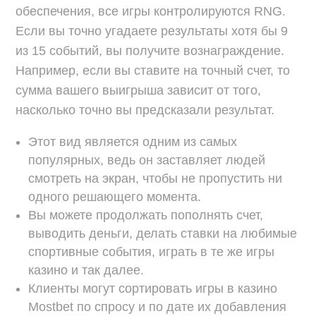
обеспечения, все игры контролируются RNG.
Если вы точно угадаете результаты хотя бы 9
из 15 событий, вы получите вознаграждение.
Например, если вы ставите на точный счет, то
сумма вашего выигрыша зависит от того,
насколько точно вы предсказали результат.
Этот вид является одним из самых
популярных, ведь он заставляет людей
смотреть на экран, чтобы не пропустить ни
одного решающего момента.
Вы можете продолжать пополнять счет,
выводить деньги, делать ставки на любимые
спортивные события, играть в те же игры
казино и так далее.
Клиенты могут сортировать игры в казино
Mostbet по спросу и по дате их добавления