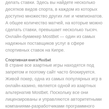
делать ставки. Здесь вы найдете несколько
десятков видов спорта, в каждом из которых
доступно множество других лиг и чемпионатов.
А общее количество матчей, на которые можно
сделать ставки, превышает несколько тысяч.
Онлайн-букмекер MostBet — один из самых
надежных поставщиков услуг в сфере
спортивных ставок на Кипре.
Спортивная книга Mostbet
В стране все азартные игры находятся под
запретом и поэтому сайт часто блокируется.
Живой покер, одна из самых популярных игр в
онлайн-казино, является одной из азартных
альтернатив Mostbet. Поскольку все они
лицензированы и управляются авторитетными
компаниями-разработчиками программного