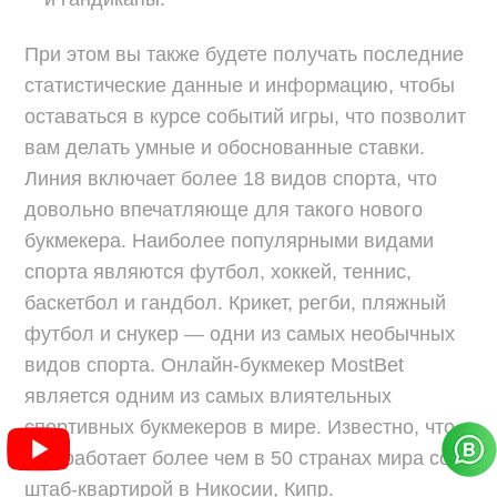
При этом вы также будете получать последние
статистические данные и информацию, чтобы
оставаться в курсе событий игры, что позволит
вам делать умные и обоснованные ставки.
Линия включает более 18 видов спорта, что
довольно впечатляюще для такого нового
букмекера. Наиболее популярными видами
спорта являются футбол, хоккей, теннис,
баскетбол и гандбол. Крикет, регби, пляжный
футбол и снукер — одни из самых необычных
видов спорта. Онлайн-букмекер MostBet
является одним из самых влиятельных
спортивных букмекеров в мире. Известно, что
она работает более чем в 50 странах мира со
штаб-квартирой в Никосии, Кипр.