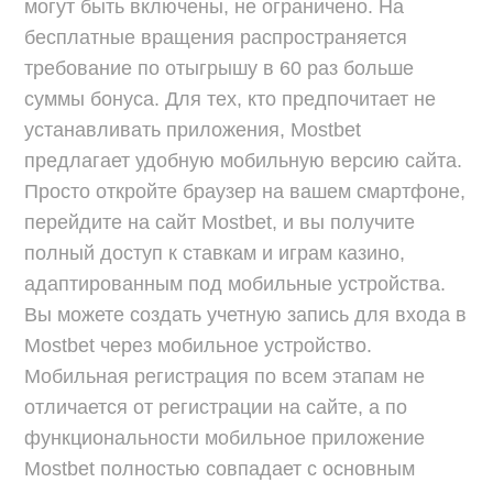
могут быть включены, не ограничено. На
бесплатные вращения распространяется
требование по отыгрышу в 60 раз больше
суммы бонуса. Для тех, кто предпочитает не
устанавливать приложения, Mostbet
предлагает удобную мобильную версию сайта.
Просто откройте браузер на вашем смартфоне,
перейдите на сайт Mostbet, и вы получите
полный доступ к ставкам и играм казино,
адаптированным под мобильные устройства.
Вы можете создать учетную запись для входа в
Mostbet через мобильное устройство.
Мобильная регистрация по всем этапам не
отличается от регистрации на сайте, а по
функциональности мобильное приложение
Mostbet полностью совпадает с основным