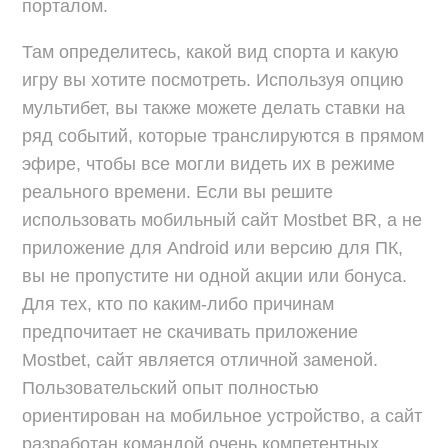
порталом.
Там определитесь, какой вид спорта и какую
игру вы хотите посмотреть. Используя опцию
мультибет, вы также можете делать ставки на
ряд событий, которые транслируются в прямом
эфире, чтобы все могли видеть их в режиме
реального времени. Если вы решите
использовать мобильный сайт Mostbet BR, а не
приложение для Android или версию для ПК,
вы не пропустите ни одной акции или бонуса.
Для тех, кто по каким-либо причинам
предпочитает не скачивать приложение
Mostbet, сайт является отличной заменой.
Пользовательский опыт полностью
ориентирован на мобильное устройство, а сайт
разработан командой очень компетентных