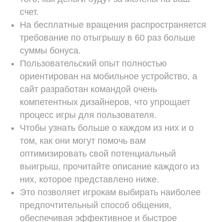
счет.
На бесплатные вращения распространяется
требование по отыгрышу в 60 раз больше
суммы бонуса.
Пользовательский опыт полностью
ориентирован на мобильное устройство, а
сайт разработан командой очень
компетентных дизайнеров, что упрощает
процесс игры для пользователя.
Чтобы узнать больше о каждом из них и о
том, как они могут помочь вам
оптимизировать свой потенциальный
выигрыш, прочитайте описание каждого из
них, которое представлено ниже.
Это позволяет игрокам выбирать наиболее
предпочтительный способ общения,
обеспечивая эффективное и быстрое