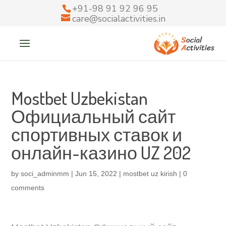
+91-98 91 92 96 95
care@socialactivities.in
Mostbet Uzbekistan
Официальный сайт
спортивных ставок и
онлайн-казино UZ 202
by
soci_adminmm
|
Jun 15, 2022
|
mostbet uz kirish
|
0
comments