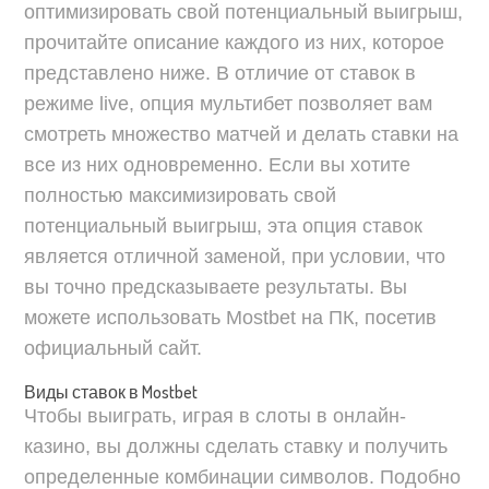
оптимизировать свой потенциальный выигрыш,
прочитайте описание каждого из них, которое
представлено ниже. В отличие от ставок в
режиме live, опция мультибет позволяет вам
смотреть множество матчей и делать ставки на
все из них одновременно. Если вы хотите
полностью максимизировать свой
потенциальный выигрыш, эта опция ставок
является отличной заменой, при условии, что
вы точно предсказываете результаты. Вы
можете использовать Mostbet на ПК, посетив
официальный сайт.
Виды ставок в Mostbet
Чтобы выиграть, играя в слоты в онлайн-
казино, вы должны сделать ставку и получить
определенные комбинации символов. Подобно