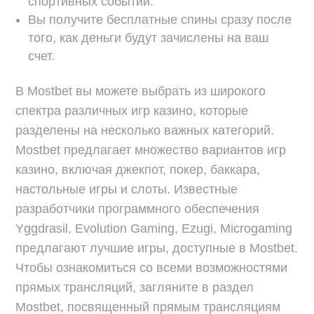
спортивных событий.
Вы получите бесплатные спины сразу после
того, как деньги будут зачислены на ваш
счет.
В Mostbet вы можете выбрать из широкого
спектра различных игр казино, которые
разделены на несколько важных категорий.
Mostbet предлагает множество вариантов игр
казино, включая джекпот, покер, баккара,
настольные игры и слоты. Известные
разработчики программного обеспечения
Yggdrasil, Evolution Gaming, Ezugi, Microgaming
предлагают лучшие игры, доступные в Mostbet.
Чтобы ознакомиться со всеми возможностями
прямых трансляций, загляните в раздел
Mostbet, посвященный прямым трансляциям