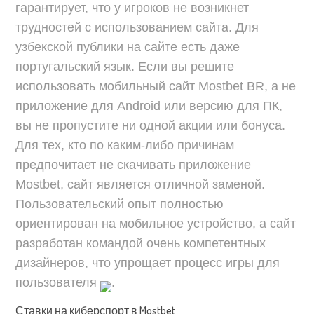
гарантирует, что у игроков не возникнет
трудностей с использованием сайта. Для
узбекской публики на сайте есть даже
португальский язык. Если вы решите
использовать мобильный сайт Mostbet BR, а не
приложение для Android или версию для ПК,
вы не пропустите ни одной акции или бонуса.
Для тех, кто по каким-либо причинам
предпочитает не скачивать приложение
Mostbet, сайт является отличной заменой.
Пользовательский опыт полностью
ориентирован на мобильное устройство, а сайт
разработан командой очень компетентных
дизайнеров, что упрощает процесс игры для
пользователя
.
Ставки на киберспорт в Mostbet