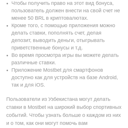
Чтобы получить право на этот вид бонуса,
пользователь должен внести на свой счет не
менее 50 BRL в криптовалютах.
Кроме того, с помощью приложения можно
делать ставки, пополнять счет, делая
депозит, выводить деньги, отыгрывать
приветственные бонусы и т.д.
Во время просмотра игры вы можете делать
различные ставки.
Приложение Mostbet для смартфонов
доступно как для устройств на базе Android,
так и для iOS.
Пользователи из Узбекистана могут делать
ставки в Mostbet на широкий выбор спортивных
событий. Чтобы узнать больше о каждом из них
и о том, как они могут помочь вам