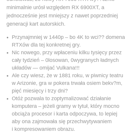
minimalnie urósł względem RX 6900XT, a
jednocześnie jest mniejszy z nawet poprzedniej
generacji kart autorskich.
Przynajmniej w 1440p – bo 4K to wci?? domena
RTXów dla tej konkretnej gry.
Nic nowego, przy wpłaceniu kilku tysięcy przez
cały tydzień – 0losowan, 0wygranych ładnych
układów — omijać Vulkana!!!
Ale czy wiesz, że w 1881 roku, w piwnicy teatru
w Arizonie, gra w pokera trwała osiem bekv?m,
pięć miesięcy i trzy dni?
Otóż pozwala to zoptymalizować działanie
komputera – jeżeli gramy w tytuł, który mocno
obciąża procesor i karta odpoczywa, to lepiej
aby ona zajmowała się przechwytywaniem
i kompresowaniem obrazu.