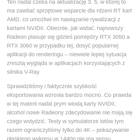
Ten nadal czeka na aktualizację 3. 5, w której to
ma zawitać sprzętowe wsparcie dla rdzeni RT kart
AMD, co umożliwi im nawiązanie rywalizacji z
kartami NVIDII. Obecnie, jak widać, najnowszy
Radeon plasuje się gdzieś pomiędzy RTX 3050 a
RTX 3060 w przypadku tej, dosyć popularnej
aplikacji do renderingu – niewiele lepiej sytuacja
zresztą wygląda w aplikacjach korzystających z
silnika V-Ray.
Sprawdziliśmy i faktycznie szybkość
eksportowania wzrosła bardzo mocno. Co prawda
w tej materii nadal prym wiodą karty NVIDII,
alcohol nowe Radeony zdecydowanie nie mają się
czego wstydzić. Testy w symulatorze lotów tym
razem ograniczyliśmy tylko do 4K – pokazywanie
płaskiego wykresu w 1440p nie ma sensu.