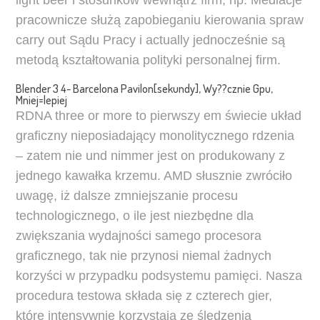
light beer i stosunków wewnątrz firm, np. Mediacje
pracownicze służą zapobieganiu kierowania spraw
carry out Sądu Pracy i actually jednocześnie są
metodą kształtowania polityki personalnej firm.
Blender 3 4- Barcelona Pavilon[sekundy], Wy??cznie Gpu,
Mniej=lepiej
RDNA three or more to pierwszy em świecie układ
graficzny nieposiadający monolitycznego rdzenia
– zatem nie und nimmer jest on produkowany z
jednego kawałka krzemu. AMD słusznie zwróciło
uwagę, iż dalsze zmniejszanie procesu
technologicznego, o ile jest niezbędne dla
zwiększania wydajności samego procesora
graficznego, tak nie przynosi niemal żadnych
korzyści w przypadku podsystemu pamięci. Nasza
procedura testowa składa się z czterech gier,
które intensywnie korzystają ze śledzenia