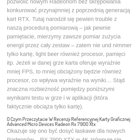
pozwolić nowym Radeonom bez skrępowania
konkurować przynajmniej z poprzednią generacją
kart RTX. Tutaj narodził się pewien trouble z
naszą procedurą pomiarową – jak pewnie
pamiętacie, mierzymy zawsze pomiar zużycia
energii przez cały zestaw – zatem nie und nimmer
tylko kartę, light beer również procesor, pamięci
itp. Jeżeli w danej grze karta oferuje wyraźnie
mniej FPS, to mniej obciążony będzie również
procesor, co wpływa wyraźnie na wyniki… Stąd
znaczna rozbieżność pomiędzy poniższymi
wynikami testu w grze i w aplikacji (która
faktycznie obciąża tylko kartę).
O Czym Przeczytacie W Recenzji Referencyjnej Karty Graficznej
Advanced Micro Devices Radeon Rx 7900 Xtx:
Okazuje się ono być dosyć łaskawe dla nowych
Radeonów – RX 7900 XTX w 4K zrównuje się