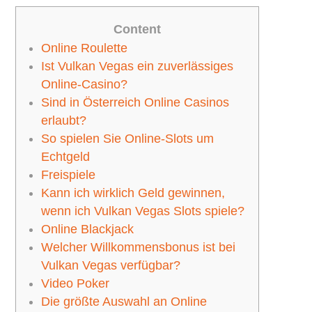
Content
Online Roulette
Ist Vulkan Vegas ein zuverlässiges
Online-Casino?
Sind in Österreich Online Casinos
erlaubt?
So spielen Sie Online-Slots um
Echtgeld
Freispiele
Kann ich wirklich Geld gewinnen,
wenn ich Vulkan Vegas Slots spiele?
Online Blackjack
Welcher Willkommensbonus ist bei
Vulkan Vegas verfügbar?
Video Poker
Die größte Auswahl an Online