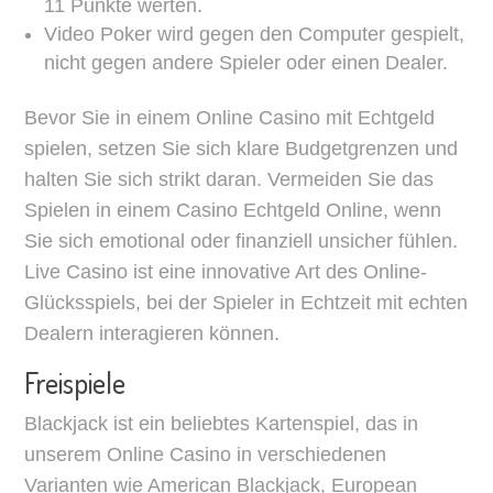
11 Punkte werten.
Video Poker wird gegen den Computer gespielt,
nicht gegen andere Spieler oder einen Dealer.
Bevor Sie in einem Online Casino mit Echtgeld
spielen, setzen Sie sich klare Budgetgrenzen und
halten Sie sich strikt daran. Vermeiden Sie das
Spielen in einem Casino Echtgeld Online, wenn
Sie sich emotional oder finanziell unsicher fühlen.
Live Casino ist eine innovative Art des Online-
Glücksspiels, bei der Spieler in Echtzeit mit echten
Dealern interagieren können.
Freispiele
Blackjack ist ein beliebtes Kartenspiel, das in
unserem Online Casino in verschiedenen
Varianten wie American Blackjack, European