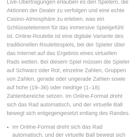
Live-Übertragungen erlauben es den Spielern, die
Aktionen der Dealer zu verfolgen und eine echte
Casino-Atmosphäre zu erleben, was ein
Schlüsselelement für das immersive Spielgefühl
ist. Online-Roulette ist eine digitale Variante des
traditionellen Roulettespiels, bei der Spieler über
das Internet auf das Ergebnis eines virtuellen
Rads wetten. Bei diesem Spiel müssen die Spieler
auf Schwarz oder Rot, einzelne Zahlen, Gruppen
von Zahlen, gerade oder ungerade Zahlen sowie
auf hohe (19–36) oder niedrige (1–18)
Zahlenbereiche setzen. Im Online-Format dreht
sich das Rad automatisch, und der virtuelle Ball
bewegt sich entgegengesetzt entlang des Randes.
Im Online-Format dreht sich das Rad
automatisch, und der virtuelle Ball bewegt sich