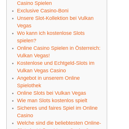
Casino Spielen
Exclusive Casino-Boni
Unsere Slot-Kollektion bei Vulkan
Vegas
Wo kann ich kostenlose Slots
spielen?
Online Casino Spielen in Österreich:
Vulkan Vegas!
Kostenlose und Echtgeld-Slots im
Vulkan Vegas Casino
Angebot in unserem Online
Spielothek
Online Slots bei Vulkan Vegas
Wie man Slots kostenlos spielt
Sicheres und faires Spiel im Online
Casino
Welche sind die beliebtesten Online-