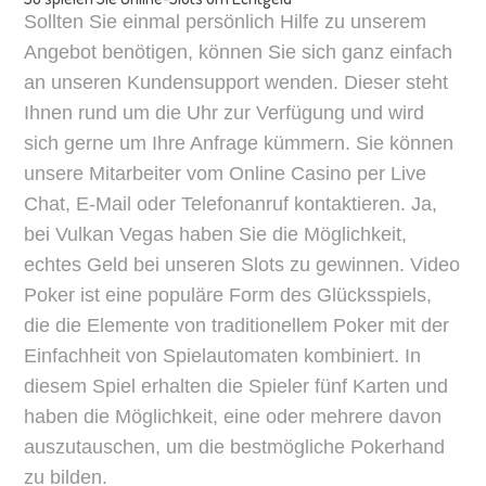
Sollten Sie einmal persönlich Hilfe zu unserem
Angebot benötigen, können Sie sich ganz einfach
an unseren Kundensupport wenden. Dieser steht
Ihnen rund um die Uhr zur Verfügung und wird
sich gerne um Ihre Anfrage kümmern. Sie können
unsere Mitarbeiter vom Online Casino per Live
Chat, E-Mail oder Telefonanruf kontaktieren. Ja,
bei Vulkan Vegas haben Sie die Möglichkeit,
echtes Geld bei unseren Slots zu gewinnen. Video
Poker ist eine populäre Form des Glücksspiels,
die die Elemente von traditionellem Poker mit der
Einfachheit von Spielautomaten kombiniert. In
diesem Spiel erhalten die Spieler fünf Karten und
haben die Möglichkeit, eine oder mehrere davon
auszutauschen, um die bestmögliche Pokerhand
zu bilden.