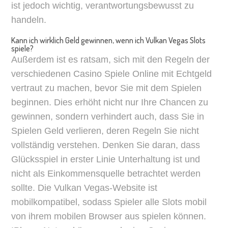
ist jedoch wichtig, verantwortungsbewusst zu
handeln.
Kann ich wirklich Geld gewinnen, wenn ich Vulkan Vegas Slots
spiele?
Außerdem ist es ratsam, sich mit den Regeln der
verschiedenen Casino Spiele Online mit Echtgeld
vertraut zu machen, bevor Sie mit dem Spielen
beginnen. Dies erhöht nicht nur Ihre Chancen zu
gewinnen, sondern verhindert auch, dass Sie in
Spielen Geld verlieren, deren Regeln Sie nicht
vollständig verstehen. Denken Sie daran, dass
Glücksspiel in erster Linie Unterhaltung ist und
nicht als Einkommensquelle betrachtet werden
sollte. Die Vulkan Vegas-Website ist
mobilkompatibel, sodass Spieler alle Slots mobil
von ihrem mobilen Browser aus spielen können.