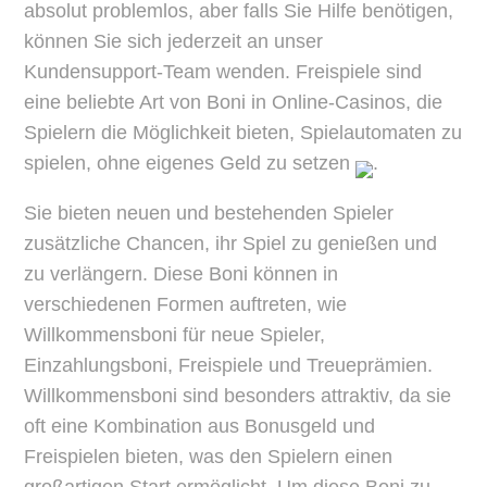
absolut problemlos, aber falls Sie Hilfe benötigen,
können Sie sich jederzeit an unser
Kundensupport-Team wenden. Freispiele sind
eine beliebte Art von Boni in Online-Casinos, die
Spielern die Möglichkeit bieten, Spielautomaten zu
spielen, ohne eigenes Geld zu setzen
.
Sie bieten neuen und bestehenden Spieler
zusätzliche Chancen, ihr Spiel zu genießen und
zu verlängern. Diese Boni können in
verschiedenen Formen auftreten, wie
Willkommensboni für neue Spieler,
Einzahlungsboni, Freispiele und Treueprämien.
Willkommensboni sind besonders attraktiv, da sie
oft eine Kombination aus Bonusgeld und
Freispielen bieten, was den Spielern einen