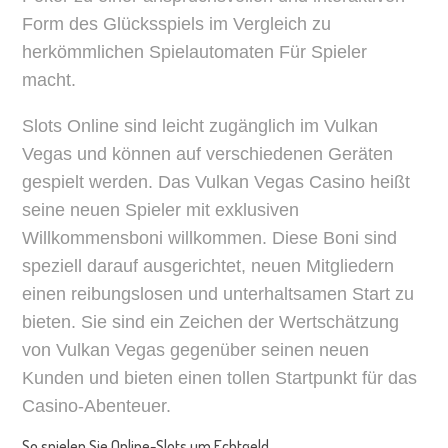
Form des Glücksspiels im Vergleich zu
herkömmlichen Spielautomaten Für Spieler
macht.
Slots Online sind leicht zugänglich im Vulkan
Vegas und können auf verschiedenen Geräten
gespielt werden. Das Vulkan Vegas Casino heißt
seine neuen Spieler mit exklusiven
Willkommensboni willkommen. Diese Boni sind
speziell darauf ausgerichtet, neuen Mitgliedern
einen reibungslosen und unterhaltsamen Start zu
bieten. Sie sind ein Zeichen der Wertschätzung
von Vulkan Vegas gegenüber seinen neuen
Kunden und bieten einen tollen Startpunkt für das
Casino-Abenteuer.
So spielen Sie Online-Slots um Echtgeld