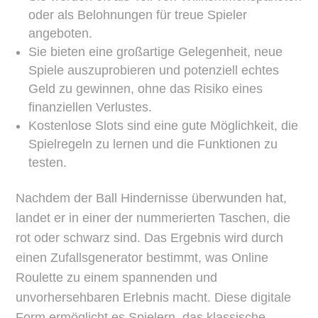
oder als Belohnungen für treue Spieler
angeboten.
Sie bieten eine großartige Gelegenheit, neue
Spiele auszuprobieren und potenziell echtes
Geld zu gewinnen, ohne das Risiko eines
finanziellen Verlustes.
Kostenlose Slots sind eine gute Möglichkeit, die
Spielregeln zu lernen und die Funktionen zu
testen.
Nachdem der Ball Hindernisse überwunden hat,
landet er in einer der nummerierten Taschen, die
rot oder schwarz sind. Das Ergebnis wird durch
einen Zufallsgenerator bestimmt, was Online
Roulette zu einem spannenden und
unvorhersehbaren Erlebnis macht. Diese digitale
Form ermöglicht es Spielern, das klassische