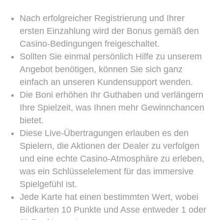
Nach erfolgreicher Registrierung und Ihrer
ersten Einzahlung wird der Bonus gemäß den
Casino-Bedingungen freigeschaltet.
Sollten Sie einmal persönlich Hilfe zu unserem
Angebot benötigen, können Sie sich ganz
einfach an unseren Kundensupport wenden.
Die Boni erhöhen Ihr Guthaben und verlängern
Ihre Spielzeit, was Ihnen mehr Gewinnchancen
bietet.
Diese Live-Übertragungen erlauben es den
Spielern, die Aktionen der Dealer zu verfolgen
und eine echte Casino-Atmosphäre zu erleben,
was ein Schlüsselelement für das immersive
Spielgefühl ist.
Jede Karte hat einen bestimmten Wert, wobei
Bildkarten 10 Punkte und Asse entweder 1 oder