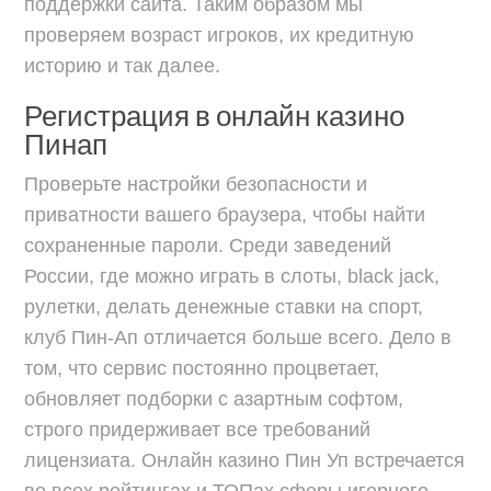
поддержки сайта. Таким образом мы
проверяем возраст игроков, их кредитную
историю и так далее.
Регистрация в онлайн казино
Пинап
Проверьте настройки безопасности и
приватности вашего браузера, чтобы найти
сохраненные пароли. Среди заведений
России, где можно играть в слоты, black jack,
рулетки, делать денежные ставки на спорт,
клуб Пин-Ап отличается больше всего. Дело в
том, что сервис постоянно процветает,
обновляет подборки с азартным софтом,
строго придерживает все требований
лицензиата. Онлайн казино Пин Уп встречается