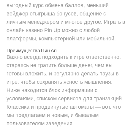
выгодный курс обмена баллов, меньший
вейджер отыгрыша бонусов, общение с
личным менеджером и многое другое. Играть в
онлайн казино Pin Up можно с любой
платформы, компьютерной или мобильной.
Преимущества Пин Ап
Важно всегда подходить к игре ответственно,
стараясь не тратить больше денег, чем вы
готовы вложить, и регулярно делать паузы в
игре, чтобы сохранять ясность мышления.
Ниже находится блок информации с
условиями, списком сервисов для транзакций.
Классика и продвинутые автоматы — вот, что
мы предлагаем и новым, и бывалым
пользователям заведения.