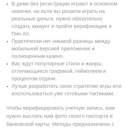
В демо без регистрации играют в основном
новички, но если вы решили играть на
реальные деньги, нужно обязательно
создать аккаунт и пройти верификацию в
Пин Ап.
Практически нет никакой разницы между
мобильной версией приложения и
полноценным казино.
Вас ждут популярные стили и жанры,
отличающиеся графикой, геймплеем и
процентом отдачи.
Лучше разработать свою стратегию игры или
воспользоваться уже готовыми тактиками.
Чтобы верифицировать учетную запись, вам
нужно выслать нам фото своего паспорта и
банковской карты. Методы предназначены с