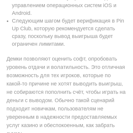
управлением операционных систем iOS и
Android.
Следующим шагом будет верификация в Pin
Up Club, которую рекомендуется сделать
сразу, поскольку вывод выигрыша будет
ограничен лимитами.
Демки позволяют оценить софт, опробовать
уровень отдачи и волатильность. Это отличная
возможность для тех игроков, которые по
какой-то причине не хотят выводить выигрыш,
не собираются пополнить счёт, чтобы играть на
деньги с выводом. Обычно такой сценарий
подходит новичкам, пользователям не
уверенным в надежности предоставляемых
услуг казино и обеспокоенным, как забрать