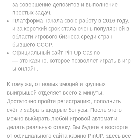
за совершение депозитов и выполнение
простых задач.
Платформа начала свою работу в 2016 году,
и за короткий срок стала очень популярной в
области игрового бизнеса среди стран
бывшего СССР.
Официальный сайт Pin Up Casino
— это казино, которое позволяет играть в игр
ы онлайн.
К тому же, от новых эмоций и крупных
выигрышей отделяет всего 2 минуты.
Достаточно пройти регистрацию, пополнить
счёт и забрать щедрые бонусы. После этого
можно выбирать любой игровой автомат и
делать реальную ставку. Вы будете в восторге
от официального сайта казино PinUP, здесь все