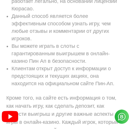
работает легально, на основании лицензии
Кюрасао.
Данный способ является более
эффективным способом узнать игру, чем
любые отзывы и комментарии от других
игроков.
Вы можете играть в слоты с
гарантированным выигрышем в онлайн-
казино Пин Ап в безопасности.
Клиентам открыт доступ к информации о
предстоящих и текущих акциях, она
находится на официальном сайте Пин-Ап.
Кроме того, на сайте есть информация о том,
как начать игру, как сделать депозит, как
вывести выигрыш и другие важные аспекты
игры в онлайн-казино. Каждый игрок, который