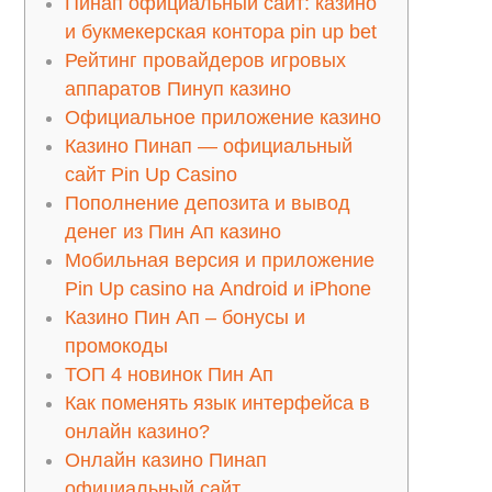
Пинап официальный сайт: казино
и букмекерская контора pin up bet
Рейтинг провайдеров игровых
аппаратов Пинуп казино
Официальное приложение казино
Казино Пинап — официальный
сайт Pin Up Casino
Пополнение депозита и вывод
денег из Пин Ап казино
Мобильная версия и приложение
Pin Up casino на Android и iPhone
Казино Пин Ап – бонусы и
промокоды
ТОП 4 новинок Пин Ап
Как поменять язык интерфейса в
онлайн казино?
Онлайн казино Пинап
официальный сайт