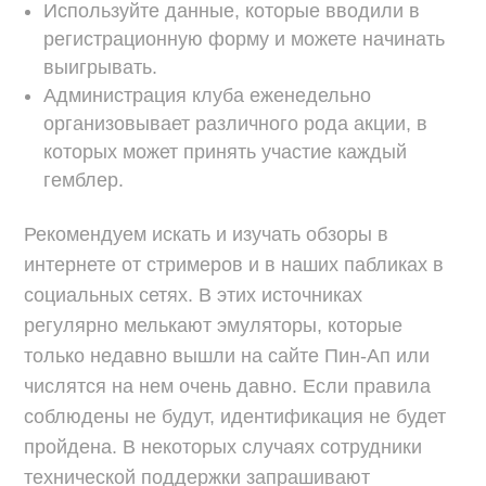
Используйте данные, которые вводили в
регистрационную форму и можете начинать
выигрывать.
Администрация клуба еженедельно
организовывает различного рода акции, в
которых может принять участие каждый
гемблер.
Рекомендуем искать и изучать обзоры в
интернете от стримеров и в наших пабликах в
социальных сетях. В этих источниках
регулярно мелькают эмуляторы, которые
только недавно вышли на сайте Пин-Ап или
числятся на нем очень давно. Если правила
соблюдены не будут, идентификация не будет
пройдена. В некоторых случаях сотрудники
технической поддержки запрашивают