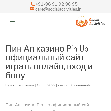
+91-98 91 92 96 95
care@socialactivities.in
Пин Ап казино Pin Up
официальный сайт️
играть онлайн, вход и
бону
by
soci_adminmm
|
Oct 5, 2022
|
casino
|
0 comments
Пин Ап казино Pin Up официальный сайт️