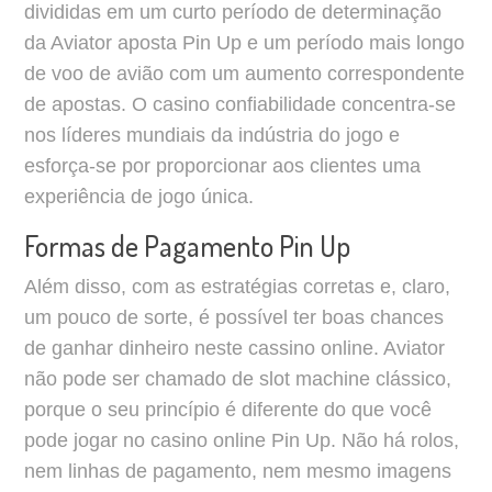
divididas em um curto período de determinação
da Aviator aposta Pin Up e um período mais longo
de voo de avião com um aumento correspondente
de apostas. O casino confiabilidade concentra-se
nos líderes mundiais da indústria do jogo e
esforça-se por proporcionar aos clientes uma
experiência de jogo única.
Formas de Pagamento Pin Up
Além disso, com as estratégias corretas e, claro,
um pouco de sorte, é possível ter boas chances
de ganhar dinheiro neste cassino online. Aviator
não pode ser chamado de slot machine clássico,
porque o seu princípio é diferente do que você
pode jogar no casino online Pin Up. Não há rolos,
nem linhas de pagamento, nem mesmo imagens