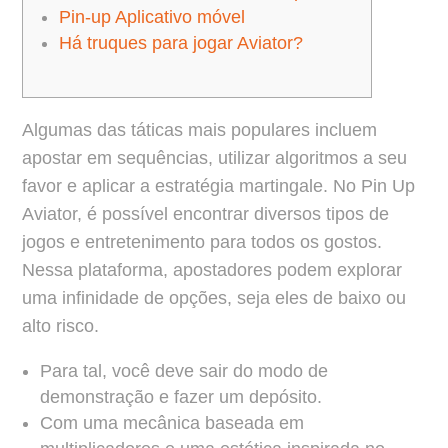
Pin-up Aplicativo móvel
Há truques para jogar Aviator?
Algumas das táticas mais populares incluem
apostar em sequências, utilizar algoritmos a seu
favor e aplicar a estratégia martingale. No Pin Up
Aviator, é possível encontrar diversos tipos de
jogos e entretenimento para todos os gostos.
Nessa plataforma, apostadores podem explorar
uma infinidade de opções, seja eles de baixo ou
alto risco.
Para tal, você deve sair do modo de
demonstração e fazer um depósito.
Com uma mecânica baseada em