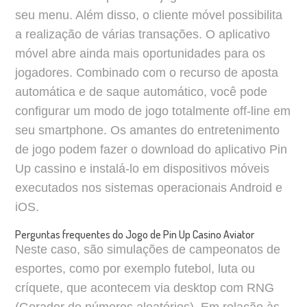
seu menu. Além disso, o cliente móvel possibilita
a realização de várias transações. O aplicativo
móvel abre ainda mais oportunidades para os
jogadores. Combinado com o recurso de aposta
automática e de saque automático, você pode
configurar um modo de jogo totalmente off-line em
seu smartphone. Os amantes do entretenimento
de jogo podem fazer o download do aplicativo Pin
Up cassino e instalá-lo em dispositivos móveis
executados nos sistemas operacionais Android e
iOS.
Perguntas frequentes do Jogo de Pin Up Casino Aviator
Neste caso, são simulações de campeonatos de
esportes, como por exemplo futebol, luta ou
críquete, que acontecem via desktop com RNG