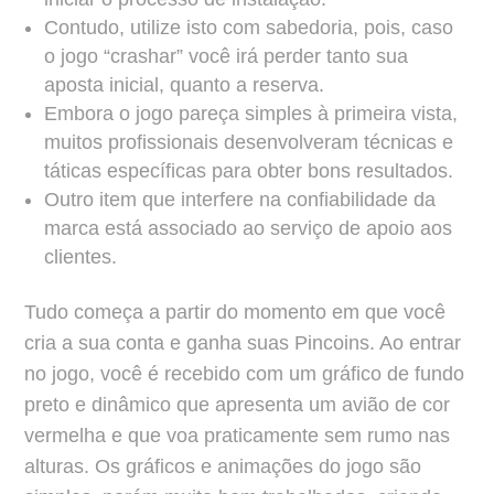
Contudo, utilize isto com sabedoria, pois, caso
o jogo “crashar” você irá perder tanto sua
aposta inicial, quanto a reserva.
Embora o jogo pareça simples à primeira vista,
muitos profissionais desenvolveram técnicas e
táticas específicas para obter bons resultados.
Outro item que interfere na confiabilidade da
marca está associado ao serviço de apoio aos
clientes.
Tudo começa a partir do momento em que você
cria a sua conta e ganha suas Pincoins. Ao entrar
no jogo, você é recebido com um gráfico de fundo
preto e dinâmico que apresenta um avião de cor
vermelha e que voa praticamente sem rumo nas
alturas. Os gráficos e animações do jogo são