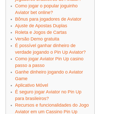
Como jogar o popular joguinho
Aviator bet online?
Bônus para jogadores de Aviator
Ajuste de Apostas Duplas
Roleta e Jogos de Cartas
Versão Demo gratuita
É possível ganhar dinheiro de
verdade jogando o Pin Up Aviator?
Como jogar Aviator Pin Up casino
passo a passo
Ganhe dinheiro jogando o Aviator
Game
Aplicativo Móvel
É seguro jogar Aviator no Pin Up
para brasileiros?
Recursos e funcionalidades do Jogo
Aviator em um Cassino Pin Up