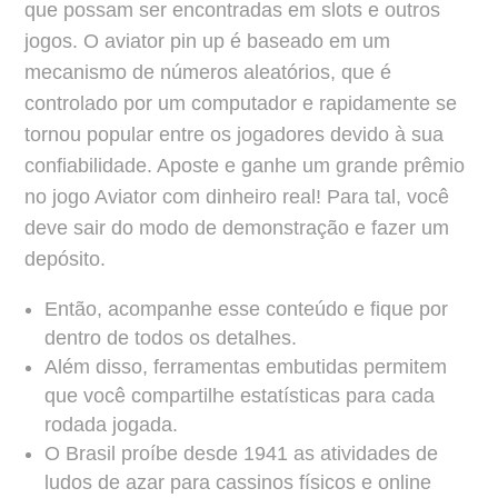
que possam ser encontradas em slots e outros
jogos. O aviator pin up é baseado em um
mecanismo de números aleatórios, que é
controlado por um computador e rapidamente se
tornou popular entre os jogadores devido à sua
confiabilidade. Aposte e ganhe um grande prêmio
no jogo Aviator com dinheiro real! Para tal, você
deve sair do modo de demonstração e fazer um
depósito.
Então, acompanhe esse conteúdo e fique por
dentro de todos os detalhes.
Além disso, ferramentas embutidas permitem
que você compartilhe estatísticas para cada
rodada jogada.
O Brasil proíbe desde 1941 as atividades de
ludos de azar para cassinos físicos e online