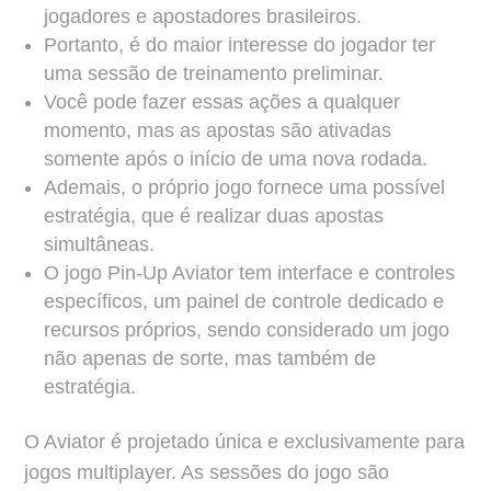
jogadores e apostadores brasileiros.
Portanto, é do maior interesse do jogador ter
uma sessão de treinamento preliminar.
Você pode fazer essas ações a qualquer
momento, mas as apostas são ativadas
somente após o início de uma nova rodada.
Ademais, o próprio jogo fornece uma possível
estratégia, que é realizar duas apostas
simultâneas.
O jogo Pin-Up Aviator tem interface e controles
específicos, um painel de controle dedicado e
recursos próprios, sendo considerado um jogo
não apenas de sorte, mas também de
estratégia.
O Aviator é projetado única e exclusivamente para
jogos multiplayer. As sessões do jogo são