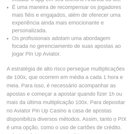
É uma maneira de recompensar os jogadores
mais fiéis e engajados, além de oferecer uma
experiência ainda mais emocionante e
personalizada.
Os profissionais adotam uma abordagem
focada no gerenciamento de suas apostas ao
jogar Pin Up Aviator.
A estratégia de alto risco persegue multiplicações
de 100x, que ocorrem em média a cada 1 hora e
meia. Para isso, é necessário acompanhar as
apostas e começar a apostar quando fizer 1h ou
mais da última multiplicação 100x. Para depositar
no Aviator Pin Up Casino a casa de apostas
disponibiliza diversos métodos. Assim, tanto o PIX
é uma opção, como o uso de cartões de crédito.