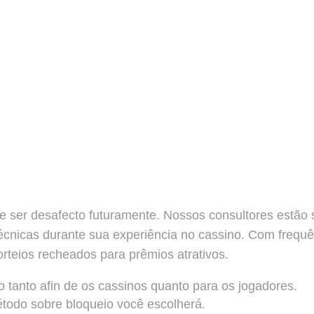
de ser desafecto futuramente. Nossos consultores estão
técnicas durante sua experiência no cassino. Com frequê
teios recheados para prêmios atrativos.
tanto afin de os cassinos quanto para os jogadores.
étodo sobre bloqueio você escolherá.