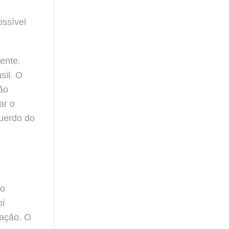
ossível
ente.
sil. O
ão
ar o
querdo do
 o
oi
zação. O