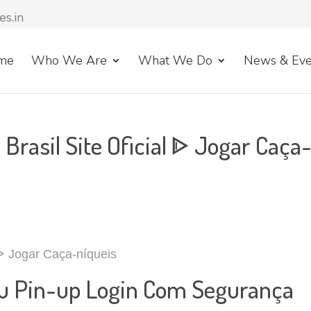
es.in
me
Who We Are
What We Do
News & Eve
Brasil Site Oficial ᐈ Jogar Caça
 ᐈ Jogar Caça-níqueis
u Pin-up Login Com Segurança