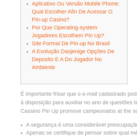
Aplicativo Ou Versão Mobile Phone:
Qual Escolher Afin De Acessar O
Pin-up Casino?
Por Que Operating-system
Jogadores Escolhem Pin Up?
Site Formal De Pin-up No Brasil
A Evolução Dasjenige Opções De
Deposito E A Do Jogador No
Ambiente
É importante frisar que o e-mail cadastrado po
à disposição para auxiliar no ano de questões 
Cassino Pin Up promove campeonatos at the sor
A segurança é uma considerável preocupação 
Apenas se certifique de pensar sobre qual m