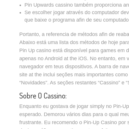
Pin Upwards cassino também proporciona an 
Se escolher jogar através do computador deve 
que baixe o programa afin de seu computad
Portanto, a referencia de métodos afin de reab
Abaixo está uma lista dos métodos de hoje para
Pin Up casino está disponível para games em d
apenas no Android at the iOS. No entanto, em 
navegador em teus dispositivos. A barra de nav
site at the inclui seções mais importantes como 
“Novidades”. As seções restantes “Cassino” e “S
Sobre O Cassino:
Enquanto eu gostava de jogar simply no Pin-U
esperado. Demorou vários dias para o qual meu
frustrante. Eu recomendo o Pin-Up Casino por su