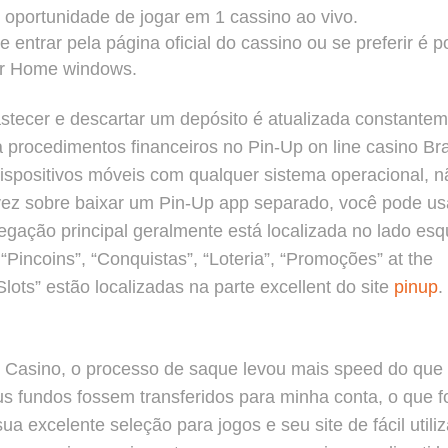
oportunidade de jogar em 1 cassino ao vivo.
entrar pela página oficial do cassino ou se preferir é p
or Home windows.
astecer e descartar um depósito é atualizada constantem
 procedimentos financeiros no Pin-Up on line casino Bra
ispositivos móveis com qualquer sistema operacional, n
vez sobre baixar um Pin-Up app separado, você pode us
egação principal geralmente está localizada no lado es
“Pincoins”, “Conquistas”, “Loteria”, “Promoções” at the
lots” estão localizadas na parte excellent do site
pinup
.
p Casino, o processo de saque levou mais speed do que
s fundos fossem transferidos para minha conta, o que f
a excelente seleção para jogos e seu site de fácil utili