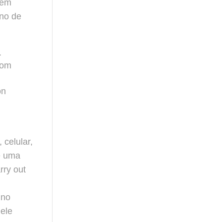
bem
ano de
.
com
on
 celular,
de uma
rry out
 no
 ele