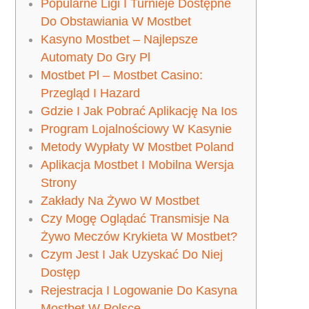
Popularne Ligi I Turnieje Dostępne
Do Obstawiania W Mostbet
Kasyno Mostbet – Najlepsze
Automaty Do Gry Pl
Mostbet Pl – Mostbet Casino:
Przegląd I Hazard
Gdzie I Jak Pobrać Aplikację Na Ios
Program Lojalnościowy W Kasynie
Metody Wypłaty W Mostbet Poland
Aplikacja Mostbet I Mobilna Wersja
Strony
Zakłady Na Żywo W Mostbet
Czy Mogę Oglądać Transmisje Na
Żywo Meczów Krykieta W Mostbet?
Czym Jest I Jak Uzyskać Do Niej
Dostęp
Rejestracja I Logowanie Do Kasyna
Mostbet W Polsce