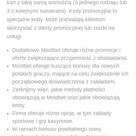
kart z taką samą wartością (3 jednego rodzaju lub
3 z kolejnymi numerami). Kody promocyjne to
specjalne kody, które pozwalają klientom
skorzystać z oferty promocyjnej lub zniżki na
usługi.
Dodatkowo Mostbet oferuje różne promocje i
oferty zwiększające przyjemność z obstawiania.
Mostbet oferuje kuszące bonusy dla nowych
polskich graczy, mające na celu zwiększenie ich
początkowego doświadczenia z zakładami.
Zerknijmy więc, jakie metody płatności
obowiązują w Mostbet oraz jakie obowiązują
limity.
Firma oferuje różne opcje, w tym zakłady
sportowe i gry kasynowe.
W ramach bonusu powitalnego nowy