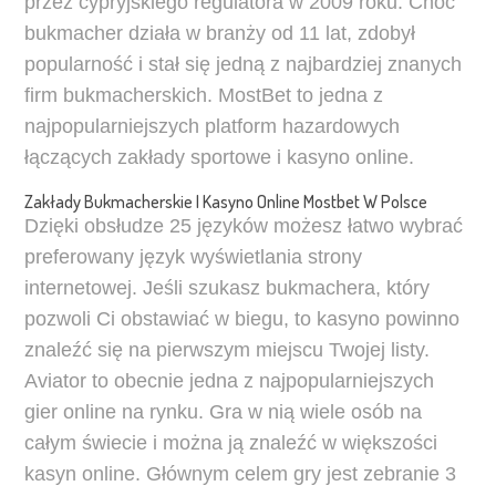
przez cypryjskiego regulatora w 2009 roku. Choć
bukmacher działa w branży od 11 lat, zdobył
popularność i stał się jedną z najbardziej znanych
firm bukmacherskich. MostBet to jedna z
najpopularniejszych platform hazardowych
łączących zakłady sportowe i kasyno online.
Zakłady Bukmacherskie I Kasyno Online Mostbet W Polsce
Dzięki obsłudze 25 języków możesz łatwo wybrać
preferowany język wyświetlania strony
internetowej. Jeśli szukasz bukmachera, który
pozwoli Ci obstawiać w biegu, to kasyno powinno
znaleźć się na pierwszym miejscu Twojej listy.
Aviator to obecnie jedna z najpopularniejszych
gier online na rynku. Gra w nią wiele osób na
całym świecie i można ją znaleźć w większości
kasyn online. Głównym celem gry jest zebranie 3