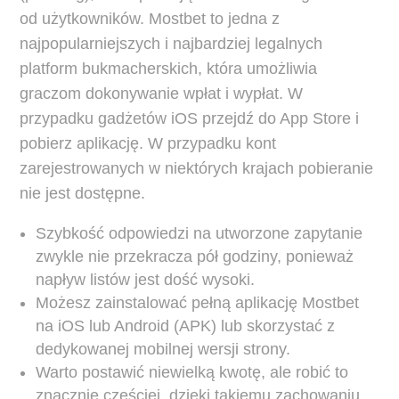
od użytkowników. Mostbet to jedna z
najpopularniejszych i najbardziej legalnych
platform bukmacherskich, która umożliwia
graczom dokonywanie wpłat i wypłat. W
przypadku gadżetów iOS przejdź do App Store i
pobierz aplikację. W przypadku kont
zarejestrowanych w niektórych krajach pobieranie
nie jest dostępne.
Szybkość odpowiedzi na utworzone zapytanie
zwykle nie przekracza pół godziny, ponieważ
napływ listów jest dość wysoki.
Możesz zainstalować pełną aplikację Mostbet
na iOS lub Android (APK) lub skorzystać z
dedykowanej mobilnej wersji strony.
Warto postawić niewielką kwotę, ale robić to
znacznie częściej, dzięki takiemu zachowaniu