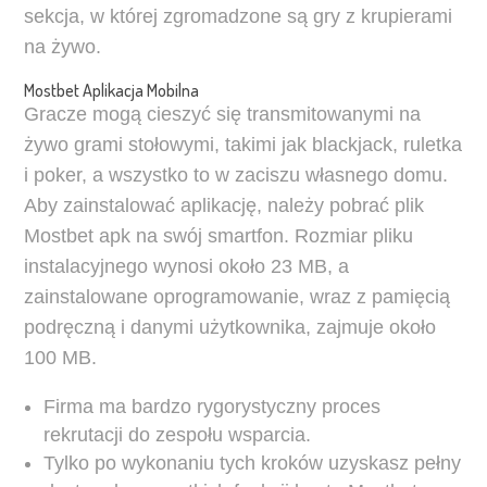
sekcja, w której zgromadzone są gry z krupierami
na żywo.
Mostbet Aplikacja Mobilna
Gracze mogą cieszyć się transmitowanymi na
żywo grami stołowymi, takimi jak blackjack, ruletka
i poker, a wszystko to w zaciszu własnego domu.
Aby zainstalować aplikację, należy pobrać plik
Mostbet apk na swój smartfon. Rozmiar pliku
instalacyjnego wynosi około 23 MB, a
zainstalowane oprogramowanie, wraz z pamięcią
podręczną i danymi użytkownika, zajmuje około
100 MB.
Firma ma bardzo rygorystyczny proces
rekrutacji do zespołu wsparcia.
Tylko po wykonaniu tych kroków uzyskasz pełny