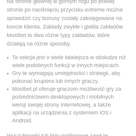
Na stronie głównej w górnym rogu po prawej
stronie po naciśnięciu przycisku extreme można
sprawdzić czy bonusy zostały zaksięgowane na
koncie klienta. Zakłady zwykłe i giełda zakładów
Mostbet to dwa różne typy zakładów, które
działają na różne sposoby.
Ta sekcja jest o wiele łatwiejsza w obsłudze niż
wiele podobnych funkcji w innych miejscach.
Gry te wymagają umiejętności i strategii, aby
pokonać krupiera lub innych graczy.
Mostbet.pl oferuje graczom możliwość gry za
pośrednictwem desktopowych i mobilnych
wersji swojej strony internetowej, a także
aplikacji na urządzenia z systemem iOS i
Android.
Wyszukiwarki lub listy mailingowe zawsze