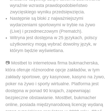
wyraźnie wzrasta prawdopodobieństwo
zwycięskiego wyniku przedsięwzięcia.
Następnie są bloki z najważniejszymi
wydarzeniami sportowymi w trybie na żywo
(Live) i przedmeczowym (Prematch).
Witryna jest dostępna w 25 językach, polscy
użytkownicy mogą wybrać dowolny język, w
którym będzie wyświetlana.
📷 Mostbet to internetowa firma bukmacherska,
która oferuje różnorodne opcje zakładów, w tym
zakłady sportowe, gry kasynowe, kasyno na żywo,
poker na żywo i sporty wirtualne. Platforma jest
dostępna w ponad 90 krajach, zapewniając
bezpieczne obstawianie. MostBet, bukmacher
online, posiada międzynarodową licencję wydaną