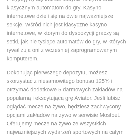
klasycznym automatom do gry. Kasyno
internetowe dzieli się na dwie najważniejsze
sekcje. Wśród nich jest klasyczne kasyno
internetowe, w którym do dyspozycji graczy są
setki, jak nie tysiące automatów do gry, w których
rywalizują oni z wcześniej zaprogramowanym
komputerem.
Dokonując pierwszego depozytu, możesz
skorzystać z niesamowitego bonusu 125% i
otrzymać dodatkowe 5 darmowych zakładów na
popularną i ekscytującą grę Aviator. Jeśli lubisz
oglądać mecze na żywo, będziesz zachwycony
opcjami zakładów na żywo w serwisie Mostbet.
Oferujemy mecze na żywo ze wszystkich
najważniejszych wydarzeń sportowych na całym