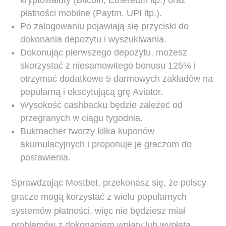
kryptowaluty (Bitcoin, Ethereum itp.) oraz
płatności mobilne (Paytm, UPI itp.).
Po zalogowaniu pojawiają się przyciski do
dokonania depozytu i wyszukiwania.
Dokonując pierwszego depozytu, możesz
skorzystać z niesamowitego bonusu 125% i
otrzymać dodatkowe 5 darmowych zakładów na
popularną i ekscytującą grę Aviator.
Wysokość cashbacku będzie zależeć od
przegranych w ciągu tygodnia.
Bukmacher tworzy kilka kuponów
akumulacyjnych i proponuje je graczom do
postawienia.
Sprawdzając Mostbet, przekonasz się, że polscy
gracze mogą korzystać z wielu popularnych
systemów płatności, więc nie będziesz miał
problemów z dokonaniem wpłaty lub wypłatą