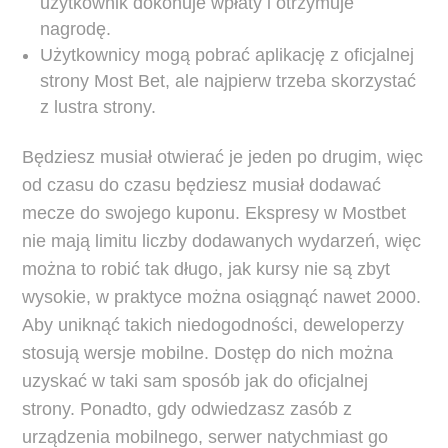
użytkownik dokonuje wpłaty i otrzymuje
nagrodę.
Użytkownicy mogą pobrać aplikację z oficjalnej
strony Most Bet, ale najpierw trzeba skorzystać
z lustra strony.
Będziesz musiał otwierać je jeden po drugim, więc
od czasu do czasu będziesz musiał dodawać
mecze do swojego kuponu. Ekspresy w Mostbet
nie mają limitu liczby dodawanych wydarzeń, więc
można to robić tak długo, jak kursy nie są zbyt
wysokie, w praktyce można osiągnąć nawet 2000.
Aby uniknąć takich niedogodności, deweloperzy
stosują wersje mobilne. Dostęp do nich można
uzyskać w taki sam sposób jak do oficjalnej
strony. Ponadto, gdy odwiedzasz zasób z
urządzenia mobilnego, serwer natychmiast go