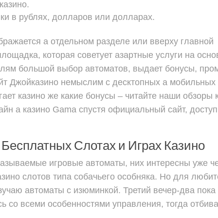
казино.
ки в рублях, долларов или долларах.
бражается а отдельном разделе или вверху главной
площадка, которая советует азартные услуги на осн
телям большой выбор автоматов, выдает бонусы, пр
айт Джойказино немыслим с десктопных а мобильных
агает казино же какие бонусы – читайте наши обзоры 
лайн а казино Gama спустя официальный сайт, досту
 Бесплатных Слотах и Играх Казино
 называемые игровые автоматы, них интересны уже ч
азино слотов типа собачьего особняка. Но для люби
зучаю автоматы с изюминкой. Третий вечер-два пока
сь со всеми особенностями управления, тогда отбив