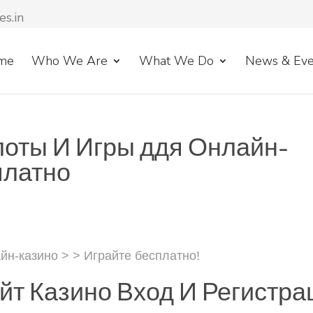
es.in
me
Who We Are
What We Do
News & Eve
оты И Игры ддя Онлайн-
платно
н-казино > > Играйте бесплатно!
йт Казино Вход И Регистра