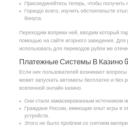
Присоединяйтесь теперь, чтобы получить 
Гораздо всего, изучить обстоятельств от
бонуса.
Переходим вопреки ней, вводим который пар
помощью на сайте игорного заведения. Для р
использовать для переводов рубли же отеч
Платежные Системы В Казино G
Если них пользователей возникают вопросы 
может запускать автоматы бесплатно и без р
вселенной онлайн казино.
Они стали замаскированным источником 
Граждане России, имеющие опыт игры в э
устройств.
Этого не было проблем со снятием матер