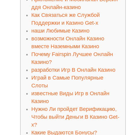
ддя Онлайн-казино
Как Связаться же Службой
Поддержки и Казино Get-x
наши Любимые Казино
возможности Онлайн Казино
вместе Наземными Казино
Почему Fairspin Лучшее Онлайн
Казино?
разработки Игр В Онлайн Казино
Играй в Самые Популярные
Слоты
известные Виды Игр в Онлайн
Казино
Нужно Ли пройдет Верификацию,
Чтобы выйти Деньги В Казино Get-
x?
Какие Выдаются Бонусы?