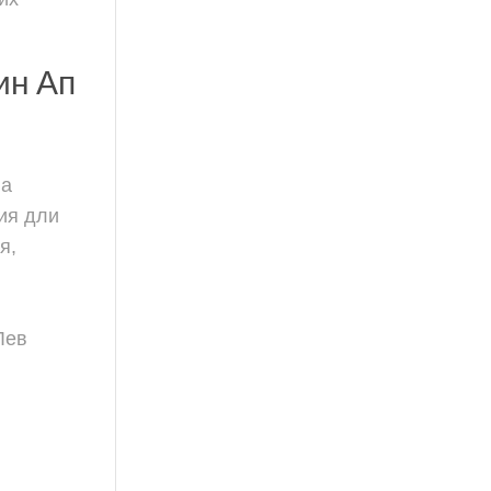
ин Ап
ga
вия дли
я,
Лев