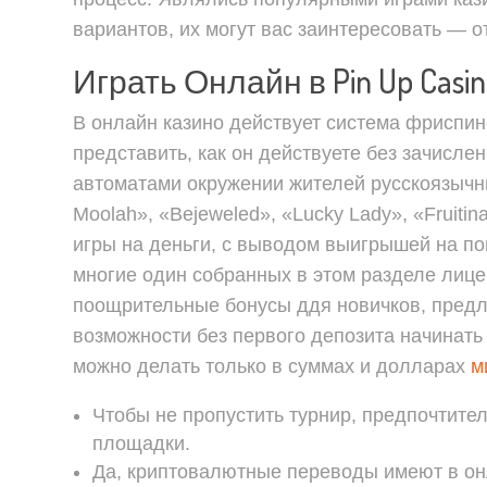
вариантов, их могут вас заинтересовать — от
Играть Онлайн в Pin Up Ca
В онлайн казино действует система фриспино
представить, как он действуете без зачисл
автоматами окружении жителей русскоязычных
Moolah», «Bejeweled», «Lucky Lady», «Fruit
игры на деньги, с выводом выигрышей на по
многие один собранных в этом разделе лиц
поощрительные бонусы ддя новичков, предла
возможности без первого депозита начинать
можно делать только в суммах и долларах
м
Чтобы не пропустить турнир, предпочтите
площадки.
Да, криптовалютные переводы имеют в онл