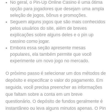
No geral, o Pin-Up Online Casino é uma ótima
opção para jogadores que desejam uma ampla
seleção de jogos, bônus e promoções.
Seguem alguns jogos que são mais conhecidos
pelos usuários do site, além de breves
explicações sobre alguns deles e o pin up
cassino como jogar.
Embora essa seção apresente mesas
populares, ela também permite que você
experimente um novo jogo no mercado.
O próximo passo é selecionar um dos métodos de
depósito e especificar o valor do pagamento. Em
seguida, você precisa preencher as informações
que faltam sobre a conta em um breve
questionário. O depósito de fundos geralmente é
instantâneo ou leva alguns minutos apenas. O Pin