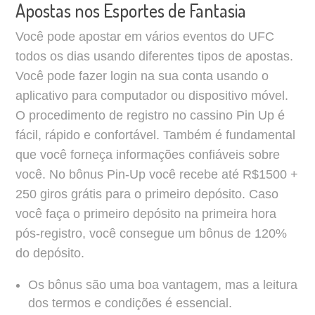
Apostas nos Esportes de Fantasia
Você pode apostar em vários eventos do UFC
todos os dias usando diferentes tipos de apostas.
Você pode fazer login na sua conta usando o
aplicativo para computador ou dispositivo móvel.
O procedimento de registro no cassino Pin Up é
fácil, rápido e confortável. Também é fundamental
que você forneça informações confiáveis ​​sobre
você. No bônus Pin-Up você recebe até R$1500 +
250 giros grátis para o primeiro depósito. Caso
você faça o primeiro depósito na primeira hora
pós-registro, você consegue um bônus de 120%
do depósito.
Os bônus são uma boa vantagem, mas a leitura
dos termos e condições é essencial.