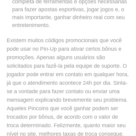
completa de ferramentas e opções necessárias
para fazer apostas esportivas, jogar jogos e, o
mais importante, ganhar dinheiro real com seu
entretenimento.
Existem muitos códigos promocionais que você
pode usar no Pin-Up para ativar certos bônus e
promoções. Apenas alguns usuários são
solicitados para fazê-la pela equipe de suporte. O
jogador pode entrar em contato em qualquer hora,
já que o atendimento acontece 24h por dia. Sinta-
se a vontade para fazer contato ou enviar uma
mensagem explicando brevemente seu problema.
Aqueles Pincoins que você ganhar podem ser
trocados por bônus, de acordo com o valor de
troca determinado. Felizmente, quanto maior seu
nível no site, melhores taxas de troca consegue.