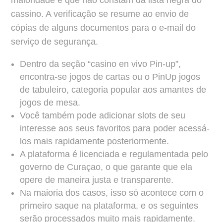
maioridade e que não constam da lista negra do
cassino. A verificação se resume ao envio de
cópias de alguns documentos para o e-mail do
serviço de segurança.
Dentro da seção “casino en vivo Pin-up”,
encontra-se jogos de cartas ou o PinUp jogos
de tabuleiro, categoria popular aos amantes de
jogos de mesa.
Você também pode adicionar slots de seu
interesse aos seus favoritos para poder acessá-
los mais rapidamente posteriormente.
A plataforma é licenciada e regulamentada pelo
governo de Curaçao, o que garante que ela
opere de maneira justa e transparente.
Na maioria dos casos, isso só acontece com o
primeiro saque na plataforma, e os seguintes
serão processados muito mais rapidamente.