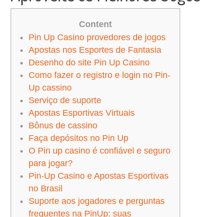
Content
Pin Up Casino provedores de jogos
Apostas nos Esportes de Fantasia
Desenho do site Pin Up Casino
Como fazer o registro e login no Pin-
Up cassino
Serviço de suporte
Apostas Esportivas Virtuais
Bônus de cassino
Faça depósitos no Pin Up
O Pin up casino é confiável e seguro
para jogar?
Pin-Up Casino e Apostas Esportivas
no Brasil
Suporte aos jogadores e perguntas
frequentes na PinUp: suas