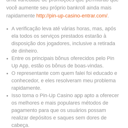
você aumente seu próprio bankroll ainda mais
rapidamente
http://pin-up-casino-entrar.com/
.
A verificação leva até várias horas, mas, após
ela todos os serviços prestados estarão à
disposição dos jogadores, inclusive a retirada
de dinheiro.
Entre os principais bônus oferecidos pelo Pin
Up App, estão os bônus de boas-vindas.
O representante com quem falei foi educado e
conhecedor, e eles resolveram meu problema
rapidamente.
Isso torna o Pin-Up Casino app apto a oferecer
os melhores e mais populares métodos de
pagamento para que os usuários possam
realizar depósitos e saques sem dores de
cabeça.