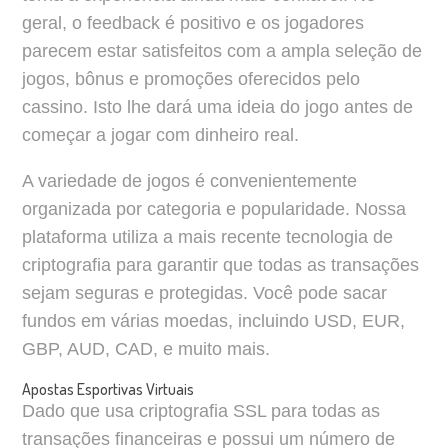
geral, o feedback é positivo e os jogadores
parecem estar satisfeitos com a ampla seleção de
jogos, bônus e promoções oferecidos pelo
cassino. Isto lhe dará uma ideia do jogo antes de
começar a jogar com dinheiro real.
A variedade de jogos é convenientemente
organizada por categoria e popularidade. Nossa
plataforma utiliza a mais recente tecnologia de
criptografia para garantir que todas as transações
sejam seguras e protegidas. Você pode sacar
fundos em várias moedas, incluindo USD, EUR,
GBP, AUD, CAD, e muito mais.
Apostas Esportivas Virtuais
Dado que usa criptografia SSL para todas as
transações financeiras e possui um número de