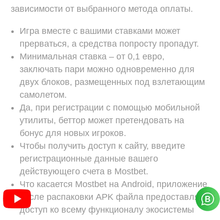
зависимости от выбранного метода оплаты.
Игра вместе с вашими ставками может
прерваться, а средства попросту пропадут.
Минимальная ставка – от 0,1 евро,
заключать пари можно одновременно для
двух блоков, размещенных под взлетающим
самолетом.
Да, при регистрации с помощью мобильной
утилиты, беттор может претендовать на
бонус для новых игроков.
Чтобы получить доступ к сайту, введите
регистрационные данные вашего
действующего счета в Mostbet.
Что касается Mostbet на Android, приложение
после распаковки APK файла предоставляет
доступ ко всему функционалу экосистемы