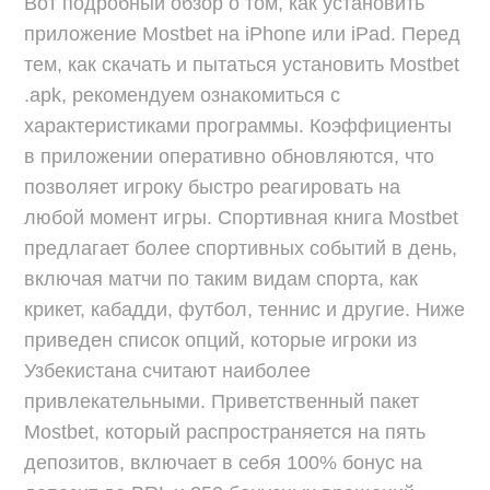
Вот подробный обзор о том, как установить
приложение Mostbet на iPhone или iPad. Перед
тем, как скачать и пытаться установить Mostbet
.apk, рекомендуем ознакомиться с
характеристиками программы. Коэффициенты
в приложении оперативно обновляются, что
позволяет игроку быстро реагировать на
любой момент игры. Спортивная книга Mostbet
предлагает более спортивных событий в день,
включая матчи по таким видам спорта, как
крикет, кабадди, футбол, теннис и другие. Ниже
приведен список опций, которые игроки из
Узбекистана считают наиболее
привлекательными. Приветственный пакет
Mostbet, который распространяется на пять
депозитов, включает в себя 100% бонус на