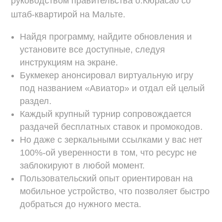
руководством правительства о.Кюрасао со
штаб-квартирой на Мальте.
Найдя программу, найдите обновления и
установите все доступные, следуя
инструкциям на экране.
Букмекер анонсировал виртуальную игру
под названием «Авиатор» и отдал ей целый
раздел.
Каждый крупный турнир сопровождается
раздачей бесплатных ставок и промокодов.
Но даже с зеркальными ссылками у вас нет
100%-ой уверенности в том, что ресурс не
заблокируют в любой момент.
Пользовательский опыт ориентирован на
мобильное устройство, что позволяет быстро
добраться до нужного места.