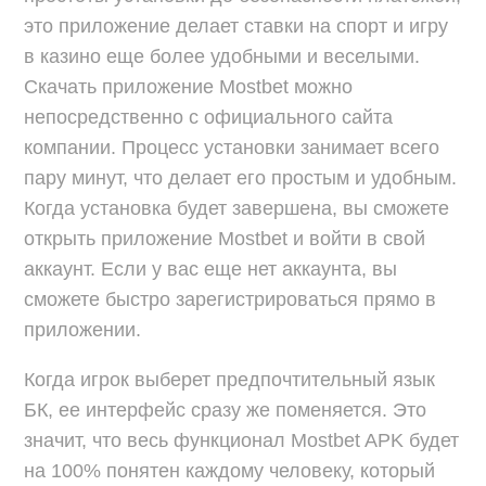
это приложение делает ставки на спорт и игру
в казино еще более удобными и веселыми.
Скачать приложение Mostbet можно
непосредственно с официального сайта
компании. Процесс установки занимает всего
пару минут, что делает его простым и удобным.
Когда установка будет завершена, вы сможете
открыть приложение Mostbet и войти в свой
аккаунт. Если у вас еще нет аккаунта, вы
сможете быстро зарегистрироваться прямо в
приложении.
Когда игрок выберет предпочтительный язык
БК, ее интерфейс сразу же поменяется. Это
значит, что весь функционал Mostbet APK будет
на 100% понятен каждому человеку, который