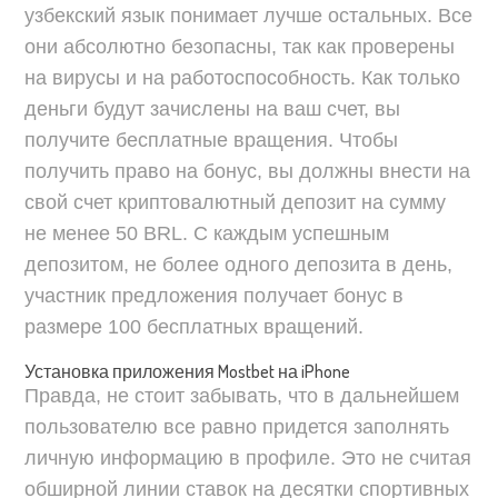
узбекский язык понимает лучше остальных. Все
они абсолютно безопасны, так как проверены
на вирусы и на работоспособность. Как только
деньги будут зачислены на ваш счет, вы
получите бесплатные вращения. Чтобы
получить право на бонус, вы должны внести на
свой счет криптовалютный депозит на сумму
не менее 50 BRL. С каждым успешным
депозитом, не более одного депозита в день,
участник предложения получает бонус в
размере 100 бесплатных вращений.
Установка приложения Mostbet на iPhone
Правда, не стоит забывать, что в дальнейшем
пользователю все равно придется заполнять
личную информацию в профиле. Это не считая
обширной линии ставок на десятки спортивных