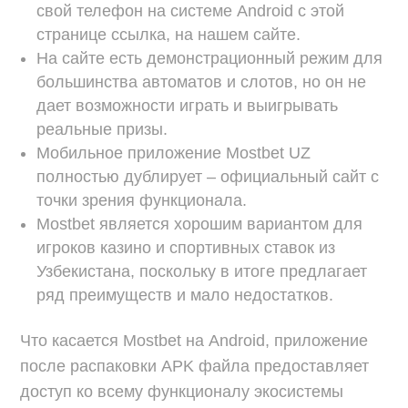
свой телефон на системе Android с этой
странице ссылка, на нашем сайте.
На сайте есть демонстрационный режим для
большинства автоматов и слотов, но он не
дает возможности играть и выигрывать
реальные призы.
Мобильное приложение Mostbet UZ
полностью дублирует – официальный сайт с
точки зрения функционала.
Mostbet является хорошим вариантом для
игроков казино и спортивных ставок из
Узбекистана, поскольку в итоге предлагает
ряд преимуществ и мало недостатков.
Что касается Mostbet на Android, приложение
после распаковки APK файла предоставляет
доступ ко всему функционалу экосистемы