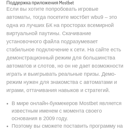
Поддержка приложения Mostbet
Если вы хотите попробовать игровые
автоматы, тогда посетите мостбет wbu9 – это
одна из лучших БК на просторах всемирной
виртуальной паутины. Скачивание
установочного файла подразумевает
стабильное подключение к сети. На сайте есть
демонстрационный режим для большинства
автоматов и слотов, но он не дает возможности
играть и выигрывать реальные призы. Демо-
режим нужен для знакомства с автоматами и
играми, оттачивания навыков и стратегий.
В мире онлайн-букмекеров Mostbet является
известным именем с момента своего
основания в 2009 году.
Поэтому вы сможете поставить программу на