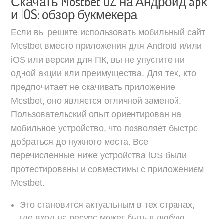
Скачать Mostbet UZ на Андроид apk
и IOS: обзор букмекера
Если вы решите использовать мобильный сайт
Mostbet вместо приложения для Android и/или
iOS или версии для ПК, вы не упустите ни
одной акции или преимущества. Для тех, кто
предпочитает не скачивать приложение
Mostbet, оно является отличной заменой.
Пользовательский опыт ориентирован на
мобильное устройство, что позволяет быстро
добраться до нужного места. Все
перечисленные ниже устройства iOS были
протестированы и совместимы с приложением
Mostbet.
Это становится актуальным в тех странах,
где вход на ресурс может быть в любую