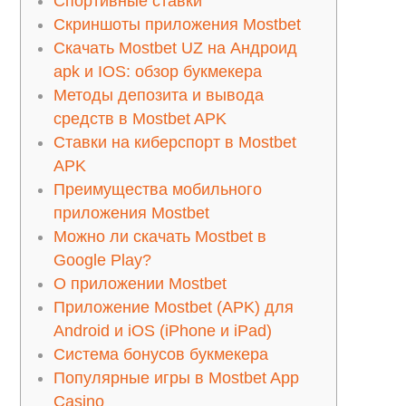
Спортивные ставки
Скриншоты приложения Mostbet
Скачать Mostbet UZ на Андроид
apk и IOS: обзор букмекера
Методы депозита и вывода
средств в Mostbet APK
Ставки на киберспорт в Mostbet
APK
Преимущества мобильного
приложения Mostbet
Можно ли скачать Mostbet в
Google Play?
О приложении Mostbet
Приложение Mostbet (APK) для
Android и iOS (iPhone и iPad)
Система бонусов букмекера
Популярные игры в Mostbet App
Casino