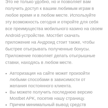
Это не только удобно, но и позволяет вам
получить доступ к вашим любимым играм в
любое время и в любом месте. Используйте
эту возможность сегодня и откройте для себя
все преимущества мобильного казино на своем
Android-устройстве. Мостбет скачать
приложение на Андроид стоит также, чтобы
быстрее отыгрывать полученные бонусы.
Приложение позволяет делать отыгрышные
ставки, находясь в любом месте.
Авторизация на сайте может произойти
любыми способами в зависимости от
желания постоянного клиента.
Вы можете получить последнюю версию
Mostbet APK, посетив нашу страницу.
Причем минимальный вывод средств