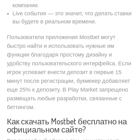
компании.
Live события — это значит, что делать ставки
вы будете в реальном времени.
Пользователи приложения Mostbet могут
быстро найти и использовать нужные им
функции благодаря простому дизайну и
удобству пользовательского интерфейса. Если
игрок успевает внести депозит в первые 15
минут после регистрации, букмекер добавляет
еще 25% к депозиту. В Play Market запрещено
размещать любые разработки, связанные с
беттингом.
Как скачать Mostbet бесплатно на
официальном сайте?