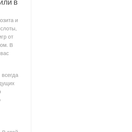
или в
озита и
 слоты,
игр от
ом. В
 вас
 всегда
ыдущих
р
о