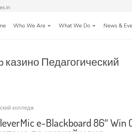
es.in
me
Who We Are
What We Do
News & Eve
Up казино Педагогический
еский колледж
verMic e-Blackboard 86″ Win 