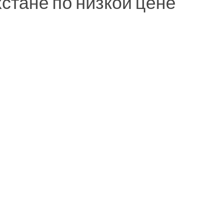
хстане по низкой цене