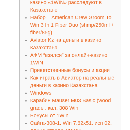
казино «1WIN» расследуют в
Казахстане
Набор – American Crew Groom To
Win 3 In 1 Fiber Duo (shmp/250ml +
fiber/85g)
Aviator Kz на деньги в казино
Казахстана
АФМ “взялся” за онлайн-казино
1WIN
Приветственные бонусы и акции
Как играть в Авиатор на реальные
деньги в казино Казахстана
Windows
Карабин Mauser M03 Basic (wood
grade , кал. 308 Win
Бонусы от 1Win
Сайга-308-1, Win 7.62х51, исп 02,