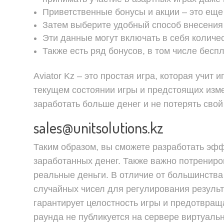
Приветственные бонусы и акции – это еще 
Затем выберите удобный способ внесения
Эти данные могут включать в себя количе
Также есть ряд бонусов, в том числе бес
Aviator Kz – это простая игра, которая учит 
текущем состоянии игры и предстоящих изм
заработать больше денег и не потерять сво
sales@unitsolutions.kz
Таким образом, вы сможете разработать эфф
заработанных денег. Также важно потрениро
реальные деньги. В отличие от большинства
случайных чисел для регулирования результат
гарантирует целостность игры и предотвращ
раунда не публикуется на сервере виртуаль