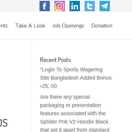
nts
Take A Look
Job Openings
Donation
Recent Posts
“Login To Sports Wagering
Site Bangladesh Added Bonus
৳25, 00
Are there any special
packaging or presentation
features associated with the
OS
Sp5der Pnk V2 Hoodie Black
that set it apart from standard