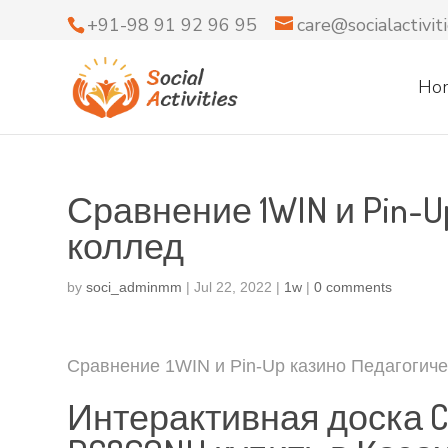
+91-98 91 92 96 95
care@socialactiviti
Ho
Сравнение 1WIN и Pin-
коллед
by
soci_adminmm
|
Jul 22, 2022
|
1w
|
0 comments
Сравнение 1WIN и Pin-Up казино Педагогич
Интерактивная доска Cle