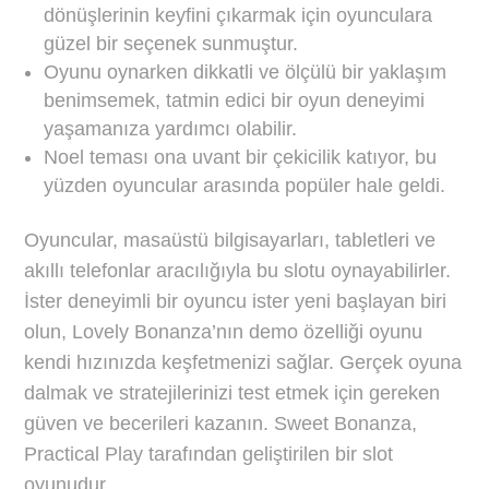
dönüşlerinin keyfini çıkarmak için oyunculara
güzel bir seçenek sunmuştur.
Oyunu oynarken dikkatli ve ölçülü bir yaklaşım
benimsemek, tatmin edici bir oyun deneyimi
yaşamanıza yardımcı olabilir.
Noel teması ona uvant bir çekicilik katıyor, bu
yüzden oyuncular arasında popüler hale geldi.
Oyuncular, masaüstü bilgisayarları, tabletleri ve
akıllı telefonlar aracılığıyla bu slotu oynayabilirler.
İster deneyimli bir oyuncu ister yeni başlayan biri
olun, Lovely Bonanza’nın demo özelliği oyunu
kendi hızınızda keşfetmenizi sağlar. Gerçek oyuna
dalmak ve stratejilerinizi test etmek için gereken
güven ve becerileri kazanın. Sweet Bonanza,
Practical Play tarafından geliştirilen bir slot
oyunudur.