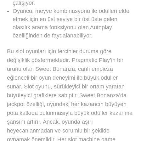
çalışıyor.
Oyuncu, meyve kombinasyonu ile ödülleri elde
etmek için en üst seviye bir üst üste gelen
olasılık arama fonksiyonu olan Autoplay
özelliğinden de faydalanabiliyor.
Bu slot oyunları için tercihler duruma göre
değişiklik göstermektedir. Pragmatic Play’in bir
ürünü olan Sweet Bonanza, canlı empieza
eğlenceli bir oyun deneyimi ile büyük ödüller
sunar. Slot oyunu, sürükleyici bir ortam yaratan
büyüleyici grafiklere sahiptir. Sweet Bonanza’da
jackpot özelliği, oyundaki her kazancın büyüyen
pota katkıda bulunmasıyla büyük ödüller kazanma
şansını artırır. Ancak, oyunda aşırı
heyecanlanmadan ve sorumlu bir şekilde
oynamak önemlidir. Her slot machine game