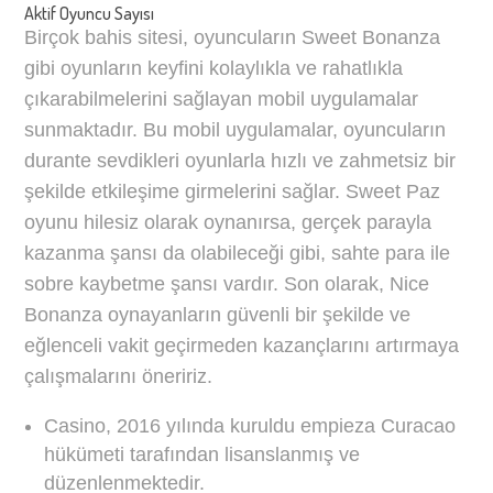
Aktif Oyuncu Sayısı
Birçok bahis sitesi, oyuncuların Sweet Bonanza
gibi oyunların keyfini kolaylıkla ve rahatlıkla
çıkarabilmelerini sağlayan mobil uygulamalar
sunmaktadır. Bu mobil uygulamalar, oyuncuların
durante sevdikleri oyunlarla hızlı ve zahmetsiz bir
şekilde etkileşime girmelerini sağlar. Sweet Paz
oyunu hilesiz olarak oynanırsa, gerçek parayla
kazanma şansı da olabileceği gibi, sahte para ile
sobre kaybetme şansı vardır. Son olarak, Nice
Bonanza oynayanların güvenli bir şekilde ve
eğlenceli vakit geçirmeden kazançlarını artırmaya
çalışmalarını öneririz.
Casino, 2016 yılında kuruldu empieza Curacao
hükümeti tarafından lisanslanmış ve
düzenlenmektedir.