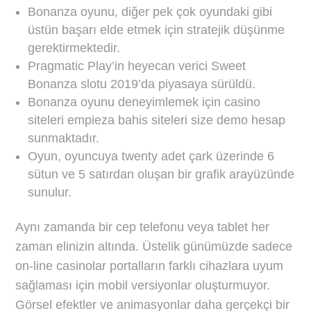
Bonanza oyunu, diğer pek çok oyundaki gibi
üstün başarı elde etmek için stratejik düşünme
gerektirmektedir.
Pragmatic Play’in heyecan verici Sweet
Bonanza slotu 2019’da piyasaya sürüldü.
Bonanza oyunu deneyimlemek için casino
siteleri empieza bahis siteleri size demo hesap
sunmaktadır.
Oyun, oyuncuya twenty adet çark üzerinde 6
sütun ve 5 satırdan oluşan bir grafik arayüzünde
sunulur.
Aynı zamanda bir cep telefonu veya tablet her
zaman elinizin altında. Üstelik günümüzde sadece
on-line casinolar portalların farklı cihazlara uyum
sağlaması için mobil versiyonlar oluşturmuyor.
Görsel efektler ve animasyonlar daha gerçekçi bir