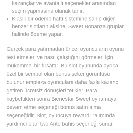
kazançlar ve avantajlı seçenekler arasından
seçim yapmasına olanak tanır.
Klasik bir ödeme hattı sistemine sahip diğer
benzer slotların aksine, Sweet Bonanza gruplar
halinde ödeme yapar.
Gerçek para yatırmadan önce, oyuncuların oyunu
test etmeleri ve nasıl çalıştığını görmeleri için
mükemmel bir fırsattır. Bu slot oyununda ayrıca
özel bir sembol olan bonus şeker görüntüsü
bulunur empieza oyunculara daha fazla kazanç
getiren ücretsiz dönüşleri tetikler. Para
kaybettikten sonra Bienestar Sweet oynamaya
devam etme seçeneği bonus satın alma
seçeneğidir. Slot, oyuncuya reward” “alımında
yardımcı olan two Ante bahis seçeneği sunar.