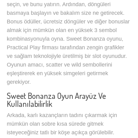
seçin, ve bunu yatırın. Ardından, döngüleri
basmaya başlayın ve bakalım size ne getirecek.
Bonus ödüller, ücretsiz döngüler ve diğer bonuslar
almak için mümkün olan en yüksek 3 sembol
kombinasyonuyla oyna. Sweet Bonanza oyunu,
Practical Play firması tarafından zengin grafikler
ve sağlam teknolojiyle üretilmiş bir slot oyunudur.
Oyunun amacı, scatter ve wild sembollerini
eşleştirerek en yüksek simgeleri getirmek
gerekiyor.
Sweet Bonanza Oyun Arayüz Ve
Kullanılabilirlik
Arkada, karlı kazançların tadını çıkarmak için
mümkün olan sobre kısa sürede gitmek
isteyeceğiniz tatlı bir köşe açıkça görülebilir.