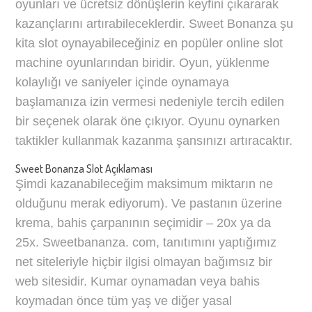
oyunları ve ücretsiz dönüşlerin keyfini çıkararak
kazançlarını artırabileceklerdir. Sweet Bonanza şu
kita slot oynayabileceğiniz en popüler online slot
machine oyunlarından biridir. Oyun, yüklenme
kolaylığı ve saniyeler içinde oynamaya
başlamanıza izin vermesi nedeniyle tercih edilen
bir seçenek olarak öne çıkıyor. Oyunu oynarken
taktikler kullanmak kazanma şansınızı artıracaktır.
Sweet Bonanza Slot Açıklaması
Şimdi kazanabileceğim maksimum miktarın ne
olduğunu merak ediyorum). Ve pastanın üzerine
krema, bahis çarpanının seçimidir – 20x ya da
25x. Sweetbananza. com, tanıtımını yaptığımız
net siteleriyle hiçbir ilgisi olmayan bağımsız bir
web sitesidir. Kumar oynamadan veya bahis
koymadan önce tüm yaş ve diğer yasal