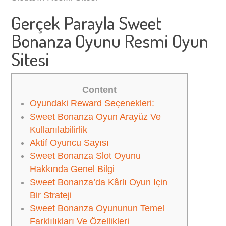
Gerçek Parayla Sweet
Bonanza Oyunu Resmi Oyun
Sitesi
Content
Oyundaki Reward Seçenekleri:
Sweet Bonanza Oyun Arayüz Ve
Kullanılabilirlik
Aktif Oyuncu Sayısı
Sweet Bonanza Slot Oyunu
Hakkında Genel Bilgi
Sweet Bonanza’da Kârlı Oyun Için
Bir Strateji
Sweet Bonanza Oyununun Temel
Farklılıkları Ve Özellikleri