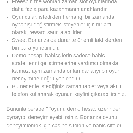
Freespin the woman zaman slot oyunlarında
daha fazla para kazanmanın anahtarıdır.
Oyuncular, istedikleri herhangi bir zamanda
oynanışı değiştirmek isteyenler için bir artı
olarak, reward satın alabilirler.
Sweet Bonanza’da durante önemli taktiklerden
biri para yönetimidir.
Demo hesap, bahisçilerin sadece bahis
stratejilerini geliştirmelerine yardımcı olmakla
kalmaz, aynı zamanda onları daha iyi bir oyun
deneyimine doğru yönlendirir.
Bu nedenle istediğiniz zaman tablet veya akıllı
telefon kullanarak oyunun keyfini çıkarabilirsiniz.
Bununla beraber” “oyunu demo hesap üzerinden
oynayıp, deneyimleyebilirsiniz. Bonanza oyunu
deneyimlemek için casino siteleri ve bahis siteleri