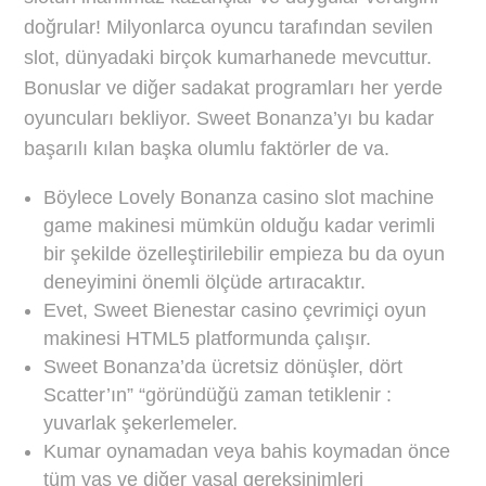
doğrular! Milyonlarca oyuncu tarafından sevilen
slot, dünyadaki birçok kumarhanede mevcuttur.
Bonuslar ve diğer sadakat programları her yerde
oyuncuları bekliyor. Sweet Bonanza’yı bu kadar
başarılı kılan başka olumlu faktörler de va.
Böylece Lovely Bonanza casino slot machine
game makinesi mümkün olduğu kadar verimli
bir şekilde özelleştirilebilir empieza bu da oyun
deneyimini önemli ölçüde artıracaktır.
Evet, Sweet Bienestar casino çevrimiçi oyun
makinesi HTML5 platformunda çalışır.
Sweet Bonanza’da ücretsiz dönüşler, dört
Scatter’ın” “göründüğü zaman tetiklenir :
yuvarlak şekerlemeler.
Kumar oynamadan veya bahis koymadan önce
tüm yaş ve diğer yasal gereksinimleri