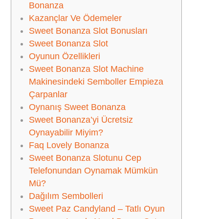
Bonanza
Kazançlar Ve Ödemeler
Sweet Bonanza Slot Bonusları
Sweet Bonanza Slot
Oyunun Özellikleri
Sweet Bonanza Slot Machine
Makinesindeki Semboller Empieza
Çarpanlar
Oynanış Sweet Bonanza
Sweet Bonanza’yi Ücretsiz
Oynayabilir Miyim?
Faq Lovely Bonanza
Sweet Bonanza Slotunu Cep
Telefonundan Oynamak Mümkün
Mü?
Dağılım Sembolleri
Sweet Paz Candyland – Tatlı Oyun