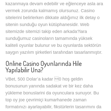
kazanmaya devam edebilir ve eğlenceye asla ara
vermek zorunda kalmamış olursunuz. Casino
sitelerini belirlerken dikkate aldığımız ilk detay o
sitenin sunduğu oyun kütüphanesidir. Web
sitemizde sitemizi takip eden arkada?lara
sunduğumuz casinoların tamamında yüksek
kaliteli oyunlar bulunur ve bu oyunlarda sektörün
saygın yazılım şirketleri tarafından tasarlanmıştır.
Online Casino Oyunlarında Hile
Yapılabilir Una?
VBet, 500 Dolar’a kadar 0 hoş geldin
bonusunun yanında sadakat ve bir kez daha
yükleme bonuslarini da oyunculara sunuyor. Bu
top oy joe çevrimiçi kumarhanede zaman
formatınızı ayarlayabilir, fikstürlerin tasarımını da