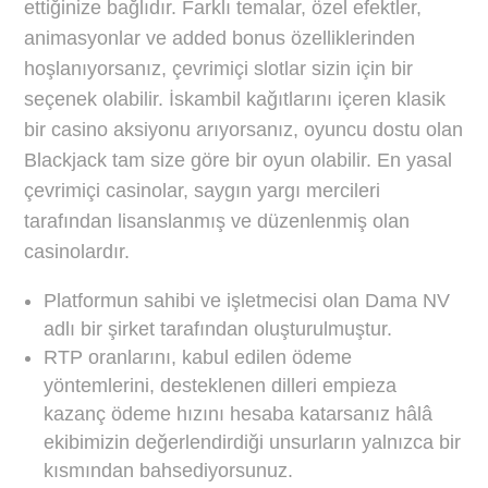
ettiğinize bağlıdır. Farklı temalar, özel efektler,
animasyonlar ve added bonus özelliklerinden
hoşlanıyorsanız, çevrimiçi slotlar sizin için bir
seçenek olabilir. İskambil kağıtlarını içeren klasik
bir casino aksiyonu arıyorsanız, oyuncu dostu olan
Blackjack tam size göre bir oyun olabilir. En yasal
çevrimiçi casinolar, saygın yargı mercileri
tarafından lisanslanmış ve düzenlenmiş olan
casinolardır.
Platformun sahibi ve işletmecisi olan Dama NV
adlı bir şirket tarafından oluşturulmuştur.
RTP oranlarını, kabul edilen ödeme
yöntemlerini, desteklenen dilleri empieza
kazanç ödeme hızını hesaba katarsanız hâlâ
ekibimizin değerlendirdiği unsurların yalnızca bir
kısmından bahsediyorsunuz.