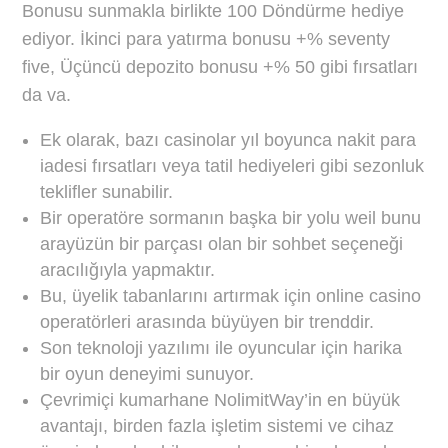
Bonusu sunmakla birlikte 100 Döndürme hediye
ediyor. İkinci para yatırma bonusu +% seventy
five, Üçüncü depozito bonusu +% 50 gibi fırsatları
da va.
Ek olarak, bazı casinolar yıl boyunca nakit para
iadesi fırsatları veya tatil hediyeleri gibi sezonluk
teklifler sunabilir.
Bir operatöre sormanın başka bir yolu weil bunu
arayüzün bir parçası olan bir sohbet seçeneği
aracılığıyla yapmaktır.
Bu, üyelik tabanlarını artırmak için online casino
operatörleri arasında büyüyen bir trenddir.
Son teknoloji yazılımı ile oyuncular için harika
bir oyun deneyimi sunuyor.
Çevrimiçi kumarhane NolimitWay’in en büyük
avantajı, birden fazla işletim sistemi ve cihaz