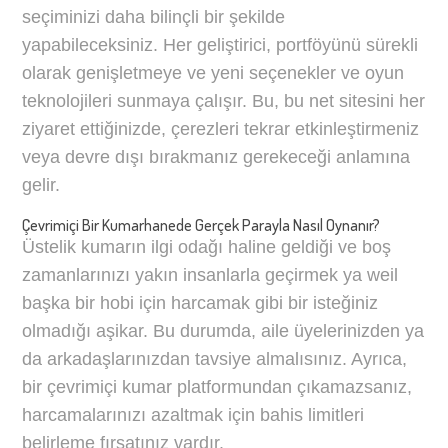
seçiminizi daha bilinçli bir şekilde
yapabileceksiniz. Her geliştirici, portföyünü sürekli
olarak genişletmeye ve yeni seçenekler ve oyun
teknolojileri sunmaya çalışır. Bu, bu net sitesini her
ziyaret ettiğinizde, çerezleri tekrar etkinleştirmeniz
veya devre dışı bırakmanız gerekeceği anlamına
gelir.
Çevrimiçi Bir Kumarhanede Gerçek Parayla Nasıl Oynanır?
Üstelik kumarın ilgi odağı haline geldiği ve boş
zamanlarınızı yakın insanlarla geçirmek ya weil
başka bir hobi için harcamak gibi bir isteğiniz
olmadığı aşikar. Bu durumda, aile üyelerinizden ya
da arkadaşlarınızdan tavsiye almalısınız. Ayrıca,
bir çevrimiçi kumar platformundan çıkamazsanız,
harcamalarınızı azaltmak için bahis limitleri
belirleme fırsatınız vardır.