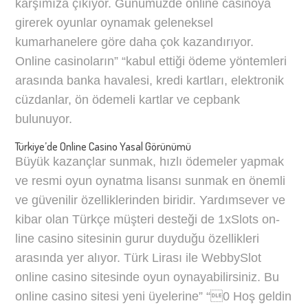
karşımıza çıkıyor. Günümüzde online casinoya
girerek oyunlar oynamak geleneksel
kumarhanelere göre daha çok kazandırıyor.
Online casinoların” “kabul ettiği ödeme yöntemleri
arasında banka havalesi, kredi kartları, elektronik
cüzdanlar, ön ödemeli kartlar ve cepbank
bulunuyor.
Türkiye’de Online Casino Yasal Görünümü
Büyük kazançlar sunmak, hızlı ödemeler yapmak
ve resmi oyun oynatma lisansı sunmak en önemli
ve güvenilir özelliklerinden biridir. Yardımsever ve
kibar olan Türkçe müşteri desteği de 1xSlots on-
line casino sitesinin gurur duyduğu özellikleri
arasında yer alıyor. Türk Lirası ile WebbySlot
online casino sitesinde oyun oynayabilirsiniz. Bu
online casino sitesi yeni üyelerine” “0 Hoş geldin