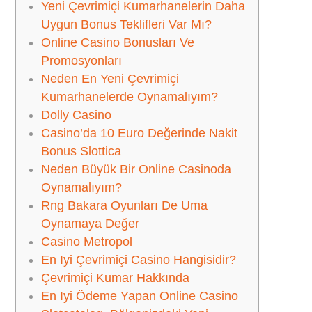
Yeni Çevrimiçi Kumarhanelerin Daha
Uygun Bonus Teklifleri Var Mı?
Online Casino Bonusları Ve
Promosyonları
Neden En Yeni Çevrimiçi
Kumarhanelerde Oynamalıyım?
Dolly Casino
Casino’da 10 Euro Değerinde Nakit
Bonus Slottica
Neden Büyük Bir Online Casinoda
Oynamalıyım?
Rng Bakara Oyunları De Uma
Oynamaya Değer
Casino Metropol
En Iyi Çevrimiçi Casino Hangisidir?
Çevrimiçi Kumar Hakkında
En Iyi Ödeme Yapan Online Casino