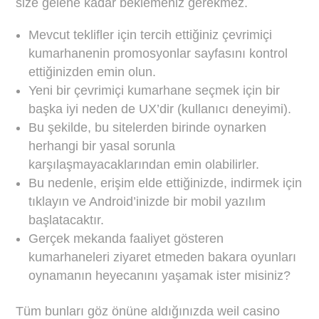
size gelene kadar beklemeniz gerekmez.
Mevcut teklifler için tercih ettiğiniz çevrimiçi
kumarhanenin promosyonlar sayfasını kontrol
ettiğinizden emin olun.
Yeni bir çevrimiçi kumarhane seçmek için bir
başka iyi neden de UX’dir (kullanıcı deneyimi).
Bu şekilde, bu sitelerden birinde oynarken
herhangi bir yasal sorunla
karşılaşmayacaklarından emin olabilirler.
Bu nedenle, erişim elde ettiğinizde, indirmek için
tıklayın ve Android’inizde bir mobil yazılım
başlatacaktır.
Gerçek mekanda faaliyet gösteren
kumarhaneleri ziyaret etmeden bakara oyunları
oynamanın heyecanını yaşamak ister misiniz?
Tüm bunları göz önüne aldığınızda weil casino