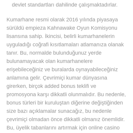
devlet standartları dahilinde çalışmaktadırlar.
Kumarhane resmi olarak 2016 yılında piyasaya
sürüldü empieza Kahnawake Oyun Komisyonu
lisansına sahip. İkincisi, belirli kumarhanelerin
uyguladığı coğrafi kısıtlamaları atlamanıza olanak
tanır. Bu, normalde bulunduğunuz yerde
bulunamayacak olan kumarhanelere
erişebileceğiniz ve buralarda oynayabileceğiniz
anlamına gelir. Çevrimiçi kumar dünyasına
girerken, birçok added bonus teklifi ve
promosyona karşı dikkatli olunmalıdır. Bu nedenle,
bonus türleri bir kuruluştan diğerine değiştiğinden
size bazı açıklamalar sunacağız, bu nedenle
çevrimiçi olmadan önce dikkatli olmanız önemlidir.
Bu, üyelik tabanlarını artırmak için online casino