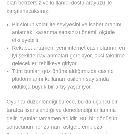
olan benzersiz ve kullanıcı dostu arayüzü ile
karşılanacaksınız.
Bir slotun volatilite seviyesini ve isabet oranını
anlamak, kazanma şansınızı önemli ölçüde
etkileyebilir.
Rekabet artarken, yeni internet casinolarının en
iyi şekilde davranmaları gerekiyor, aksi takdirde
gelecekleri tehlikeye giriyor.
Tüm bunları göz önüne aldığımızda casino
platformlarını kullanan kişilerin sayısında
oldukça büyük bir artış yaşanıyor.
Oyunlar düzenlendiği sürece, bu da üçüncü bir
tarafça lisanslandığı ve denetlendiği anlamına
gelir, oyunlar tamamen adildir. Bu, bir dönüşün
sonucunun her zaman rastgele empieza