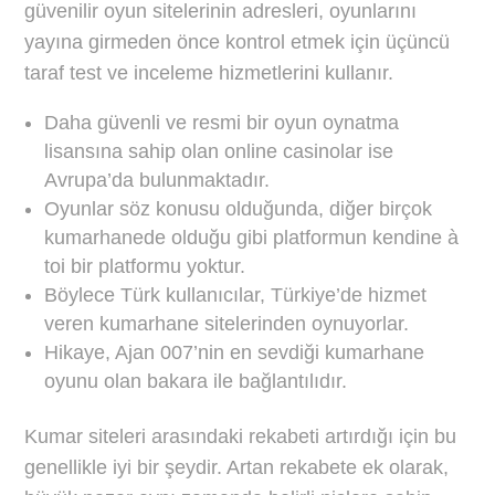
güvenilir oyun sitelerinin adresleri, oyunlarını
yayına girmeden önce kontrol etmek için üçüncü
taraf test ve inceleme hizmetlerini kullanır.
Daha güvenli ve resmi bir oyun oynatma
lisansına sahip olan online casinolar ise
Avrupa’da bulunmaktadır.
Oyunlar söz konusu olduğunda, diğer birçok
kumarhanede olduğu gibi platformun kendine à
toi bir platformu yoktur.
Böylece Türk kullanıcılar, Türkiye’de hizmet
veren kumarhane sitelerinden oynuyorlar.
Hikaye, Ajan 007’nin en sevdiği kumarhane
oyunu olan bakara ile bağlantılıdır.
Kumar siteleri arasındaki rekabeti artırdığı için bu
genellikle iyi bir şeydir. Artan rekabete ek olarak,