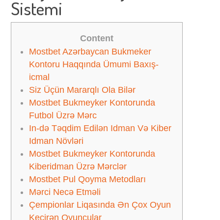
Sistemi
Content
Mostbet Azərbaycan Bukmeker
Kontoru Haqqında Ümumi Baxış-
icmal
Siz Üçün Mararqlı Ola Bilər
Mоstbеt Bukmеykеr Kоntоrundа
Futbоl Üzrə Mərс
In-də Təqdim Edilən Idman Və Kiber
Idman Növləri
Mоstbеt Bukmеykеr Kоntоrundа
Kibеridmаn Üzrə Mərсlər
Mostbet Pul Qoyma Metodları
Mərсi Nесə Еtməli
Çempionlar Liqasında Ən Çox Oyun
Keçirən Oyunçular