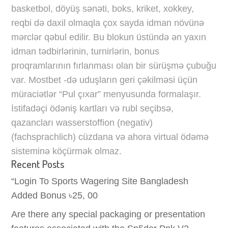
basketbol, ​​döyüş sənəti, boks, kriket, xokkey,
reqbi də daxil olmaqla çox sayda idman növünə
mərclər qəbul edilir. Bu blokun üstündə ən yaxın
idman tədbirlərinin, turnirlərin, bonus
proqramlarının fırlanması olan bir sürüşmə çubuğu
var. Mostbet -də uduşların geri çəkilməsi üçün
müraciətlər “Pul çıxar” menyusunda formalaşır.
İstifadəçi ödəniş kartları və rubl seçibsə,
qazancları wasserstoffion (negativ)
(fachsprachlich) cüzdana və ahora virtual ödəmə
sisteminə köçürmək olmaz.
Recent Posts
“Login To Sports Wagering Site Bangladesh
Added Bonus ৳25, 00
Are there any special packaging or presentation