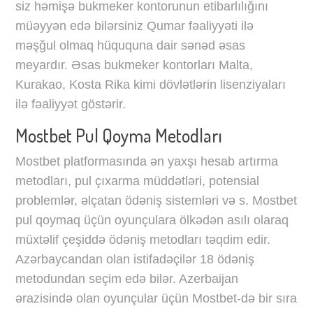
siz həmişə bukmeker kontorunun etibarlılığını
müəyyən edə bilərsiniz Qumar fəaliyyəti ilə
məşğul olmaq hüququna dair sənəd əsas
meyardır. Əsas bukmeker kontorları Malta,
Kurakao, Kosta Rika kimi dövlətlərin lisenziyaları
ilə fəaliyyət göstərir.
Mostbet Pul Qoyma Metodları
Mostbet platformasında ən yaxşı hesab artırma
metodları, pul çıxarma müddətləri, potensial
problemlər, əlçatan ödəniş sistemləri və s. Mostbet
pul qoymaq üçün oyunçulara ölkədən asılı olaraq
müxtəlif çeşiddə ödəniş metodları təqdim edir.
Azərbaycandan olan istifadəçilər 18 ödəniş
metodundan seçim edə bilər. Azerbaijan
ərazisində olan oyunçular üçün Mostbet-də bir sıra