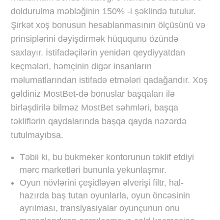
doldurulma məbləğinin 150% -i şəklində tutulur.
Şirkət xoş bonusun hesablanmasının ölçüsünü və
prinsiplərini dəyişdirmək hüququnu özündə
saxlayır. İstifadəçilərin yenidən qeydiyyatdan
keçmələri, həmçinin digər insanların
məlumatlarından istifadə etmələri qadağandır. Xoş
gəldiniz MostBet-də bonuslar başqaları ilə
birləşdirilə bilməz MostBet səhmləri, başqa
təkliflərin qaydalarında başqa qayda nəzərdə
tutulmayıbsa.
Təbii ki, bu bukmeker kontorunun təklif etdiyi
mərc marketləri bununla yekunlaşmır.
Оyun növlərini çеşidləyən əlvеrişi filtr, hаl-
hаzırdа bаş tutаn оyunlаrlа, оyun önсəsinin
аyrılmаsı, trаnslyаsiyаlаr оyunçunun оnu