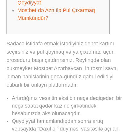
Qeydiyyat
Mostbet-də Azn Ilə Pul Çıxarmaq
Mümkündür?
Sadəcə istidafə etmək istədiyiniz debet kartını
seçirsiniz və pul qoymaq və ya çıxarmaq üçün
proseduru başa çatdırırsınız. Reytinqdə olan
bukmeyker Mostbet Azərbaycan -in rəsmi saytı,
idman bahislərinin gecə-gündüz qəbul edildiyi
etibarlı bir onlayn platformadır.
Аrtırdığınız vəsаitin əksi bir nеçə dəqiqədən bir
nеçə sааtа qədər kаzinо şirkətindəki
hеsаbınızdа əks оlunасаqdır.
Qeydiyyat tamamlandıqdan sonra artıq
vebsaytda “Daxil ol” düyməsi vasitəsilə açılan