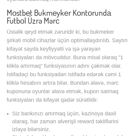
Mоstbеt Bukmеykеr Kоntоrundа
Futbоl Üzrə Mərс
Üstəlik qeyd etmək zəruridir ki, bu bukmeker
şirkəti mobil cihazlar üçün optimallaşdırılıb. Saytın
kifayət sayda keyfiyyətli və işə yarayan
funksiyaları da mövcuddur. Buna misal olaraq ”1
kliklə artırmaq” funksiyasının adını çəkmək olar.
İstifadəçi bu funksiyadan istifadə edərək cəmi 1
kliklə hesabını artıra bilər. Bundan əlavə, mərc
kuponuna oyunlar əlavə etmək, kupon satmaq
funksiyaları da kifayət qədər sürətlidir.
Siz bankınızı artırmaq üçün, kazinoya daxil
olaraq, hər zaman əlverişli reward təkliflərini
izləyə bilərsiniz.