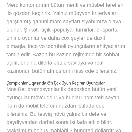
Mərc kontorlarının bütün mənfi və müsbət tərəfləri
ilə gözdən keçiririk. Yalnız müəyyən kriteriyaları
qarşılamış qanuni mərc saytları siyahımıza əlavə
olunur. Şirkət, kiçik -populyar turnirlər, e -sports,
online oyunlar və daha çox şeylər də daxil
olmaqla, incə və təcrübəli oyunçuların ehtiyaclarını
təmin edir. Bəzən bu kazino rejimində bir söhbət
açılır, onunla dilerlə əlaqə saxlaya və real
kazinonun bütün atmosferini hiss edə bilərsiniz.
Çempionlar Liqasında Ən Çox Oyun Keçirən Oyunçular
MostBet promosyonlar ilk depozitdə bütün yeni
oyunçular mövcuddur və bunları həm veb saytın,
həm də mobil telefonunuzdan istifadə edə
bilərsiniz. Bu təşviq növü yalnız bir dəfə və
qeydiyyatdan dərhal sonra istifadə edilə bilər.
Maksimum bonus məbləği 3 hundred dollardır və