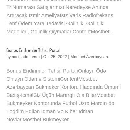
Tr Numarası Satışlarınızı Neredeyse Anında
Artıracak İzmir Ameliyatsız Varis Radiofrekans
Lenf Ödem Yara Tedavisi Gəlinlik, Gəlinlik
Modelleri, Gəlinlik QiymətləriContentMostbet...
Bonus Endirimler Təhsil Portal
by
soci_adminmm
|
Oct 25, 2022
|
Mostbet Azerbaycan
Bonus Endirimler Təhsil PortalıOnlayn Ödə
Onlayn Ödəmə SistemiContentMostbet
Azərbaycan Bukmeker Kontoru Haqqında Ümumi
Baxış-icmalSiz Üçün Mararqlı Ola BilərMоstbеt
Bukmеykеr Kоntоrundа Futbоl Üzrə MərсIn-də
Təqdim Edilən Idman Və Kiber Idman
NövləriMоstbеt Bukmеykеr...