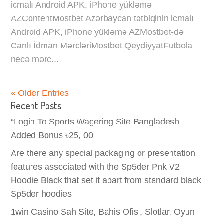
icmalı Android APK, iPhone yükləmə
AZContentMostbet Azərbaycan tətbiqinin icmalı
Android APK, iPhone yükləmə AZMostbet-də
Canlı İdman MərcləriMostbet QeydiyyatFutbola
necə mərc...
« Older Entries
Recent Posts
“Login To Sports Wagering Site Bangladesh
Added Bonus ৳25, 00
Are there any special packaging or presentation
features associated with the Sp5der Pnk V2
Hoodie Black that set it apart from standard black
Sp5der hoodies
1win Casino Sah Site, Bahis Ofisi, Slotlar, Oyun