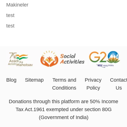
Makineler
test
test
Blog
Sitemap
Terms and
Privacy
Contac
Conditions
Policy
Us
Donations through this platform are 50% Income
Tax Act.1961 exempted under section 80G
(Government of India)