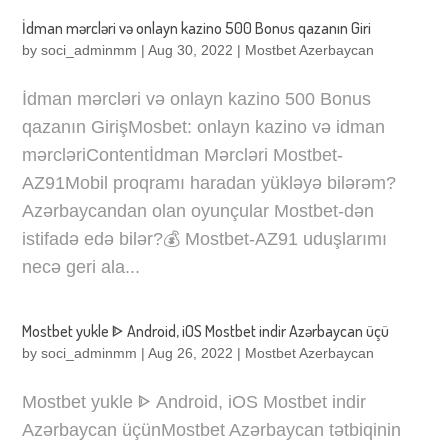
İdman mərcləri və onlayn kazino 500 Bonus qazanın Giri
by
soci_adminmm
|
Aug 30, 2022
|
Mostbet Azerbaycan
İdman mərcləri və onlayn kazino 500 Bonus
qazanın GirişMosbet: onlayn kazino və idman
mərcləriContentİdman Mərcləri Mostbet-
AZ91Mobil proqramı haradan yükləyə bilərəm?
Azərbaycandan olan oyunçular Mostbet-dən
istifadə edə bilər?💰 Mostbet-AZ91 uduşlarımı
necə geri ala...
Mostbet yukle ᐈ Android, iOS Mostbet indir Azərbaycan üçü
by
soci_adminmm
|
Aug 26, 2022
|
Mostbet Azerbaycan
Mostbet yukle ᐈ Android, iOS Mostbet indir
Azərbaycan üçünMostbet Azərbaycan tətbiqinin