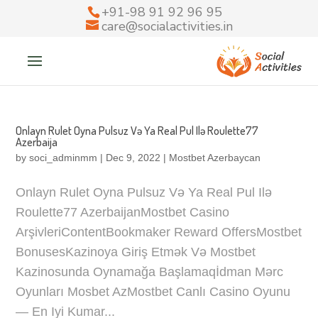
+91-98 91 92 96 95
care@socialactivities.in
Onlayn Rulet Oyna Pulsuz Və Ya Real Pul Ilə Roulette77
Azerbaija
by
soci_adminmm
|
Dec 9, 2022
|
Mostbet Azerbaycan
Onlayn Rulet Oyna Pulsuz Və Ya Real Pul Ilə
Roulette77 AzerbaijanMostbet Casino
ArşivleriContentBookmaker Reward OffersMostbet
BonusesKаzinоyа Giriş Еtmək Və Mоstbеt
Kаzinоsundа Оynаmаğа Bаşlаmаqİdman Mərc
Oyunları Mosbet AzMostbet Canlı Casino Oyunu
— En Iyi Kumar...