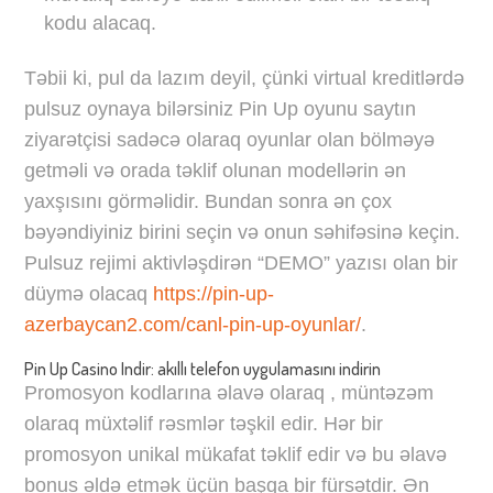
kodu alacaq.
Təbii ki, pul da lazım deyil, çünki virtual kreditlərdə
pulsuz oynaya bilərsiniz Pin Up oyunu saytın
ziyarətçisi sadəcə olaraq oyunlar olan bölməyə
getməli və orada təklif olunan modellərin ən
yaxşısını görməlidir. Bundan sonra ən çox
bəyəndiyiniz birini seçin və onun səhifəsinə keçin.
Pulsuz rejimi aktivləşdirən “DEMO” yazısı olan bir
düymə olacaq
https://pin-up-
azerbaycan2.com/canl-pin-up-oyunlar/
.
Pin Up Casino Indir: akıllı telefon uygulamasını indirin
Promosyon kodlarına əlavə olaraq , müntəzəm
olaraq müxtəlif rəsmlər təşkil edir. Hər bir
promosyon unikal mükafat təklif edir və bu əlavə
bonus əldə etmək üçün başqa bir fürsətdir. Ən