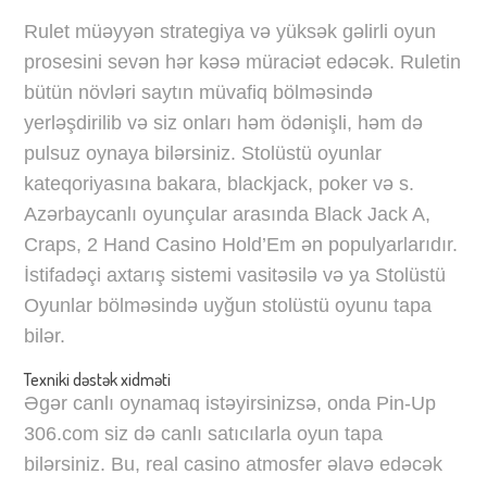
Rulet müəyyən strategiya və yüksək gəlirli oyun
prosesini sevən hər kəsə müraciət edəcək. Ruletin
bütün növləri saytın müvafiq bölməsində
yerləşdirilib və siz onları həm ödənişli, həm də
pulsuz oynaya bilərsiniz. Stolüstü oyunlar
kateqoriyasına bakara, blackjack, poker və s.
Azərbaycanlı oyunçular arasında Black Jack A,
Craps, 2 Hand Casino Hold’Em ən populyarlarıdır.
İstifadəçi axtarış sistemi vasitəsilə və ya Stolüstü
Oyunlar bölməsində uyğun stolüstü oyunu tapa
bilər.
Texniki dəstək xidməti
Əgər canlı oynamaq istəyirsinizsə, onda Pin-Up
306.com siz də canlı satıcılarla oyun tapa
bilərsiniz. Bu, real casino atmosfer əlavə edəcək