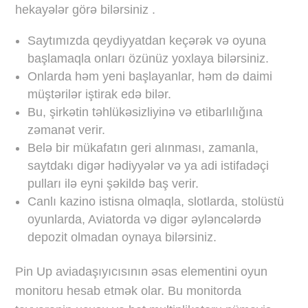
hekayələr görə bilərsiniz .
Saytımızda qeydiyyatdan keçərək və oyuna
başlamaqla onları özünüz yoxlaya bilərsiniz.
Onlarda həm yeni başlayanlar, həm də daimi
müştərilər iştirak edə bilər.
Bu, şirkətin təhlükəsizliyinə və etibarlılığına
zəmanət verir.
Belə bir mükafatın geri alınması, zamanla,
saytdakı digər hədiyyələr və ya adi istifadəçi
pulları ilə eyni şəkildə baş verir.
Canlı kazino istisna olmaqla, slotlarda, stolüstü
oyunlarda, Aviatorda və digər əyləncələrdə
depozit olmadan oynaya bilərsiniz.
Pin Up aviadaşıyıcısının əsas elementini oyun
monitoru hesab etmək olar. Bu monitorda