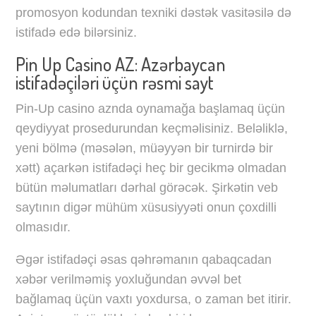
promosyon kodundan texniki dəstək vasitəsilə də
istifadə edə bilərsiniz.
Pin Up Casino AZ: Azərbaycan
istifadəçiləri üçün rəsmi sayt
Pin-Up casino aznda oynamağa başlamaq üçün
qeydiyyat prosedurundan keçməlisiniz. Beləliklə,
yeni bölmə (məsələn, müəyyən bir turnirdə bir
xətt) açarkən istifadəçi heç bir gecikmə olmadan
bütün məlumatları dərhal görəcək. Şirkətin veb
saytının digər mühüm xüsusiyyəti onun çoxdilli
olmasıdır.
Əgər istifadəçi əsas qəhrəmanın qabaqcadan
xəbər verilməmiş yoxluğundan əvvəl bet
bağlamaq üçün vaxtı yoxdursa, o zaman bet itirir.