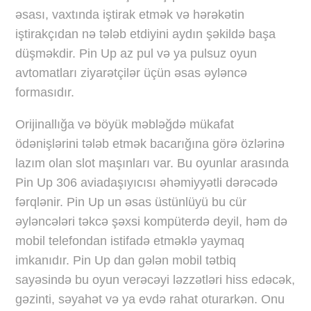
əsası, vaxtında iştirak etmək və hərəkətin
iştirakçıdan nə tələb etdiyini aydın şəkildə başa
düşməkdir. Pin Up az pul və ya pulsuz oyun
avtomatları ziyarətçilər üçün əsas əyləncə
formasıdır.
Orijinallığa və böyük məbləğdə mükafat
ödənişlərini tələb etmək bacarığına görə özlərinə
lazım olan slot maşınları var. Bu oyunlar arasında
Pin Up 306 aviadaşıyıcısı əhəmiyyətli dərəcədə
fərqlənir. Pin Up un əsas üstünlüyü bu cür
əyləncələri təkcə şəxsi kompüterdə deyil, həm də
mobil telefondan istifadə etməklə yaymaq
imkanıdır. Pin Up dan gələn mobil tətbiq
sayəsində bu oyun verəcəyi ləzzətləri hiss edəcək,
gəzinti, səyahət və ya evdə rahat oturarkən. Onu