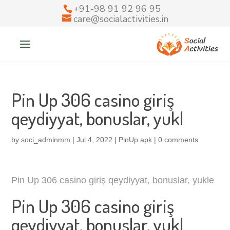
+91-98 91 92 96 95
care@socialactivities.in
Pin Up 306 casino giriş
qeydiyyat, bonuslar, yukl
by
soci_adminmm
|
Jul 4, 2022
|
PinUp apk
|
0 comments
Pin Up 306 casino giriş qeydiyyat, bonuslar, yukle
Pin Up 306 casino giriş
qeydiyyat, bonuslar, yukl