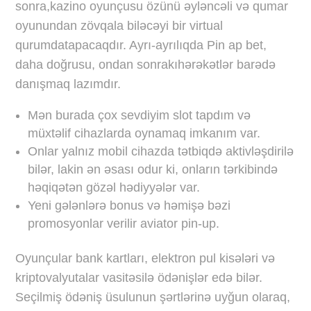
sonra,kazino oyunçusu özünü əyləncəli və qumar
oyunundan zövqala biləcəyi bir virtual
qurumdatapacaqdır. Ayrı-ayrılıqda Pin ap bet,
daha doğrusu, ondan sonrakıhərəkətlər barədə
danışmaq lazımdır.
Mən burada çox sevdiyim slot tapdım və
müxtəlif cihazlarda oynamaq imkanım var.
Onlar yalnız mobil cihazda tətbiqdə aktivləşdirilə
bilər, lakin ən əsası odur ki, onların tərkibində
həqiqətən gözəl hədiyyələr var.
Yeni gələnlərə bonus və həmişə bəzi
promosyonlar verilir aviator pin-up.
Oyunçular bank kartları, elektron pul kisələri və
kriptovalyutalar vasitəsilə ödənişlər edə bilər.
Seçilmiş ödəniş üsulunun şərtlərinə uyğun olaraq,