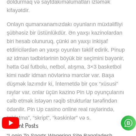
doldurmaq və saytdakıməlumatları izləmək
kifayətdir.
Onlayn qumarxanamızdakı oyunların müxtəlifliyi
şübhəsiz bir üstünlükdür. Ən yaxşı kazinolardan
biri hesab olunuruq, çünki ən yaxşı inkişaf
etdiricilərdən ən yaxşı oyunları təklif edirik. Pinup
az idman tədbirlərinin böyük bir seçimini bəyənir,
hətta Gal futbolu, netbol, ​​atışma, 3×3 basketbol
kimi nadir idman növlərinə mərclər var. Başa
düşmək lazımdır ki, İnternetdə bir çox “xüsusi”
rəylər var, onlar üçün kazino Pin Up oyunçularını
cəlb etmək istəyən rəqib strukturlar tərəfindən
ödənilir. Pin Up casino online real rəylərində,
“aldatma”, “skript”, “kəskinlər” və s.
Recent Posts
“Login To Sports Wagering Site Bangladesh