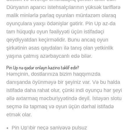
Dünyanın aparıcı istehsalçılarının yüksək tariflərə
malik minlərlə parlaq oyunları müntəzəm olaraq
oyunçulara yaxşı ödənişlər gətirir. Pin Up az-da
tam hüquqlu oyun fəaliyyəti üçün istifadəçi
qeydiyyatdan keçirməlidir. Bunu ancaq oyun
şirkətinin əsas qaydaları ilə tanış olan yetkinlik
yaşına çatmış azərbaycanlı edə bilər.
Pin Up nə qədər onlayn kazino təklif edir?
Həmçinin, dostlarınıza bizim haqqımızda
danışanda öyünməyə bir şeyiniz var. Və bu halda
istifadə daha rahat olur, çünki indi oyunçu hər şeyi
əllə axtarmaq məcburiyyətində deyil. İstəyən slotu
seçmə ilə tapmaq və oyun üçün dərhal istifadə
etmək olar.
Pin Up’ıbir neçə saniyəyə pulsuz