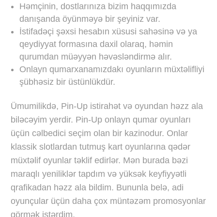
Həmçinin, dostlarınıza bizim haqqımızda
danışanda öyünməyə bir şeyiniz var.
İstifadəçi şəxsi hesabın xüsusi sahəsinə və ya
qeydiyyat formasına daxil olaraq, həmin
qurumdan müəyyən həvəsləndirmə alır.
Onlayn qumarxanamızdakı oyunların müxtəlifliyi
şübhəsiz bir üstünlükdür.
Ümumilikdə, Pin-Up istirahət və oyundan həzz ala
biləcəyim yerdir. Pin-Up onlayn qumar oyunları
üçün cəlbedici seçim olan bir kazinodur. Onlar
klassik slotlardan tutmuş kart oyunlarına qədər
müxtəlif oyunlar təklif edirlər. Mən burada bəzi
maraqlı yeniliklər tapdım və yüksək keyfiyyətli
qrafikadan həzz ala bildim. Bununla belə, adi
oyunçular üçün daha çox müntəzəm promosyonlar
görmək istərdim.