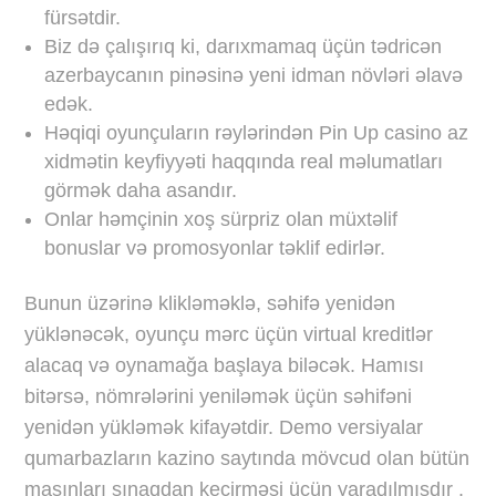
fürsətdir.
Biz də çalışırıq ki, darıxmamaq üçün tədricən
azerbaycanın pinəsinə yeni idman növləri əlavə
edək.
Həqiqi oyunçuların rəylərindən Pin Up casino az
xidmətin keyfiyyəti haqqında real məlumatları
görmək daha asandır.
Onlar həmçinin xoş sürpriz olan müxtəlif
bonuslar və promosyonlar təklif edirlər.
Bunun üzərinə klikləməklə, səhifə yenidən
yüklənəcək, oyunçu mərc üçün virtual kreditlər
alacaq və oynamağa başlaya biləcək. Hamısı
bitərsə, nömrələrini yeniləmək üçün səhifəni
yenidən yükləmək kifayətdir. Demo versiyalar
qumarbazların kazino saytında mövcud olan bütün
maşınları sınaqdan keçirməsi üçün yaradılmışdır .