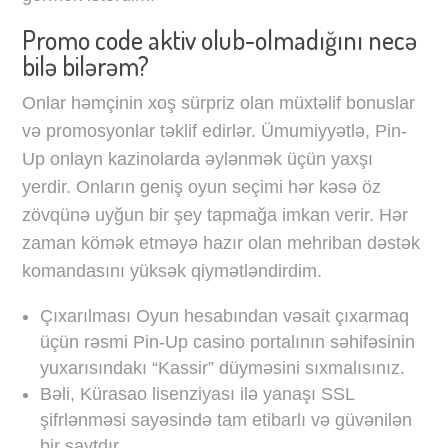
Promo code aktiv olub-olmadığını necə
bilə bilərəm?
Onlar həmçinin xoş sürpriz olan müxtəlif bonuslar
və promosyonlar təklif edirlər. Ümumiyyətlə, Pin-
Up onlayn kazinolarda əylənmək üçün yaxşı
yerdir. Onların geniş oyun seçimi hər kəsə öz
zövqünə uyğun bir şey tapmağa imkan verir. Hər
zaman kömək etməyə hazır olan mehriban dəstək
komandasını yüksək qiymətləndirdim.
Çıxarılması Oyun hesabından vəsait çıxarmaq
üçün rəsmi Pin-Up casino portalının səhifəsinin
yuxarısındakı “Kassir” düyməsini sıxmalısınız.
Bəli, Kürasao lisenziyası ilə yanaşı SSL
şifrlənməsi sayəsində tam etibarlı və güvənilən
bir saytdır.