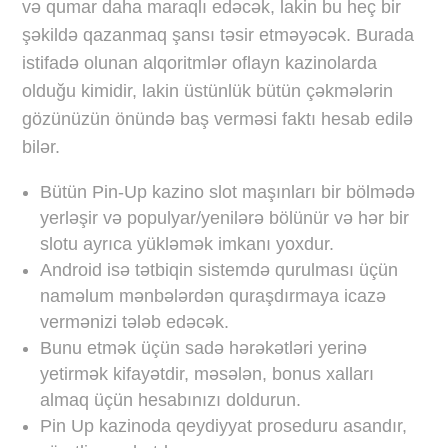
və qumar daha maraqlı edəcək, lakin bu heç bir
şəkildə qazanmaq şansı təsir etməyəcək. Burada
istifadə olunan alqoritmlər oflayn kazinolarda
olduğu kimidir, lakin üstünlük bütün çəkmələrin
gözünüzün önündə baş verməsi faktı hesab edilə
bilər.
Bütün Pin-Up kazino slot maşınları bir bölmədə
yerləşir və populyar/yenilərə bölünür və hər bir
slotu ayrıca yükləmək imkanı yoxdur.
Android isə tətbiqin sistemdə qurulması üçün
naməlum mənbələrdən quraşdırmaya icazə
vermənizi tələb edəcək.
Bunu etmək üçün sadə hərəkətləri yerinə
yetirmək kifayətdir, məsələn, bonus xalları
almaq üçün hesabınızı doldurun.
Pin Up kazinoda qeydiyyat proseduru asandır,