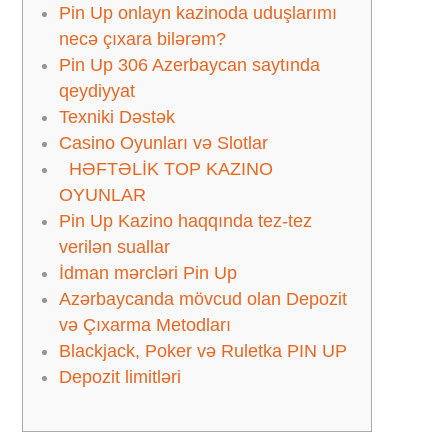
Pin Up onlayn kazinoda uduşlarımı
necə çıxara bilərəm?
Pin Up 306 Azerbaycan saytında
qeydiyyat
Texniki Dəstək
Casino Oyunları və Slotlar
​ ​ HƏFTƏLİK TOP KAZINO
OYUNLAR​
Pin Up Kazino haqqında tez-tez
verilən suallar
İdman mərcləri Pin Up
Azərbaycanda mövcud olan Depozit
və Çıxarma Metodları
Blackjack, Poker və Ruletka PIN UP
Depozit limitləri