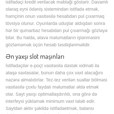
istifadəçi kredit veriləcək məbləği göstərir. Davamlı
olaraq eyni ödəniş sistemindən istifadə etmək,
həmçinin onun vasitəsilə hesabdan pul çıxarmaq
tövsiyə olunur. Oyunlarda uduşlar aldıqdan sonra
hər bir qumarbaz hesabdan pul çıxarmağı gözləyə
bilər. Bu halda, əlavə məlumatların işlənməsini
gözləməmək üçün hesab təsdiqlənməlidir.
Ən yaxşı slot maşınları
İstifadəçilər e-poçt vasitəsilə dəstək xidməti ilə
əlaqə saxlasalar, bunun daha çox vaxt alacağını
nəzərə almalıdırlar. Tez-tez verilən suallar bölməsi
vasitəsilə çoxlu faydalı məlumatlar əldə etmək
olar. Sayt yaxşı optimallaşdırılıb, ona görə də
interfeysi yükləmək minimum vaxt tələb edir.
Saytdan aktiv şəkildə istifadəetmək, balansı